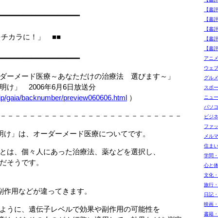
【書評
━━━━━━━━━━━━━━━━━━━
【書
【書
の「知識をチカラに！」 ■■
【書
【書
━━━━━━━━━━━━━━━━━━━
アニ
ウェ
ダーメード医療～あなただけの治療法 選びます～」
グル
」 2006年6月6日放送分
スポ
o.jp/gaia/backnumber/preview060606.html
）
ニュ
パソ
－－－－－－－－－－－－－－－－－－－－－－－－－
ビジ
ファ
明け」は、オーダーメード医療についてです。
メル
住ま
とは、個々人にあった治療法、薬などを選択し、
学問
だそうです。
心と
文化
旅行
副作用などが違ってきます。
日記
映画
ように、遺伝子レベルで効果や副作用の可能性を
書籍