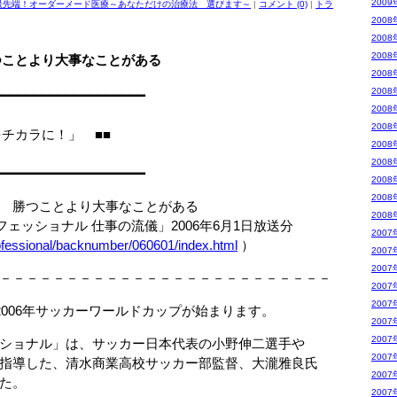
2009
最先端！オーダーメード医療～あなただけの治療法 選びます～
|
コメント (0)
|
トラ
2008
2008
2008
つことより大事なことがある
2008
2008
━━━━━━━━━━━━━━━━━━━
2008
2008
の「知識をチカラに！」 ■■
2008
2008
━━━━━━━━━━━━━━━━━━━
2008
2008
 勝つことより大事なことがある
2008
ェッショナル 仕事の流儀」2006年6月1日放送分
2007
rofessional/backnumber/060601/index.html
）
2007
2007
－－－－－－－－－－－－－－－－－－－－－－－－－
2007
2007
2006年サッカーワールドカップが始まります。
2007
2007
ショナル」は、サッカー日本代表の小野伸二選手や
2007
指導した、清水商業高校サッカー部監督、大瀧雅良氏
2007
た。
2007