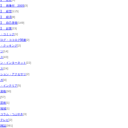
】 画像付 2005
[3]
評】 経営
[115]
評】 経済
[8]
評】 自己啓発
[149]
評】 起業
[23]
メ・コミック
[1]
ブログ・ココログ関連
[2]
メ・クッキング
[2]
ーツ
[14]
ース
[43]
コン・インターネット
[22]
ネス
[24]
ッション・アクセサリ
[2]
マガ
[4]
い・インテリア
[5]
・資格
[30]
体
[57]
・芸術
[1]
・地域
[1]
・コラム・つぶやき
[3]
・テレビ
[2]
・雑誌
[391]