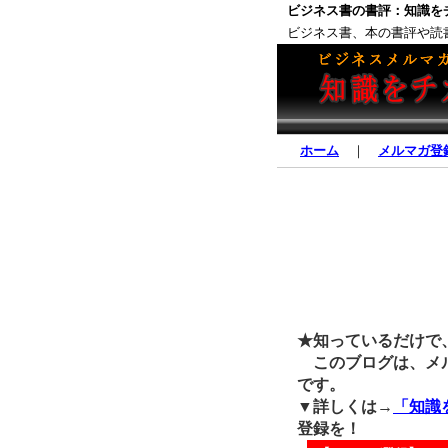
ビジネス書の書評：知識を
ビジネス書、本の書評や読
ホーム
｜
メルマガ登
★知っているだけで
このブログは、メル
です。
▼詳しくは→
「知識
登録を！