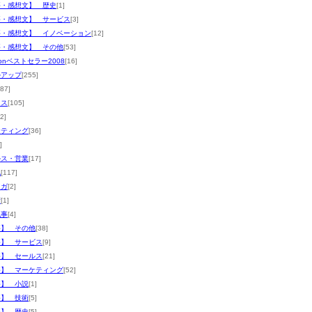
評・感想文】 歴史
[1]
評・感想文】 サービス
[3]
評・感想文】 イノベーション
[12]
評・感想文】 その他
[53]
zonベストセラー2008
[16]
ルアップ
[255]
187]
ネス
[105]
2]
ケティング
[36]
]
ルス・営業
[17]
他
[117]
マガ
[2]
術
[1]
記事
[4]
評】 その他
[38]
評】 サービス
[9]
評】 セールス
[21]
評】 マーケティング
[52]
評】 小説
[1]
評】 技術
[5]
評】 歴史
[5]