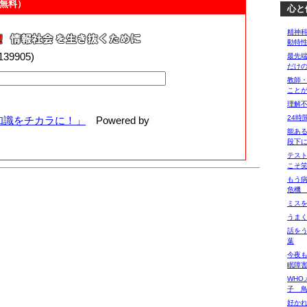
無料）
心と
精神
動特
00139905)
最先
だけ
教師
こと
理解
24時
知識をチカラに！」
Powered by
能あ
段下
テス
こそ
もう病
危機 
ミスを
うま
話を
葉
今夜も
眠障
WHO
子 
好か