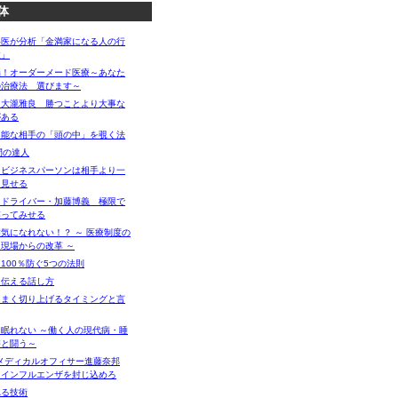
体
科医が分析「金満家になる人の行
性」
端！オーダーメード医療～あなた
の治療法 選びます～
・大瀧雅良 勝つことより大事な
がある
不能な相手の「頭の中」を覗く法
間の達人
るビジネスパーソンは相手より一
に見せる
トドライバー・加藤博義 極限で
笑ってみせる
気になれない！？ ～ 医療制度の
現場からの改革 ～
100％防ぐ5つの法則
く伝える話し方
うまく切り上げるタイミングと言
眠れない ～働く人の現代病・睡
害と闘う～
メディカルオフィサー進藤奈邦
鳥インフルエンザを封じ込めろ
れる技術