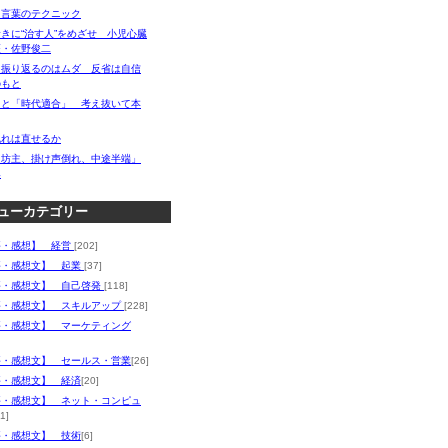
！言葉のテクニック
きに“治す人”をめざせ 小児心臓
医・佐野俊二
を振り返るのはムダ 反省は自信
のもと
」と「時代適合」 考え抜いて本
乱れは直せるか
日坊主、掛け声倒れ、中途半端」
み
ューカテゴリー
評・感想】 経営
[202]
評・感想文】 起業
[37]
評・感想文】 自己啓発
[118]
評・感想文】 スキルアップ
[228]
評・感想文】 マーケティング
評・感想文】 セールス・営業
[26]
評・感想文】 経済
[20]
評・感想文】 ネット・コンピュ
1]
評・感想文】 技術
[6]