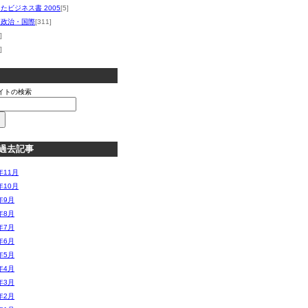
たビジネス書 2005
[5]
・政治・国際
[311]
]
]
イトの検索
過去記事
年11月
年10月
年9月
年8月
年7月
年6月
年5月
年4月
年3月
年2月