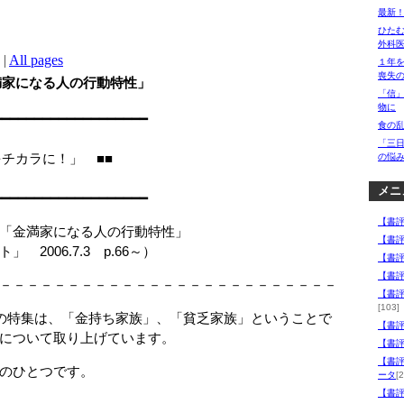
最新
ひたむ
外科
|
All pages
１年
喪失
満家になる人の行動特性」
「信
物に
━━━━━━━━━━━━━━━━━━━
食の
「三
の「知識をチカラに！」 ■■
の悩
メニ
━━━━━━━━━━━━━━━━━━━
【書
「金満家になる人の行動特性」
【書
006.7.3 p.66～）
【書
【書
－－－－－－－－－－－－－－－－－－－－－－－－－
【書
[103]
の特集は、「金持ち家族」、「貧乏家族」ということで
【書
について取り上げています。
【書
【書
のひとつです。
ータ
[2
【書