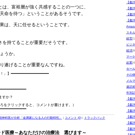
【書
とは、富裕層が強く共感することの一つに、
【書
天命を待つ」ということがあるそうです。
【書
【書
果は、天に任せるということです。
Ama
スキ
経営
[
さを持てることが重要だそうです。
ビジ
経済
[8
ょうか。
マー
起業
[4
り遂げることが重要なんですね。
セー
━━━━━━━━━━━━━━━━━━

その
　　　　　　　　　　　　　　　　　　　　　

メル
　　　　　　　　　　　　　　　　　　　　　

速読
━━━━━━━━━━━━

年別
すか？

【書
ろをクリックすると、コメントが書けます。）

【書
【書
【書
精神科医が分析「金満家になる人の行動特性」
|
コメント (0)
|
トラックバック
【書
【書
ード医療～あなただけの治療法 選びます～
【書