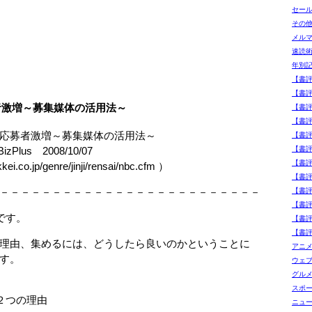
セー
その
メル
速読
年別
【書
【書
者激増～募集媒体の活用法～
【書
【書
応募者激増～募集媒体の活用法～
【書
Plus 2008/10/07
【書
【書
.co.jp/genre/jinji/rensai/nbc.cfm ）
【書評
－－－－－－－－－－－－－－－－－－－－－－－－－
【書
【書
です。
【書
【書
理由、集めるには、どうしたら良いのかということに
アニ
す。
ウェ
グル
スポ
２つの理由
ニュ