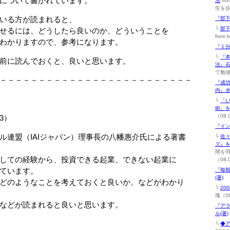
について書かれています。
法
fr
生を歩
いる方が読まれると、
『部下
└
部
せるには、どうしたら良いのか、どういうことを
from 
わかりますので、参考になります。
『１分
└
『
前に読んでおくと、良いと思います。
法』
て勉強
－－－－－－－－－－－－－－－－－－－－－－－－－
『成功
内』水
└
「
術」
（08.
3）
『イン
（IAIジャパン）理事長の八幡惠介氏による著書
└
佐
ズ』
間を
の経験から、投資できる起業、できない起業に
（08.
います。
『毎
(著)
ようなことを考えておくと良いか、などがわかり
└
20
塊（08
が読まれると良いと思います。
『ア
ル(著)
└
◆