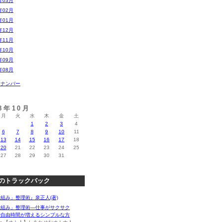
年03月
年02月
年01月
年12月
年11月
年10月
年09月
年08月
クナンバー
08年10月
月
火
水
木
金
土
1
2
3
4
6
7
8
9
10
11
13
14
15
16
17
18
20
21
22
23
24
25
27
28
29
30
31
のトラックバック
組み」整理術』泉正人(著)
仕組み」整理術―仕事がサクサク
で自由時間が増えるシンプルな方