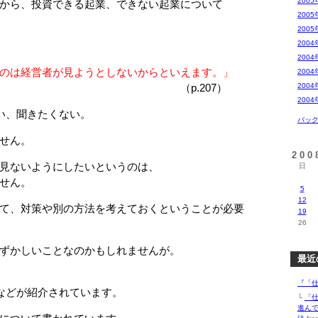
2005
から、投資できる起業、できない起業について
2005
2005
2004
2004
のは経営者が見ようとしないからといえます。」
2004
.207）
2004
2004
い、聞きたくない。
バッ
せん。
20
見ないようにしたいというのは、
日
せん。
5
12
て、対策や別の方法を考えておくということが必要
19
26
ずかしいことなのかもしれませんが。
最近
『「仕
などが紹介されています。
└
「
進ん