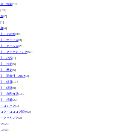
ルス・営業
[13]
他
[73]
マガ
[2]
術
[1]
記事
[4]
評】 その他
[38]
評】 サービス
[9]
評】 セールス
[21]
評】 マーケティング
[52]
評】 小説
[1]
評】 技術
[5]
評】 歴史
[5]
】 画像付 2005
[3]
評】 経営
[115]
評】 経済
[8]
評】 自己啓発
[149]
評】 起業
[23]
メ・コミック
[1]
ブログ・ココログ関連
[2]
メ・クッキング
[2]
ーツ
[14]
ース
[43]