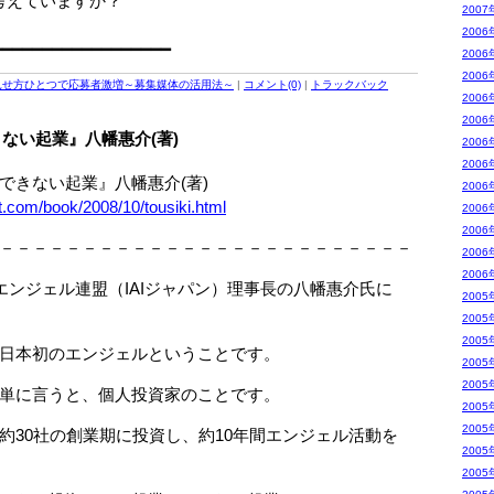
考えていますか？
2007
2006
━━━━━━━━━━━━━━━━━━
2006
2006
見せ方ひとつで応募者激増～募集媒体の活用法～
|
コメント(0)
|
トラックバック
2006
2006
ない起業』八幡惠介(著)
2006
2006
きない起業』八幡惠介(著)
2006
t.com/book/2008/10/tousiki.html
2006
2006
－－－－－－－－－－－－－－－－－－－－－－－－－
2006
2006
エンジェル連盟（IAIジャパン）理事長の八幡惠介氏に
2005
2005
2005
日本初のエンジェルということです。
2005
2005
単に言うと、個人投資家のことです。
2005
2005
30社の創業期に投資し、約10年間エンジェル活動を
2005
2005