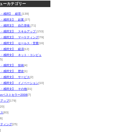
ューカテゴリー
評・感想】 経営
[139]
評・感想文】 起業
[27]
評・感想文】 自己啓発
[71]
評・感想文】 スキルアップ
[153]
評・感想文】 マーケティング
[79]
評・感想文】 セールス・営業
[16]
評・感想文】 経済
[12]
評・感想文】 ネット・コンピュ
5]
評・感想文】 技術
[4]
評・感想文】 歴史
[1]
評・感想文】 サービス
[2]
評・感想文】 イノベーション
[10]
評・感想文】 その他
[31]
zonベストセラー2008
[7]
ルアップ
[179]
120]
ネス
[83]
6]
ケティング
[25]
]