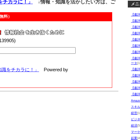
をチカラに！」
↓情報・知識を活かしたい方は、ご
メニ
【書
無料）
【書
【書
【書
00139905)
【書
【書
【書
【書
ータ
[1
知識をチカラに！」
Powered by
【書
【書
【書
【書
【書
Ama
スキ
経営
[
ビジ
経済
[5
マー
起業
[4