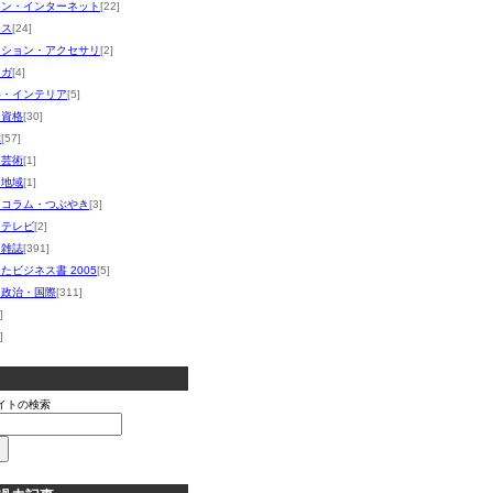
コン・インターネット
[22]
ネス
[24]
ッション・アクセサリ
[2]
マガ
[4]
い・インテリア
[5]
・資格
[30]
体
[57]
・芸術
[1]
・地域
[1]
・コラム・つぶやき
[3]
・テレビ
[2]
・雑誌
[391]
たビジネス書 2005
[5]
・政治・国際
[311]
]
]
イトの検索