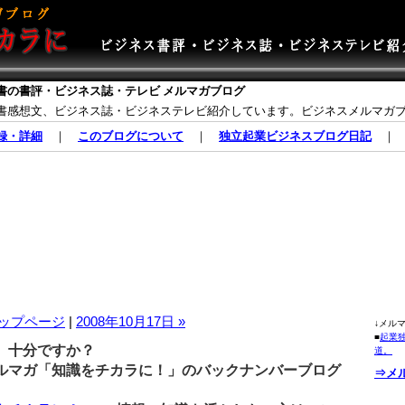
書の書評・ビジネス誌・テレビ メルマガブログ
書感想文、ビジネス誌・ビジネステレビ紹介しています。ビジネスメルマガ
録・詳細
｜
このブログについて
｜
独立起業ビジネスブログ日記
ップページ
|
2008年10月17日 »
↓メル
■
起業
、十分ですか？
道。
マガ「知識をチカラに！」のバックナンバーブログ
⇒メ