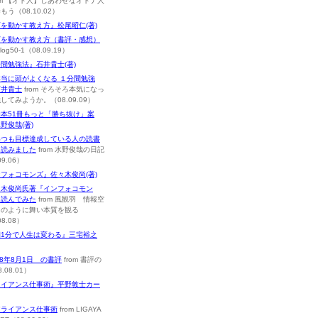
om 【オト人】しあわせなオトナ人
もう（08.10.02）
を動かす教え方』松尾昭仁(著)
下を動かす教え方（書評・感想）
blog50-1（08.09.19）
間勉強法』石井貴士(著)
本当に頭がよくなる １分間勉強
石井貴士
from そろそろ本気になっ
してみようか。（08.09.09）
本51冊もっと「勝ち抜け」案
野俊哉(著)
いつも目標達成している人の読書
を読みました
from 水野俊哉の日記
09.06）
フォコモンズ』佐々木俊尚(著)
々木俊尚氏著『インフォコモン
を読んでみた
from 風観羽 情報空
羽のように舞い本質を観る
08.08）
朝1分で人生は変わる』三宅裕之
08年8月1日 の書評
from 書評の
.08.01）
ライアンス仕事術』平野敦士カー
アライアンス仕事術
from LIGAYA