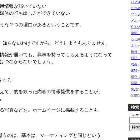
パソ
用情報が届いていない
ビジ
媒体の打ち出し方ができていない
ファ
メル
うな２つの理由があるということです。
住ま
学問
心と
、知らないわけですから、どうしようもありません。
文化
旅行
情報が届いても、興味を持ってもらえるようになって
日記
はつながらないでしょう。
映画
書籍
紹介し
をする
経済
育児
[1
えて、的を絞った内容の情報提供をすることが、
音楽
[3
。
検索
る写真などを、ホームページに掲載することも、
このサ
思うのは、基本は、マーケティングと同じという