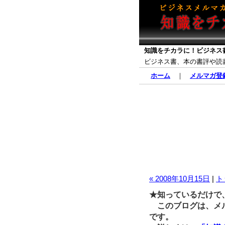
知識をチカラに！ビジネス
ビジネス書、本の書評や読
ホーム
｜
メルマガ登
« 2008年10月15日
|
ト
★知っているだけで
このブログは、メル
です。