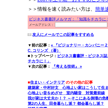
＞＞情報を速く読みたい方は、
簡単
ビジネス書書評メルマガ：「知識をチカラに
メールアドレス：
友人にメールでこの記事をすすめる
▼前の記事：
« 『ビジョナリー・カンパニー 2
C. コリンズ （著）
■トップページ：
ビジネス書書評・ビジネス誌
チカラに！」
▼次の記事：
『考える技術』 »
■
住まい・インテリア
のその他の記事
建築家・中村好文 心地よい家はこうして生
心地よい音をめざせ 室内騒音 対策最前線
我が家は大丈夫か！？ ～そこにある倒壊の危
第2の人生、田舎暮らし派？ 都会暮らし派？