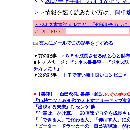
＞＞
2007年上半期 おすすめビジネ
＞＞情報を速く読みたい方は、
簡単
ビジネス書書評メルマガ：「知識をチカラに
メールアドレス：
友人にメールでこの記事をすすめる
▼前の記事：
« ＧＥを成長させる頭と心と財布
■トップページ：
ビジネス書書評・ビジネス誌
チカラに！」
▼次の記事：
ＩＴで使い勝手良いコンビニ »
■
【書評】 自己啓発
,
書籍・雑誌
のその他の
『15秒でツカみ90秒でオトすアサーティブ交渉
『出現する未来』P. センゲ 他
『仕事は、かけ算。 20倍速で自分を成長させる
『「できる人」で終わる人、「伸ばす人」に変わ
『ピーター・ドラッカーの「自己実現論」がわか