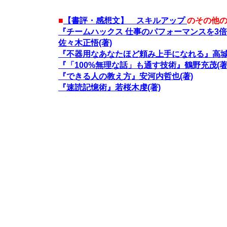
■
【書評・感想文】 スキルアップ
のその他
『チームハックス 仕事のパフォーマンスを3
佐々木正悟(著)
『不器用なあなたほど頼み上手になれる』高城
『「100%無理な話」も通す技術』鶴野充茂(著
『できる人の教え方』安河内哲也(著)
『速読記憶術』若桜木虔(著)