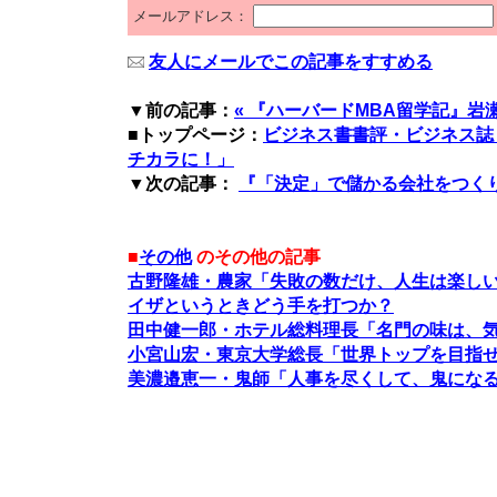
メールアドレス：
友人にメールでこの記事をすすめる
▼前の記事：
« 『ハーバードMBA留学記』岩瀬
■トップページ：
ビジネス書書評・ビジネス誌
チカラに！」
▼次の記事：
『「決定」で儲かる会社をつくりな
■
その他
のその他の記事
古野隆雄・農家「失敗の数だけ、人生は楽し
イザというときどう手を打つか？
田中健一郎・ホテル総料理長「名門の味は、
小宮山宏・東京大学総長「世界トップを目指
美濃邉恵一・鬼師「人事を尽くして、鬼にな