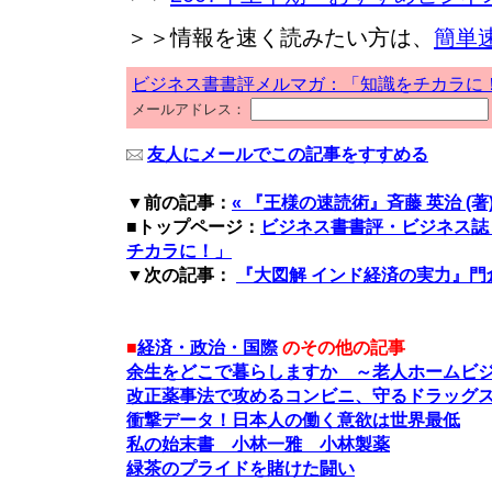
＞＞情報を速く読みたい方は、
簡単
ビジネス書書評メルマガ：「知識をチカラに
メールアドレス：
友人にメールでこの記事をすすめる
▼前の記事：
« 『王様の速読術』斉藤 英治 (著
■トップページ：
ビジネス書書評・ビジネス誌
チカラに！」
▼次の記事：
『大図解 インド経済の実力』門倉 貴
■
経済・政治・国際
のその他の記事
余生をどこで暮らしますか ～老人ホームビ
改正薬事法で攻めるコンビニ、守るドラッグ
衝撃データ！日本人の働く意欲は世界最低
私の始末書 小林一雅 小林製薬
緑茶のプライドを賭けた闘い