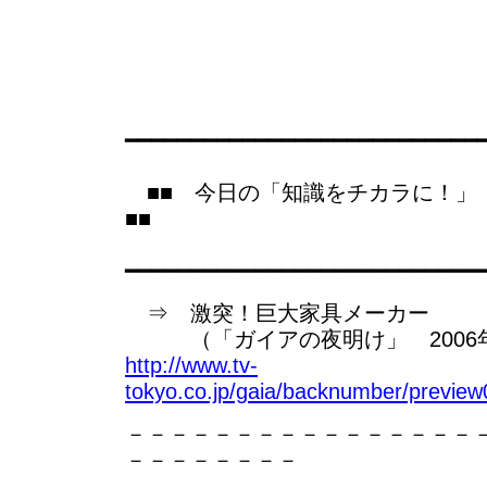
━━━━━━━━━━━━━━━━━━━━━━━━━━━
■■ 今日の「知識をチカラに！
■■
━━━━━━━━━━━━━━━━━━━━━━━━━━━
⇒ 激突！巨大家具メーカー
（「ガイアの夜明け」 2006年
http://www.tv-
tokyo.co.jp/gaia/backnumber/previe
－－－－－－－－－－－－－－－－
－－－－－－－－