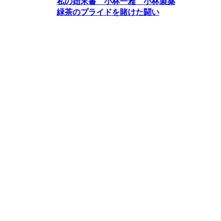
私の始末書 小林一雅 小林製薬
緑茶のプライドを賭けた闘い