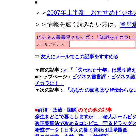
＞＞
2007年上半期 おすすめビジネ
＞＞情報を速く読みたい方は、
簡単
ビジネス書書評メルマガ：「知識をチカラに
メールアドレス：
友人にメールでこの記事をすすめる
▼前の記事：
« 『「失われた十年」は乗り越えら
■トップページ：
ビジネス書書評・ビジネス誌
チカラに！」
▼次の記事：
『あなたの熱意はなぜ伝わらない
■
経済・政治・国際
のその他の記事
余生をどこで暮らしますか ～老人ホームビ
改正薬事法で攻めるコンビニ、守るドラッグ
衝撃データ！日本人の働く意欲は世界最低