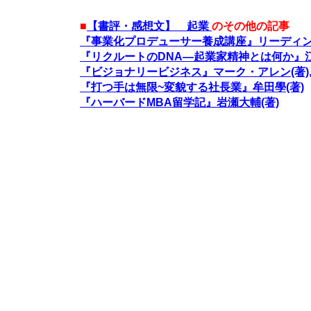
■
【書評・感想文】 起業
のその他の記事
『事業化プロデューサー養成講座』リーディン
『リクルートのDNA―起業家精神とは何か』江
『ビジョナリービジネス』マーク・アレン(著),
『打つ手は無限~変貌する社長業』牟田學(著)
『ハーバードMBA留学記』岩瀬大輔(著)