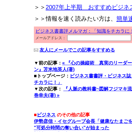
＞＞
2007年上半期 おすすめビジネ
＞＞情報を速く読みたい方は、
簡単
ビジネス書書評メルマガ：「知識をチカラに
メールアドレス：
友人にメールでこの記事をすすめる
▼前の記事：
« 『心の操縦術 真実のリーダ
ン』苫米地英人(著)
■トップページ：
ビジネス書書評・ビジネス誌
チカラに！」
▼次の記事：
『人脈の教科書~図解フジマキ
巻幸夫(著) »
■
ビジネス
のその他の記事
伊勢彦信・イセグループ会長「健康なたまご
"可処分時間の奪い合い"が始まった