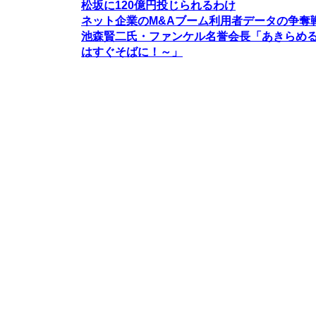
松坂に120億円投じられるわけ
ネット企業のM&Aブーム利用者データの争奪
池森賢二氏・ファンケル名誉会長「あきらめ
はすぐそばに！～」