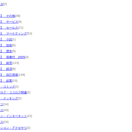
マガ
[2]
評】 その他
[38]
評】 サービス
[9]
評】 セールス
[21]
評】 マーケティング
[52]
評】 小説
[1]
評】 技術
[5]
評】 歴史
[5]
】 画像付 2005
[3]
評】 経営
[115]
評】 経済
[8]
評】 自己啓発
[149]
評】 起業
[23]
メ・コミック
[1]
ブログ・ココログ関連
[2]
メ・クッキング
[2]
ーツ
[14]
ース
[43]
コン・インターネット
[22]
ネス
[24]
ッション・アクセサリ
[2]