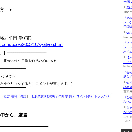
ー(著
└
ãã
方 ▼
´»ãã
『究
ン・ケ
子(翻訳
└
ç©¶æ¥
牟田 学 (著)
from æ
『マ
et.com/book/2005/10/syatyou.html
ン・
ハイム
━━━━━━━━━━━━━━━━━

└
【
、将来の柱や定番を作るためにある

ービ
ishik
━━━━━━━━━━━━

『会社
いますか？

武久 (
└
会
ろをクリックすると、コメントが書けます。）

啓発
独立系
】 経営
,
書籍・雑誌
|
『社長業実務と戦略』牟田 学 (著)
|
コメント(0)
|
トラックバ
『な
ないの
└
な
ないの
の中から、厳選
士や
（07.
━━━━━━━━━━━━━━━━━━━