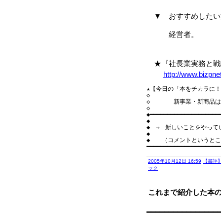
▼ おすすめしたい
経営者。
★『社長業実務と戦略』
http://www.bizpn
★【今日の「本をチカラに！」】━━
◇

◇　　　　新事業・新商品は
◇

◆━━━━━━━━━━━━━━━━━━━━━
◆

◆　⇒　新しいことをやって
◆

◆　　（コメントというとこ
2005年10月12日 16:59
【書評
ック
これまで紹介した本
━━━━━━━━━━━━━━━━