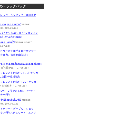
のトラックバック
バレッジ・シンキング』本田直之
ã¬ãã¸ã»ã·ã³ã­ã³ã°
from æ
èª­æ¸（07.08.11）
パイク!」経営』HRインスティテ
(著),野口吉昭(編集)
ãã¤ã¯!ãçµå¶
from æ´»ããèª­
7.07.13）
ったひと言で相手を動かすアサー
営業力』大串亜由美(著)
ã²ã¨è¨ã§ç¸æãåããã¢ãµã¼ãã£ãå¶æ¥­
 æ´»ããèª­æ¸（07.06.28）
ノロジストの条件』P.F.ドラッカ
), 上田 惇生 (翻訳)
ノロジストの条件 P.F.ドラッカ
om お勧め本（07.06.23）
なら、3秒で売るね!』マーク・
ナー(著)
¬ãªãã3ç§ã§å£²ãã­!
from æ
èª­æ¸（07.06.22）
ジョナリー・ピープル』ジェリ
ラス(著),スチュワート・エメリ