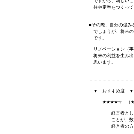
ですから、新しいこ
柱や定番をつくって
■その際、自分の強み
でしょうが、将来の
です。
リノベーション（事
将来の利益を生み出
思います。
－－－－－－－－－－
▼ おすすめ度 ▼
★★★★☆ （★4
経営者として、考
ことが、数多く
経営者の方が、読