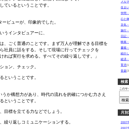
メル
しているということです。
住ま
学問
心と
タービューが、印象的でした。
文化
旅行
いうインタビュアーに、
日記
映画
は、ごく普通のことです。まず万人が理解できる目標を
書籍
社員に話をする。そして現場に行ってチェックを
紹介し
れば実行を求める。すべてその繰り返しです。」
経済
育児
[1
ション、チェック。
音楽
[3
るということです。
検索
このサ
いうか構想力があり、時代の流れを的確につかむ力さえ
るということです。
、目標を立てる力などでしょう。
月別
、繰り返しコミュニケーションする。
2007
2007