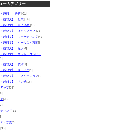
ューカテゴリー
評・感想】 経営
[61]
評・感想文】 起業
[16]
評・感想文】 自己啓発
[28]
評・感想文】 スキルアップ
[74]
評・感想文】 マーケティング
[42]
評・感想文】 セールス・営業
[8]
評・感想文】 経済
[4]
評・感想文】 ネット・コンピュ
3]
評・感想文】 技術
[1]
評・感想文】 サービス
[1]
評・感想文】 イノベーション
[3]
評・感想文】 その他
[16]
ルアップ
[92]
8]
ネス
[45]
2]
ケティング
[11]
]
ルス・営業
[8]
他
[36]