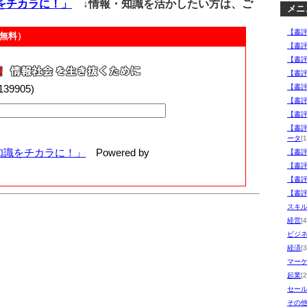
をチカラに！」
↓情報・知識を活かしたい方は、ご
メニ
【書
無料）
【書
【書
【書
00139905)
【書
【書
【書
【書
ータ
[1
知識をチカラに！」
Powered by
【書
【書
【書
【書
スキ
経営
[4
ビジ
経済
[3
マー
起業
[2
セー
その