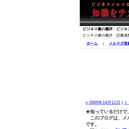
ビジネス書の書評・ビジネ
ビジネス書の書評・読書感
ホーム
｜
メルマガ登
« 2005年10月11日
|
ト
★知っているだけで
このブログは、メル
です。