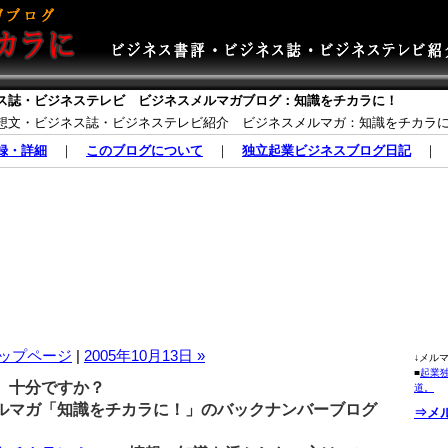
ス誌・ビジネステレビ ビジネスメルマガブログ：知識をチカラに！
想文・ビジネス誌・ビジネステレビ紹介 ビジネスメルマガ：知識をチカラ
録・詳細
｜
このブログについて
｜
独立起業ビジネスブログ日記
ップページ
|
2005年10月13日 »
↓メル
■
起業
、十分ですか？
道。
マガ「知識をチカラに！」のバックナンバーブログ
⇒メ