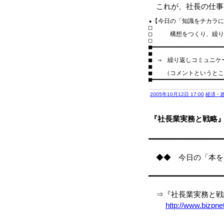
これが、社長の仕事
★【今日の「知識をチカラに！」】
□　　　　　　　　　　　　
□　　　構想をつくり、繰り
□　　　　　　　　　　　　
■━━━━━━━━━━━━━━━━━━━━━
■

■　⇒　繰り返しコミュニケ
■

■　　（コメントというとこ
2005年10月12日 17:00
経済・
『社長業実務と戦略』牟
━━━━━━━━━━━━━━━━
◆◆ 今日の「本を
━━━━━━━━━━━━━━━━
⇒『社長業実務と戦略』
http://www.bizpn
－－－－－－－－－－