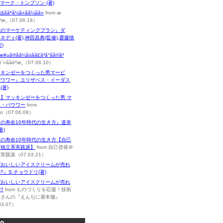
),マーク・トンプソン (著)
¸ã§ããªã¼ã»ãã¼ãã«
from æ
èª­æ¸（07.06.18）
極のマーケティングプラン』ダ
ネディ(著),神田昌典(監修),齋藤慎
)
µã®ãã¼ã±ãã£ã³ã°ãã©ã³
´»ããèª­æ¸（07.06.10）
ッキンゼーをつくった男マービ
バウワー』エリザベス・イーダス
(著)
本】マッキンゼーをつくった男 マ
ン・バウワー
from
oro（07.06.08）
の寿命10年時代の生き方』道幸
著)
社の寿命10年時代の生き方【自己
＠独立系実践派】
from 自己啓発＠
実践派（07.03.21）
ぜおいしいアイスクリームが売れ
?』S.チョウドリ(著)
ぜおいしいアイスクリームが売れ
?
from ものづくりを応援！技術
まさんの『えんぢに屋本舗』
03.07）