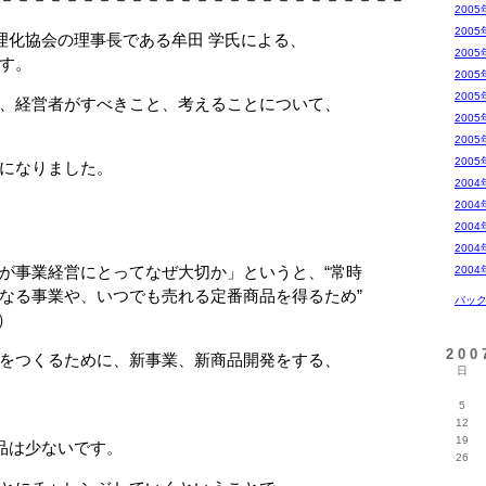
2005
2005
理化協会の理事長である牟田 学氏による、
2005
す。
2005
2005
、経営者がすべきこと、考えることについて、
2005
2005
2005
になりました。
2004
2004
2004
2004
が事業経営にとってなぜ大切か」というと、“常時
2004
る事業や、いつでも売れる定番商品を得るため”
バッ
）
20
をつくるために、新事業、新商品開発をする、
日
5
12
19
品は少ないです。
26