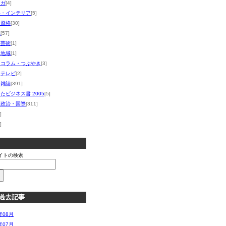
マガ
[4]
い・インテリア
[5]
・資格
[30]
体
[57]
・芸術
[1]
・地域
[1]
・コラム・つぶやき
[3]
・テレビ
[2]
・雑誌
[391]
たビジネス書 2005
[5]
・政治・国際
[311]
]
]
イトの検索
過去記事
年08月
年07月