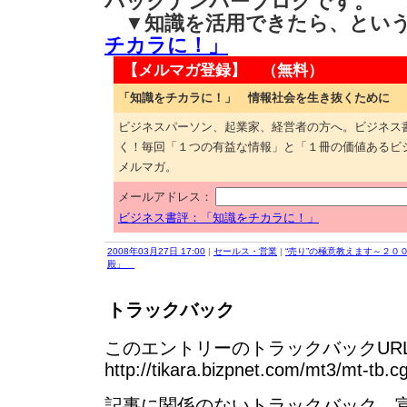
バックナンバーブログです。
▼知識を活用できたら、とい
チカラに！」
【メルマガ登録】 （無料）
「知識をチカラに！」 情報社会を生き抜くために
ビジネスパーソン、起業家、経営者の方へ。ビジネス
く！毎回「１つの有益な情報」と「１冊の価値あるビ
メルマガ。
メールアドレス：
ビジネス書評：「知識をチカラに！」
2008年03月27日 17:00
|
セールス・営業
|
“売り”の極意教えます～２
殿」
トラックバック
このエントリーのトラックバックURL
http://tikara.bizpnet.com/mt3/mt-tb.c
記事に関係のないトラックバック、