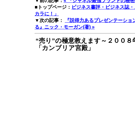
▼前の記事：
« 『シャネル最強ブランドの秘密
■トップページ：
ビジネス書評・ビジネス誌・
カラに！」
▼次の記事：
『説得力あるプレゼンテーショ
る』ニック・モーガン(著) »
“売り”の極意教えます～２００８
「カンブリア宮殿」