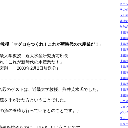
セー
その
メル
速読
年別
【書
【書
学教授「マグロをつくれ！これが新時代の水産業だ！」
【書
【書
畿大学教授 近大水産研究所前所長
【書
！これが新時代の水産業だ！」
【書
【書
」 2009年2月2日放送分）
【書評
－－－－－－－－－－－－－－－－－－－－－－－－－
【書
【書
宮殿のゲストは、近畿大学教授、熊井英水氏でした。
【書
【書
殖を手がけた方ということでした。
アニ
ウェ
の魚の養殖も行っているとのことです。）
グル
スポ
ニュ
養殖を始めたのは、1970年ということです。