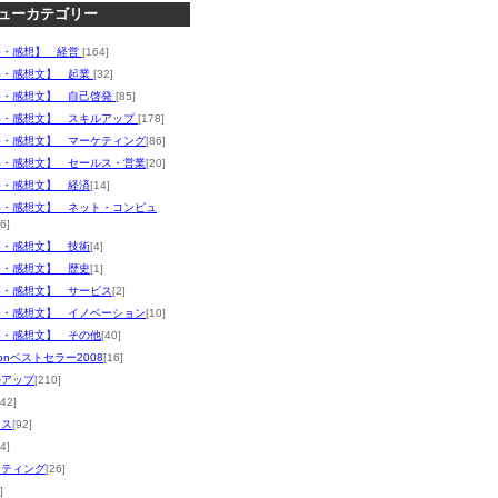
ューカテゴリー
評・感想】 経営
[164]
評・感想文】 起業
[32]
評・感想文】 自己啓発
[85]
評・感想文】 スキルアップ
[178]
評・感想文】 マーケティング
[86]
評・感想文】 セールス・営業
[20]
評・感想文】 経済
[14]
評・感想文】 ネット・コンピュ
6]
評・感想文】 技術
[4]
評・感想文】 歴史
[1]
評・感想文】 サービス
[2]
評・感想文】 イノベーション
[10]
評・感想文】 その他
[40]
zonベストセラー2008
[16]
ルアップ
[210]
142]
ネス
[92]
4]
ケティング
[26]
]