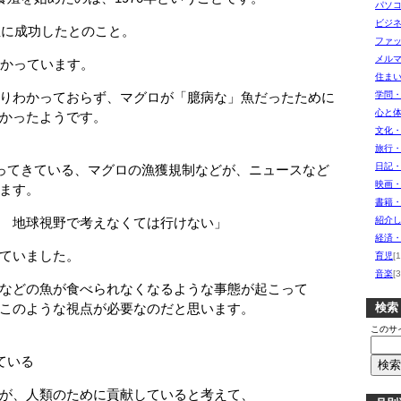
パソ
ビジ
殖に成功したとのこと。
ファ
メル
かっています。
住ま
りわかっておらず、マグロが「臆病な」魚だったために
学問
心と
かったようです。
文化
旅行
日記
ってきている、マグロの漁獲規制などが、ニュースなど
映画
ます。
書籍
 地球視野で考えなくては行けない」
紹介し
経済
ていました。
育児
[1
音楽
[3
などの魚が食べられなくなるような事態が起こって
このような視点が必要なのだと思います。
検索
このサ
ている
が、人類のために貢献していると考えて、