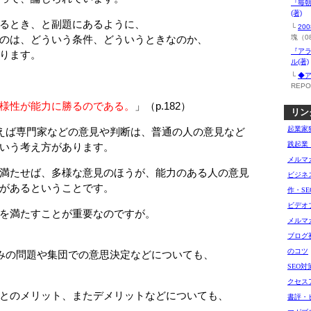
『毎
(著)
るとき、と副題にあるように、
└
20
のは、どういう条件、どういうときなのか、
塊（08
『ア
ります。
ル(著)
└
◆
REPO
様性が能力に勝るのである。
」（p.182）
リン
起業家
えば専門家などの意見や判断は、普通の人の意見など
践起業
いう考え方があります。
メルマ
満たせば、多様な意見のほうが、能力のある人の意見
ビジネ
があるということです。
作・SE
ビデオ
を満たすことが重要なのですが。
メルマ
ブログ
のコツ
みの問題や集団での意思決定などについても、
SEO
クセス
とのメリット、またデメリットなどについても、
書評・