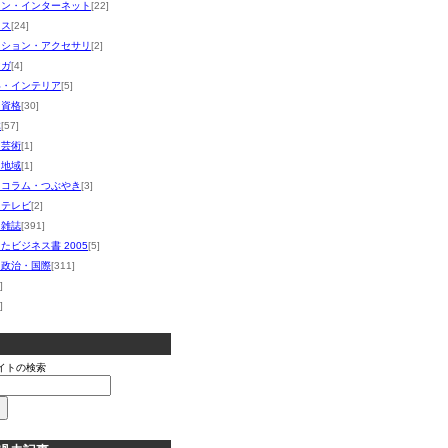
コン・インターネット
[22]
ネス
[24]
ッション・アクセサリ
[2]
マガ
[4]
い・インテリア
[5]
・資格
[30]
体
[57]
・芸術
[1]
・地域
[1]
・コラム・つぶやき
[3]
・テレビ
[2]
・雑誌
[391]
たビジネス書 2005
[5]
・政治・国際
[311]
]
]
イトの検索