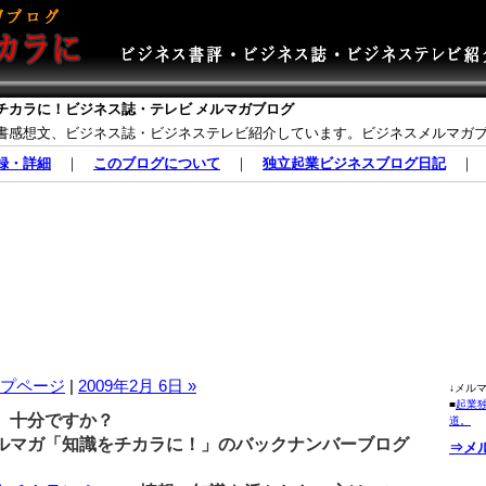
チカラに！ビジネス誌・テレビ メルマガブログ
書感想文、ビジネス誌・ビジネステレビ紹介しています。ビジネスメルマガ
録・詳細
｜
このブログについて
｜
独立起業ビジネスブログ日記
プページ
|
2009年2月 6日 »
↓メル
■
起業
、十分ですか？
道。
マガ「知識をチカラに！」のバックナンバーブログ
⇒メ