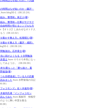
人の時間はなぜ短いのか』一川誠
人の時間はなぜ短いのか（書評・
）
from blog50-1（08.10.24）
組み」整理術』泉正人(著)
仕組み」整理術―仕事がサクサク
で自由時間が増えるシンプルな方
om 【オト人】しあわせなオトナ人
もう（08.10.02）
を動かす教え方』松尾昭仁(著)
下を動かす教え方（書評・感想）
blog50-1（08.09.19）
間勉強法』石井貴士(著)
本当に頭がよくなる １分間勉強
石井貴士
from そろそろ本気になっ
してみようか。（08.09.09）
本51冊もっと「勝ち抜け」案
野俊哉(著)
いつも目標達成している人の読書
を読みました
from 水野俊哉の日記
09.06）
フォコモンズ』佐々木俊尚(著)
々木俊尚氏著『インフォコモン
を読んでみた
from 風観羽 情報空
羽のように舞い本質を観る
08.08）