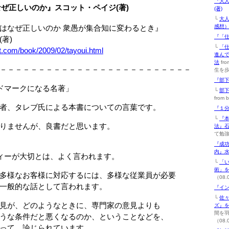
『大
ぜ正しいのか』スコット・ペイジ(著)
(著)
└
大
はなぜ正しいのか 衆愚が集合知に変わるとき』
感想
『「仕
著)
└
「
t.com/book/2009/02/tayoui.html
進ん
法
fr
－－－－－－－－－－－－－－－－－－－－－－－－－
生を歩
『部下
ドマークになる名著」
└
部
from 
者、タレブ氏による本書についての言葉です。
『１分
└
『
りませんが、良書だと思います。
法』
て勉強
『成功
内』水
ィーが大切とは、よく言われます。
└
「
術」
多様なお客様に対応するには、多様な従業員が必要
（08.
一般的な話として言われます。
『イン
└
佐
見が、どのようなときに、専門家の意見よりも
ズ』
間を
うな条件だと悪くなるのか、ということなどを、
（08.
って、論じられています。