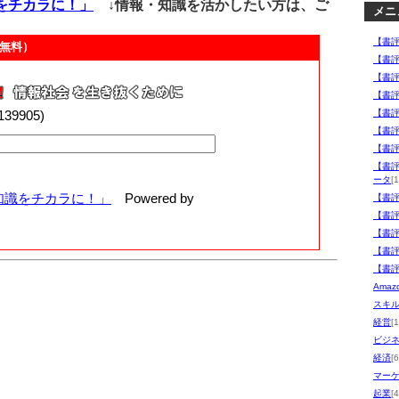
をチカラに！」
↓情報・知識を活かしたい方は、ご
メニ
【書
無料）
【書
【書
【書
00139905)
【書
【書
【書
【書
ータ
[1
知識をチカラに！」
Powered by
【書
【書
【書
【書
【書
Ama
スキ
経営
[
ビジ
経済
[6
マー
起業
[4