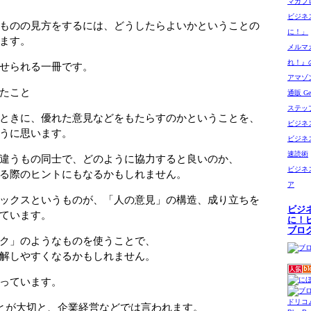
マガブ
ビジネ
ものの見方をするには、どうしたらよいかということの
に！」
ます。
メルマ
れ！』
せられる一冊です。
アマゾン
たこと
通販 Get
ステッ
ときに、優れた意見などをもたらすのかということを、
ビジネ
うに思います。
ビジネ
速読術
違うもの同士で、どのように協力すると良いのか、
ビジネ
る際のヒントにもなるかもしれません。
ア
ックスというものが、「人の意見」の構造、成り立ちを
ビジ
ています。
に！
ブロ
ク」のようなものを使うことで、
解しやすくなるかもしれません。
っています。
ドリコ
とが大切と、企業経営などでは言われます。