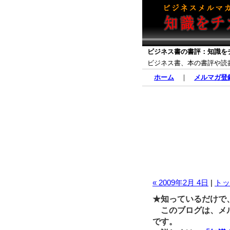
ビジネス書の書評：知識を
ビジネス書、本の書評や読
ホーム
｜
メルマガ登
« 2009年2月 4日
|
トッ
★知っているだけで
このブログは、メル
です。