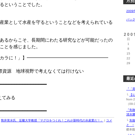
月別
るということでした。
2009
バッ
産業として水産を守るということなどを考えられている
20
あるからこそ、長期間にわたる研究などが可能だったの
日
1
ことを感じました。
8
15
カラに！」】━━━━━━━━━━━━━━━━━━
22
29
□
源 地球視野で考えなくては行けない
□
最近
━━━━━━━━━━━━━━━━━━
『「見
└
【1
えてみる
fro
（09.
━━━━━━━━━━━━━━━━━━
『失
清水勝
|
熊井英水氏、近畿大学教授「マグロをつくれ！これが新時代の水産業だ！」
|
コメ
└
失
と −
郷本館