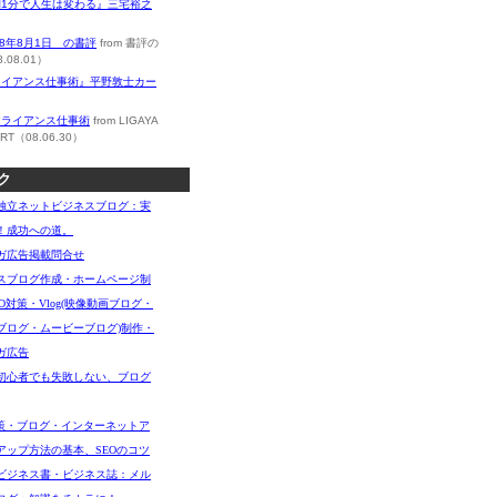
朝1分で人生は変わる』三宅裕之
08年8月1日 の書評
from 書評の
.08.01）
ライアンス仕事術』平野敦士カー
アライアンス仕事術
from LIGAYA
RT（08.06.30）
ク
独立ネットビジネスブログ：実
！成功への道。
ガ広告掲載問合せ
スブログ作成・ホームページ制
O対策・Vlog(映像動画ブログ・
ブログ・ムービーブログ)制作・
ガ広告
初心者でも失敗しない、ブログ
対策・ブログ・インターネットア
アップ方法の基本、SEOのコツ
ビジネス書・ビジネス誌：メル