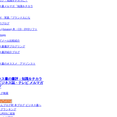
ログ：知識をチカラに！
ス書メルマガ「知識をチカラ
ガ 実践『ブランド人にな
のブログ
(Amazon) 本・CD・DVDソフト
sugu
プメール比較紹介
ス書書評ブログリング
ス書評紹介ブログ
ス書のオススメ アマゾンスト
ネス書の書評：知識をチカラ
ビジネス誌・テレビ メルマガ
グ
ムRSSに追加