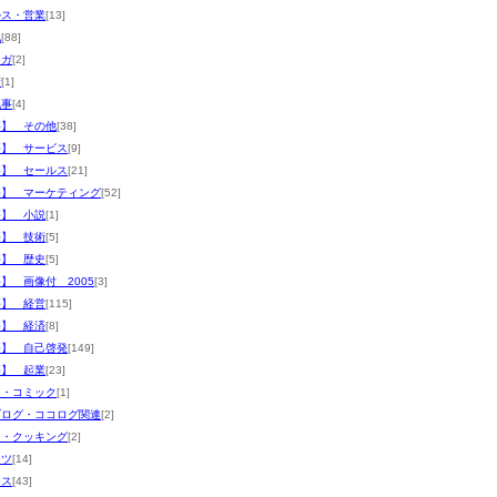
ルス・営業
[13]
他
[88]
マガ
[2]
術
[1]
記事
[4]
評】 その他
[38]
評】 サービス
[9]
評】 セールス
[21]
評】 マーケティング
[52]
評】 小説
[1]
評】 技術
[5]
評】 歴史
[5]
】 画像付 2005
[3]
評】 経営
[115]
評】 経済
[8]
評】 自己啓発
[149]
評】 起業
[23]
メ・コミック
[1]
ブログ・ココログ関連
[2]
メ・クッキング
[2]
ーツ
[14]
ース
[43]