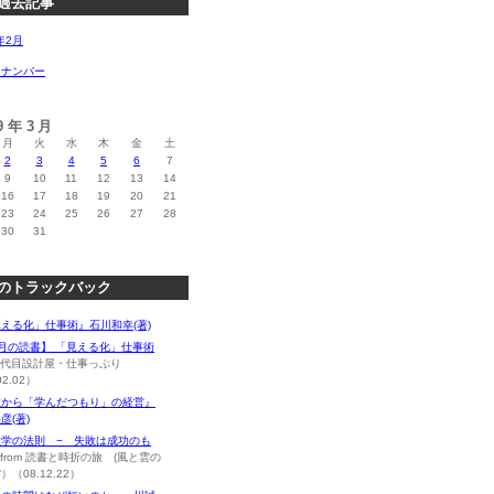
過去記事
年2月
クナンバー
09年3月
月
火
水
木
金
土
2
3
4
5
6
7
9
10
11
12
13
14
16
17
18
19
20
21
23
24
25
26
27
28
30
31
のトラックバック
える化」仕事術』石川和幸(著)
月の読書】 「見える化」仕事術
m 2代目設計屋・仕事っぷり
02.02）
敗から「学んだつもり」の経営』
彦(著)
敗学の法則 − 失敗は成功のも
from 読書と時折の旅 (風と雲の
）（08.12.22）