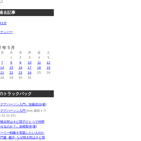
過去記事
年2月
クナンバー
12年5月
月
火
水
木
金
土
1
2
3
4
5
7
8
9
10
11
12
14
15
16
17
18
19
21
22
23
24
25
26
28
29
30
31
のトラックバック
デアパーソン入門』加藤昌治(著)
イデアパーソン入門
from 蔵前トラ
11.11.23）
ぜ桃太郎はキビ団子ひとつで仲間
せるのか？』岩崎聖侍(著)
トーリー戦略を実践したい人のた
門書 -書評- なぜ桃太郎はキビ団