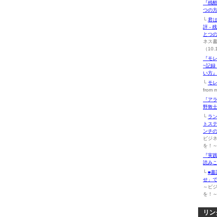
『残
つの方
└
君は
評 -
とつ
ネス
（10.
『モレ
~記
い方』
└
モ
from 
『ア
野敦士
└
ラ
トステ
ンチ
ビジ
を！～（
『実践
読みこ
└
■書
せ」
～ビ
を！～（
リン