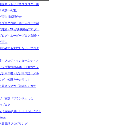
独立ネットビジネスブログ：実
！成功への道。
ガ広告掲載問合せ
スブログ作成・ホームページ制
O対策・Vlog(映像動画ブログ・
ブログ・ムービーブログ)制作・
ガ広告
初心者でも失敗しない、ブログ
対策・ブログ・インターネットア
アップ方法の基本、SEOのコツ
ビジネス書・ビジネス誌：メル
ログ：知識をチカラに！
ス書メルマガ「知識をチカラ
ガ 実践『ブランド人にな
のブログ
(Amazon) 本・CD・DVDソフト
sugu
ス書書評ブログリング