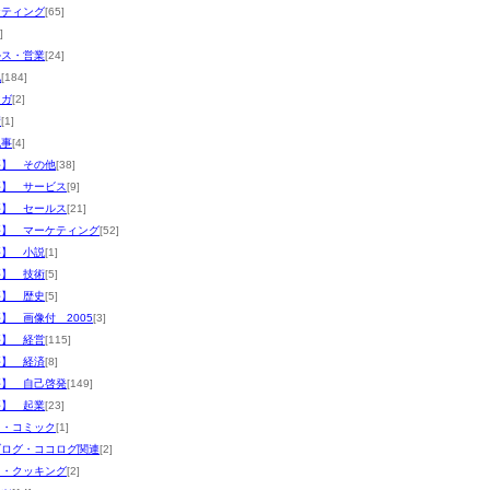
ケティング
[65]
]
ルス・営業
[24]
他
[184]
マガ
[2]
術
[1]
記事
[4]
評】 その他
[38]
評】 サービス
[9]
評】 セールス
[21]
評】 マーケティング
[52]
評】 小説
[1]
評】 技術
[5]
評】 歴史
[5]
】 画像付 2005
[3]
評】 経営
[115]
評】 経済
[8]
評】 自己啓発
[149]
評】 起業
[23]
メ・コミック
[1]
ブログ・ココログ関連
[2]
メ・クッキング
[2]