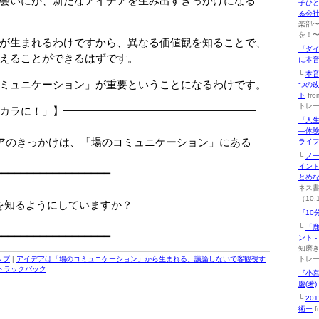
会いにが、新たなアイデアを生み出すきっかけになる
子ひ
る会社
楽部
を！〜（
が生まれるわけですから、異なる価値観を知ることで、
『ダ
えることができるはずです。
に本
└
本
ミュニケーション」が重要ということになるわけです。
つの改
ト
fr
トレー
カラに！」】━━━━━━━━━━━━━━━━━━
『人
□
―体験
アのきっかけは、「場のコミュニケーション」にある
ライフ
□
└
ノ
イント
━━━━━━━━━━━━━━━━━━
とめ
ネス
（10.
を知るようにしていますか？
『10
└
「
━━━━━━━━━━━━━━━━━━
ント 
知磨き
ップ
|
アイデアは「場のコミュニケーション」から生まれる。議論しないで客観視す
トレー
トラックバック
『小宮
慶(著)
└
20
術ー
f