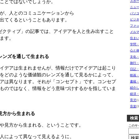
ことではないでしょうか。
スポ
ニュ
が、人とのコミュニケーションから
パソ
出てくるということもあります。
ビジ
ファ
エグゼクティブ」の記事では、アイデアを人と生み出すこと
メル
ます。
住ま
学問
心と
レンズを通して生まれる
文化
旅行
イデアは生まれませんが、情報だけでアイデアは起こり
日記
どのような価値観のレンズを通して見るかによって、
映画
は異なります。それが「コンセプト」です。コンセプ
書籍
のではなく、情報をどう意味づけするかを指していま
紹介し
経済
育児
[1
音楽
[3
見方から生まれる
検索
や見方から生まれる、ということです。
このサ
人によって異なって見えるように、