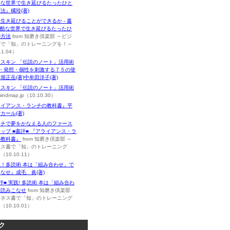
酷な世界で生き延びるたったひと
法』橘玲(著)
生き延びることができるか - 書
 残酷な世界で生き延びるたったひ
の方法
from 知磨き倶楽部 ～ビジ
書で「知」のトレーニングを！～
11.04）
スキン 「伝説のノート」活用術
録・発想・個性を刺激する７５の使
堀正岳(著)中牟田洋子(著)
レスキン 「伝説のノート」活用術
mindmap.jp（10.10.30）
ライアンス・ランチの教科書』平
カール(著)
ンチで夢をかなえる人のファース
ップ ■書評■ 『アライアンス・ラ
の教科書』
from 知磨き倶楽部 ～
ネス書で「知」のトレーニング
10.10.11）
！多読術 本は「組み合わせ」で
なせ』成毛 眞(著)
評■ 実践! 多読術 本は「組み合わ
で読みこなせ
from 知磨き倶楽部
ジネス書で「知」のトレーニング
10.10.01）
ク