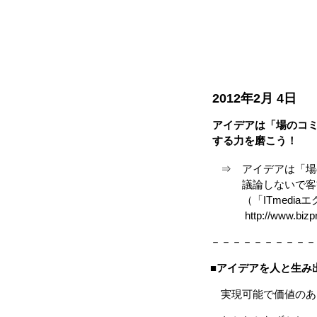
2012年2月 4日
アイデアは「場のコ
する力を磨こう！
⇒ アイデアは「場
議論しないで客観
（「ITmediaエ
http://www.bizpnet
－－－－－－－－－－
■
アイデアを人と生み
実現可能で価値のあ