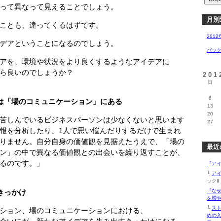
って異なって見えることでしょう。
月別
ことも、違ってくるはずです。
2012
デアということになるのでしょう。
バッ
アを、環境や状況をより良くするようなアイデアに
ら良いのでしょうか？
20
日
6
は「場のコミュニケーション」にある
13
20
苦しんでいるビジネスパーソンは少なくないと思います
27
を分析したり、1人で思い悩んだりするだけで生まれ
ません。自分自身の価値観を見据えたうえで、「場の
最近
」の中で異なる価値観との出会いを繰り返すことが、
るのです。」
『アイ
└
ア
ックⅡ（
きっかけ
『な
を増や
└
ス
ション、場のコミュニケーションにおける、
めの入