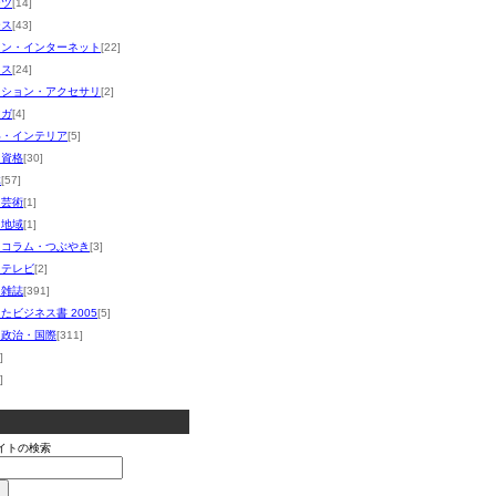
ーツ
[14]
ース
[43]
コン・インターネット
[22]
ネス
[24]
ッション・アクセサリ
[2]
マガ
[4]
い・インテリア
[5]
・資格
[30]
体
[57]
・芸術
[1]
・地域
[1]
・コラム・つぶやき
[3]
・テレビ
[2]
・雑誌
[391]
たビジネス書 2005
[5]
・政治・国際
[311]
]
]
イトの検索