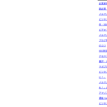
起業家
践起業
メルマ
ビジネ
作・SE
ビデオ
メルマ
ブログ
のコツ
SEO
クセス
書評・
マガブ
ビジネ
に！」
メルマ
れ！』
アマゾン
通販 Get
ビジネ