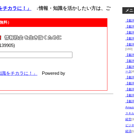
をチカラに！」
↓情報・知識を活かしたい方は、ご
メニ
【書
無料）
【書
【書
【書
00139905)
【書
[160]
【書
【書
【書
ータ
[4
知識をチカラに！」
Powered by
【書
【書
【書
【書
【書
Ama
スキ
経営
[
ビジ
経済
[