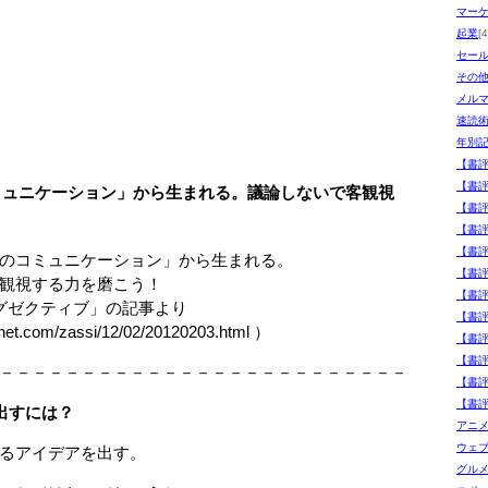
マー
起業
[4
セー
その
メル
速読
年別
【書
【書
ミュニケーション」から生まれる。議論しないで客観視
【書
【書
【書
のコミュニケーション」から生まれる。
【書
視する力を磨こう！
【書
グゼクティブ」の記事より
【書評
.com/zassi/12/02/20120203.html ）
【書
【書
－－－－－－－－－－－－－－－－－－－－－－－－－
【書
【書
出すには？
アニ
ウェ
るアイデアを出す。
グル