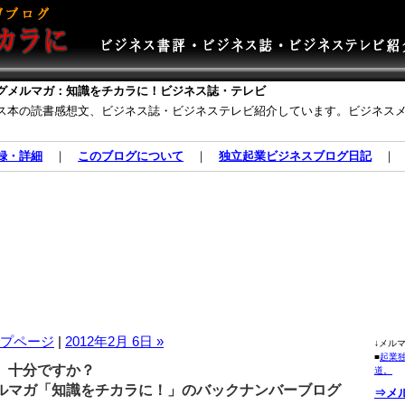
グメルマガ：知識をチカラに！ビジネス誌・テレビ
ス本の読書感想文、ビジネス誌・ビジネステレビ紹介しています。ビジネス
録・詳細
｜
このブログについて
｜
独立起業ビジネスブログ日記
プページ
|
2012年2月 6日 »
↓メル
■
起業
、十分ですか？
道。
マガ「知識をチカラに！」のバックナンバーブログ
⇒メ