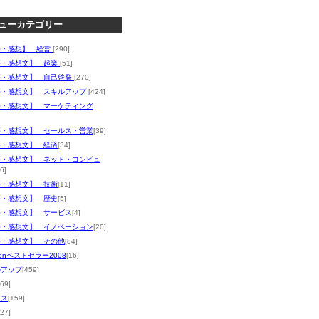
ューカテゴリー
評・感想】 経営
[290]
評・感想文】 起業
[51]
評・感想文】 自己啓発
[270]
評・感想文】 スキルアップ
[424]
評・感想文】 マーケティング
評・感想文】 セールス・営業
[39]
評・感想文】 経済
[34]
評・感想文】 ネット・コンピュ
6]
評・感想文】 技術
[11]
評・感想文】 歴史
[5]
評・感想文】 サービス
[4]
評・感想文】 イノベーション
[20]
評・感想文】 その他
[84]
zonベストセラー2008
[16]
ルアップ
[459]
369]
ネス
[159]
127]