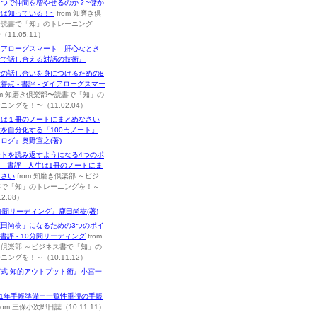
とつで仲間を増やせるのか？~儲か
は知っている！~
from 知磨き倶
〜読書で「知」のトレーニング
11.05.11）
イアローグスマート 肝心なとき
音で話し合える対話の技術』
音の話し合いを身につけるための8
善点 - 書評 - ダイアローグスマー
om 知磨き倶楽部〜読書で「知」の
ニングを！〜（11.02.04）
生は１冊のノートにまとめなさい
を自分化する「100円ノート」
ログ』奥野宣之(著)
ートを読み返すようになる4つのポ
 - 書評 - 人生は1冊のノートにま
なさい
from 知磨き倶楽部 ～ビジ
書で「知」のトレーニングを！～
12.08）
分間リーディング』鹿田尚樹(著)
鹿田尚樹」になるための3つのポイ
- 書評 - 10分間リーディング
from
倶楽部 ～ビジネス書で「知」の
ニングを！～（10.11.12）
式 知的アウトプット術』小宮一
11年手帳準備ー一覧性重視の手帳
rom 三保小次郎日誌（10.11.11）