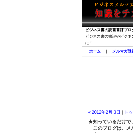
ビジネス書の読書書評ブロ
ビジネス書の書評やビジネ
に！
ホーム
｜
メルマガ登
« 2012年2月 3日
|
トッ
★知っているだけで
このブログは、メル