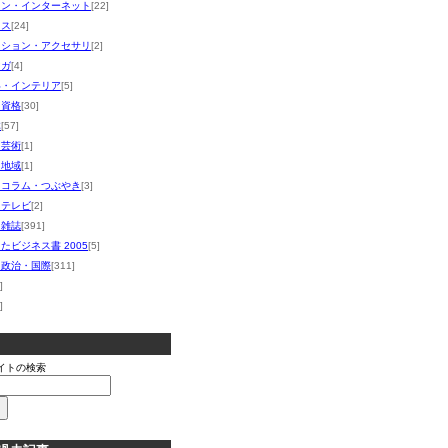
コン・インターネット
[22]
ネス
[24]
ッション・アクセサリ
[2]
マガ
[4]
い・インテリア
[5]
・資格
[30]
体
[57]
・芸術
[1]
・地域
[1]
・コラム・つぶやき
[3]
・テレビ
[2]
・雑誌
[391]
たビジネス書 2005
[5]
・政治・国際
[311]
]
]
イトの検索