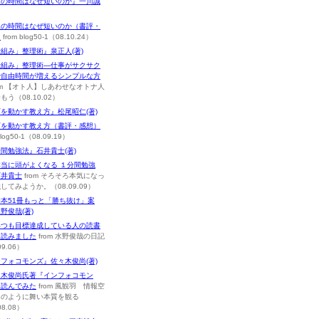
人の時間はなぜ短いのか』一川誠
人の時間はなぜ短いのか（書評・
）
from blog50-1（08.10.24）
組み」整理術』泉正人(著)
仕組み」整理術―仕事がサクサク
で自由時間が増えるシンプルな方
om 【オト人】しあわせなオトナ人
もう（08.10.02）
を動かす教え方』松尾昭仁(著)
下を動かす教え方（書評・感想）
blog50-1（08.09.19）
間勉強法』石井貴士(著)
本当に頭がよくなる １分間勉強
石井貴士
from そろそろ本気になっ
してみようか。（08.09.09）
本51冊もっと「勝ち抜け」案
野俊哉(著)
いつも目標達成している人の読書
を読みました
from 水野俊哉の日記
09.06）
フォコモンズ』佐々木俊尚(著)
々木俊尚氏著『インフォコモン
を読んでみた
from 風観羽 情報空
羽のように舞い本質を観る
08.08）