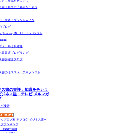
ログ：知識をチカラに！
ス書メルマガ「知識をチカラ
ガ 実践『ブランド人にな
のブログ
(Amazon) 本・CD・DVDソフト
sugu
プメール比較紹介
ス書書評ブログリング
ス書評紹介ブログ
ス書のオススメ アマゾンスト
ネス書の書評：知識をチカラ
ビジネス誌・テレビ メルマガ
グ
ムRSSに追加