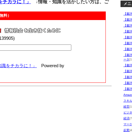
をチカラに！」
↓情報・知識を活かしたい方は、ご
メニ
【書
無料）
【書
【書
【書
00139905)
【書
【書
【書
【書
ータ
[1
知識をチカラに！」
Powered by
【書
【書
【書
【書
【書
Ama
スキ
経営
[
ビジ
経済
[7
マー
起業
[4