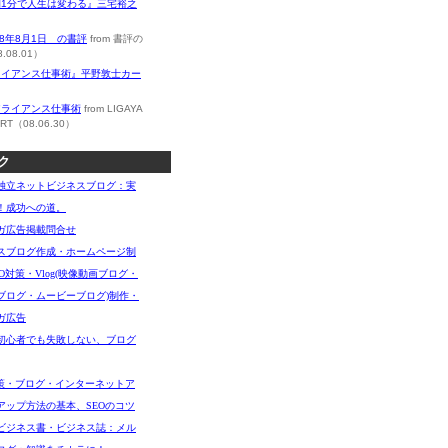
朝1分で人生は変わる』三宅裕之
08年8月1日 の書評
from 書評の
.08.01）
ライアンス仕事術』平野敦士カー
アライアンス仕事術
from LIGAYA
RT（08.06.30）
ク
独立ネットビジネスブログ：実
！成功への道。
ガ広告掲載問合せ
スブログ作成・ホームページ制
O対策・Vlog(映像動画ブログ・
ブログ・ムービーブログ)制作・
ガ広告
初心者でも失敗しない、ブログ
対策・ブログ・インターネットア
アップ方法の基本、SEOのコツ
ビジネス書・ビジネス誌：メル