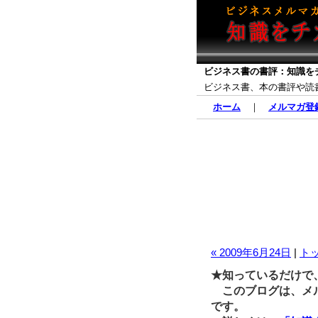
ビジネス書の書評：知識を
ビジネス書、本の書評や読
ホーム
｜
メルマガ登
« 2009年6月24日
|
ト
★知っているだけで
このブログは、メル
です。