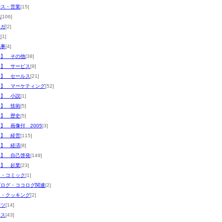
ルス・営業
[15]
他
[106]
マガ
[2]
術
[1]
記事
[4]
評】 その他
[38]
評】 サービス
[9]
評】 セールス
[21]
評】 マーケティング
[52]
評】 小説
[1]
評】 技術
[5]
評】 歴史
[5]
】 画像付 2005
[3]
評】 経営
[115]
評】 経済
[8]
評】 自己啓発
[149]
評】 起業
[23]
メ・コミック
[1]
ブログ・ココログ関連
[2]
メ・クッキング
[2]
ーツ
[14]
ース
[43]