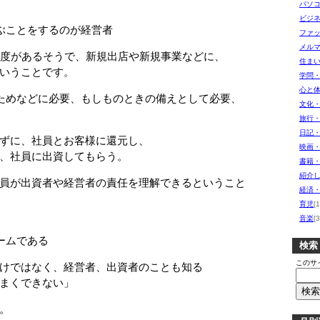
パソ
ビジ
ぶことをするのが経営者
ファ
メル
度があるそうで、新規出店や新規事業などに、
住ま
いうことです。
学問
心と
ためなどに必要、もしものときの備えとして必要、
文化
旅行
日記
ずに、社員とお客様に還元し、
映画
、社員に出資してもらう。
書籍
紹介し
員が出資者や経営者の責任を理解できるということ
経済
育児
[1
音楽
[3
ームである
検索
このサ
けではなく、経営者、出資者のことも知る
まくできない」
。