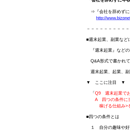
⇒『会社を辞めずに年
http://www.bizpne
－－－－－－－－－－
■週末起業、副業など
『週末起業』などの
Q&A形式で書かれて
週末起業、起業、副
▼ ここに注目 ▼
「
Q9 週末起業で
A 四つの条件に当
稼げる仕組み>を
■四つの条件とは
１ 自分の趣味や好