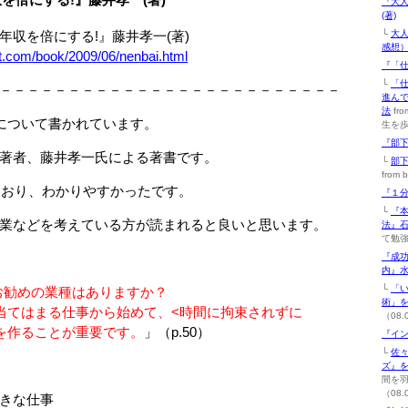
『大
(著)
収を倍にする!』藤井孝一(著)
└
大
感想
t.com/book/2009/06/nenbai.html
『「仕
└
「
－－－－－－－－－－－－－－－－－－－－－－－－－
進ん
法
fr
について書かれています。
生を歩
『部下
著者、藤井孝一氏による著書です。
└
部
from 
おり、わかりやすかったです。
『１分
└
『
業などを考えている方が読まれると良いと思います。
法』
て勉強
『成功
内』水
└
「
お勧めの業種はありますか？
術」
てはまる仕事から始めて、<時間に拘束されずに
（08.
作ることが重要です。
」（p.50）
『イン
└
佐
ズ』
間を
（08.
きな仕事