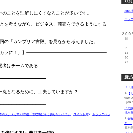
月別
2009
手のことを理解しにくくなることが多いです。
バッ
とを考えながら、ビジネス、商売をできるようにする
20
日
回の「カンブリア宮殿」を見ながら考えました。
6
カラに！」】━━━━━━━━━━━━━━━━━━
13
20
□
27
者はチームである
□
最近
━━━━━━━━━━━━━━━━━━
『「見
一丸となるために、工夫していますか？
└
【1
fro
（09.
━━━━━━━━━━━━━━━━━━
『失
清水勝
本清氏、メガネ21専務「管理職はもう要らない！？」
|
コメント (2)
|
トラックバッ
└
失
と −
郷本館
を倍にする!』藤井孝一(著)