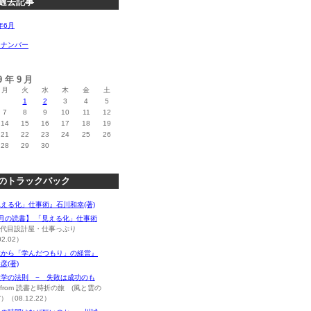
過去記事
年6月
クナンバー
09年9月
月
火
水
木
金
土
1
2
3
4
5
7
8
9
10
11
12
14
15
16
17
18
19
21
22
23
24
25
26
28
29
30
のトラックバック
える化」仕事術』石川和幸(著)
月の読書】 「見える化」仕事術
m 2代目設計屋・仕事っぷり
02.02）
敗から「学んだつもり」の経営』
彦(著)
敗学の法則 − 失敗は成功のも
from 読書と時折の旅 (風と雲の
）（08.12.22）