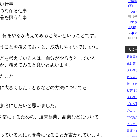
『毎
い仕事
(著)
つながる仕事
└
20
品を扱う仕事
塊（08
『ア
ル(著)
└
◆
、何をやるか考えてみると良いということです。
REPO
うことを考えておくと、成功しやすいでしょう。
リン
起業家
どを考えている人は、自分がやろうとしている
践起業
か、考えてみると良いと思います。
メルマ
たこと
ビジネ
作・SE
に大きくしたいときなどの方法についても
ビデオ
メルマ
ブログ
参考にしたいと思いました。
のコツ
を倍にするための、週末起業、副業などについて
SEO
クセス
書評・
っている人にも参考になることが書かれています。