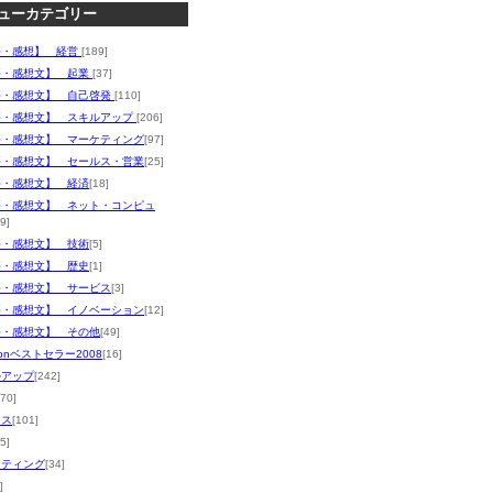
ューカテゴリー
評・感想】 経営
[189]
評・感想文】 起業
[37]
評・感想文】 自己啓発
[110]
評・感想文】 スキルアップ
[206]
評・感想文】 マーケティング
[97]
評・感想文】 セールス・営業
[25]
評・感想文】 経済
[18]
評・感想文】 ネット・コンピュ
9]
評・感想文】 技術
[5]
評・感想文】 歴史
[1]
評・感想文】 サービス
[3]
評・感想文】 イノベーション
[12]
評・感想文】 その他
[49]
zonベストセラー2008
[16]
ルアップ
[242]
170]
ネス
[101]
5]
ケティング
[34]
]