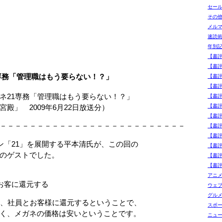
セー
その
メル
速読
年別
【書
【書
専務「管理職はもう要らない！？」
【書
【書
21専務「管理職はもう要らない！？」
【書
 2009年6月22日放送分）
【書
【書
－－－－－－－－－－－－－－－－－－－－－－－－－
【書評
【書
ン「21」を展開する平本清氏が、この回の
【書
のゲストでした。
【書
【書
アニ
お客に還元する
ウェ
グル
、社員とお客様に還元するということで、
スポ
く、メガネの価格は安いということです。
ニュ