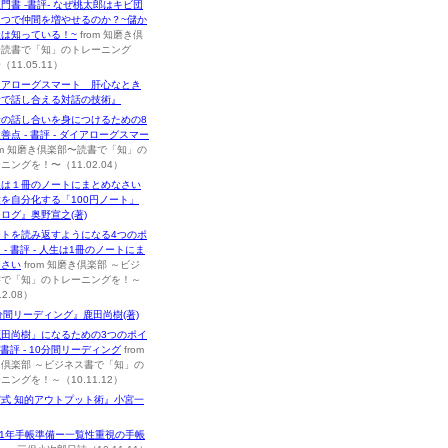
門書 -書評- なぜ桃太郎はキビ団
とつで仲間を増やせるのか？~儲か
は知っている！~
from 知磨き倶
〜読書で「知」のトレーニング
11.05.11）
イアローグスマート 肝心なとき
音で話し合える対話の技術』
音の話し合いを身につけるための8
善点 - 書評 - ダイアローグスマー
om 知磨き倶楽部〜読書で「知」の
ニングを！〜（11.02.04）
生は１冊のノートにまとめなさい
を自分化する「100円ノート」
ログ』奥野宣之(著)
ートを読み返すようになる4つのポ
 - 書評 - 人生は1冊のノートにま
なさい
from 知磨き倶楽部 ～ビジ
書で「知」のトレーニングを！～
12.08）
分間リーディング』鹿田尚樹(著)
鹿田尚樹」になるための3つのポイ
- 書評 - 10分間リーディング
from
倶楽部 ～ビジネス書で「知」の
ニングを！～（10.11.12）
式 知的アウトプット術』小宮一
11年手帳準備ー一覧性重視の手帳