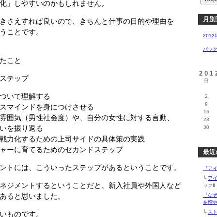
化」しやすいのかもしれません。
月別
きさえすれば良いので、きちんと仕事の目的や理由を
うことです。
2012
バッ
たこと
20
ステップ
日
ついて理解する
2
9
スマインドを身につけさせる
16
雰囲気（男性社会度）や、自分の女性に対する言動、
23
振り返る
30
戦力化するための上司サイドの具体策の実践
ャーに育てるためのセカンドステップ
最近
ントには、こういったステップがあるということです。
『アイ
└
ア
ネジメントするということだと、新入社員や外国人など
ックⅡ（
あると思いました。
『な
を増や
└
ス
いものです。