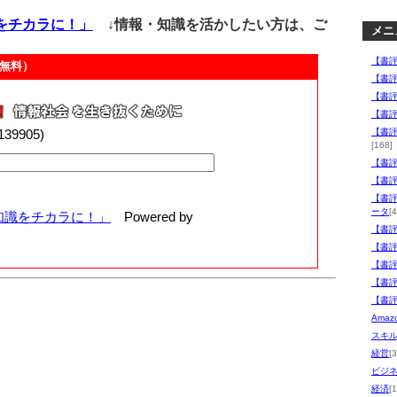
をチカラに！」
↓情報・知識を活かしたい方は、ご
メニ
【書
無料）
【書
【書
【書
00139905)
【書
[168]
【書
【書
【書
ータ
[4
知識をチカラに！」
Powered by
【書
【書
【書
【書
【書
Ama
スキ
経営
[
ビジ
経済
[