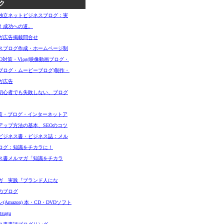
ク
独立ネットビジネスブログ：実
！成功への道。
ガ広告掲載問合せ
スブログ作成・ホームページ制
O対策・Vlog(映像動画ブログ・
ブログ・ムービーブログ)制作・
ガ広告
初心者でも失敗しない、ブログ
対策・ブログ・インターネットア
アップ方法の基本、SEOのコツ
ビジネス書・ビジネス誌：メル
ログ：知識をチカラに！
ス書メルマガ「知識をチカラ
ガ 実践『ブランド人にな
のブログ
(Amazon) 本・CD・DVDソフト
sugu