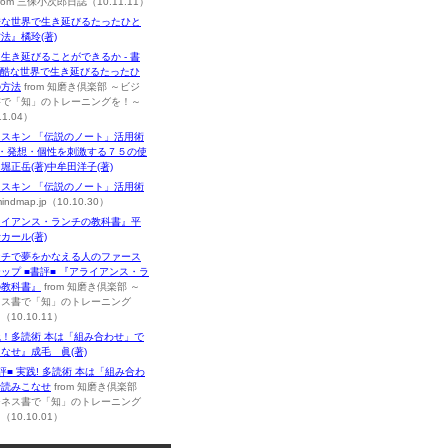
rom 三保小次郎日誌（10.11.11）
酷な世界で生き延びるたったひと
法』橘玲(著)
生き延びることができるか - 書
 残酷な世界で生き延びるたったひ
の方法
from 知磨き倶楽部 ～ビジ
書で「知」のトレーニングを！～
11.04）
スキン 「伝説のノート」活用術
録・発想・個性を刺激する７５の使
堀正岳(著)中牟田洋子(著)
レスキン 「伝説のノート」活用術
mindmap.jp（10.10.30）
ライアンス・ランチの教科書』平
カール(著)
ンチで夢をかなえる人のファース
ップ ■書評■ 『アライアンス・ラ
の教科書』
from 知磨き倶楽部 ～
ネス書で「知」のトレーニング
10.10.11）
！多読術 本は「組み合わせ」で
なせ』成毛 眞(著)
評■ 実践! 多読術 本は「組み合わ
で読みこなせ
from 知磨き倶楽部
ジネス書で「知」のトレーニング
10.10.01）