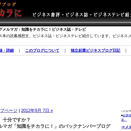
グメルマガ：知識をチカラに！ビジネス誌・テレビ
ス本の読書感想文、ビジネス誌・ビジネステレビ紹介しています。ビジネス
録・詳細
｜
このブログについて
｜
独立起業ビジネスブログ日記
プページ
|
2012年9月 7日 »
↓メル
■
起業
、十分ですか？
道。
マガ「知識をチカラに！」のバックナンバーブログ
⇒メ