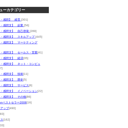
ューカテゴリー
評・感想】 経営
[301]
評・感想文】 起業
[56]
評・感想文】 自己啓発
[289]
評・感想文】 スキルアップ
[445]
評・感想文】 マーケティング
評・感想文】 セールス・営業
[41]
評・感想文】 経済
[35]
評・感想文】 ネット・コンピュ
7]
評・感想文】 技術
[11]
評・感想文】 歴史
[5]
評・感想文】 サービス
[6]
評・感想文】 イノベーション
[22]
評・感想文】 その他
[86]
zonベストセラー2008
[16]
ルアップ
[490]
383]
ネス
[162]
133]