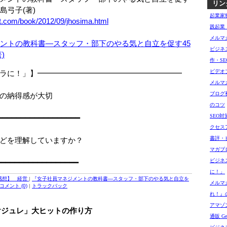
リン
弓子(著)
起業家
et.com/book/2012/09/jhosima.html
践起業
メルマ
ビジネ
作・SE
ビデオ
ラに！」】━━━━━━━━━━━━━━━━━━━
メルマ
ブログ
納得感が大切
のコツ
SEO
━━━━━━━━━━━━━━━━━━
クセス
書評・
どを理解していますか？
マガブ
ビジネ
━━━━━━━━━━━━━━━━━━
に！」
感想】 経営
|
『女子社員マネジメントの教科書―スタッフ・部下のやる気と自立を
メルマ
コメント (0)
|
トラックバック
れ！』
アマゾン
けジュレ」大ヒットの作り方
通販 Get