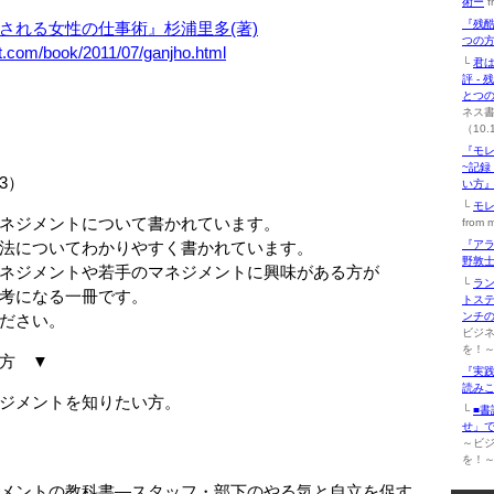
術ー
f
『残
される女性の仕事術』杉浦里多(著)
つの方
t.com/book/2011/07/ganjho.html
└
君は
評 -
とつ
ネス
（10.
『モレ
~記
3）
い方』
└
モ
メントについて書かれています。
from 
ついてわかりやすく書かれています。
『ア
野敦士
メントや若手のマネジメントに興味がある方が
└
ラ
になる一冊です。
トステ
ンチ
さい。
ビジ
を！～（
方 ▼
『実践
読みこ
メントを知りたい方。
└
■書
せ」
～ビ
を！～（
メントの教科書―スタッフ・部下のやる気と自立を促す