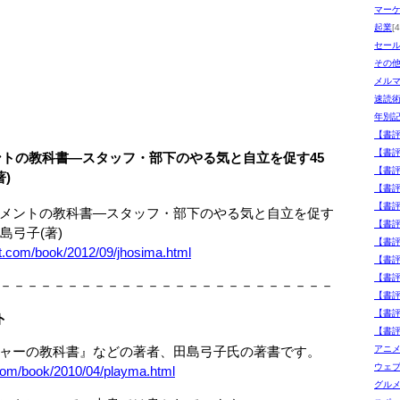
マー
起業
[4
セー
その
メル
速読
年別
【書
【書
トの教科書―スタッフ・部下のやる気と自立を促す45
【書
)
【書
【書
メントの教科書―スタッフ・部下のやる気と自立を促す
【書
弓子(著)
【書
et.com/book/2012/09/jhosima.html
【書評
【書
－－－－－－－－－－－－－－－－－－－－－－－－－
【書
【書
ト
【書
ャーの教科書』などの著者、田島弓子氏の著書です。
アニ
ウェ
.com/book/2010/04/playma.html
グル