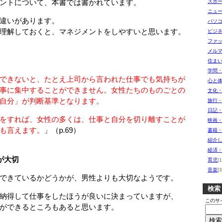
ントについて、本書では書かれています。
スポ
ニュ
違いがあります。
パソ
理解しておくと、マネジメントをしやすいと思います。
ビジ
ファ
メル
住ま
学問
できないと、たとえ上司から言われた仕事でも気持ちが
心と
に集中することができません。女性たちのものごとの
文化
分」が判断基準となります。
旅行
日記
をすれば、女性の多くは、仕事と自分を切り離すことが
映画
も言えます。
」（p.69）
書籍
紹介し
経済
が大切
育児
[1
音楽
[3
できているかどうかが、男性よりも大切なようです。
検索
納得して仕事をしたほうが良いに決まっていますが、
このサ
ができるところもあると思います。