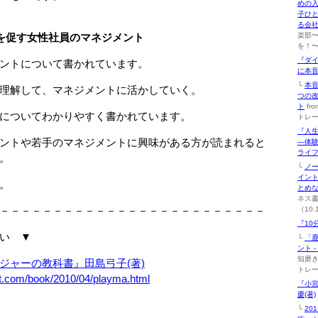
めの入
子ひ
る会社
を促す女性社員のマネジメント
楽部
を！〜（
『ダ
ントについて書かれています。
に本
└
本
理解して、マネジメントに活かしていく。
つの改
ト
fr
についてわかりやすく書かれています。
トレー
『人
ントや若手のマネジメントに興味がある方が読まれると
―体験
ライフ
。
└
ノ
イント
。
とめ
ネス
－－－－－－－－－－－－－－－－－－－－－－－－－
（10.
『10
い ▼
└
「
ント 
知磨き
ジャーの教科書』田島弓子(著)
トレー
et.com/book/2010/04/playma.html
『小宮
慶(著)
└
20