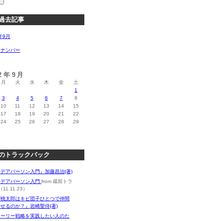
過去記事
年9月
クナンバー
12年9月
月
火
水
木
金
土
1
3
4
5
6
7
8
10
11
12
13
14
15
17
18
19
20
21
22
24
25
26
27
28
29
のトラックバック
デアパーソン入門』加藤昌治(著)
イデアパーソン入門
from 蔵前トラ
11.11.23）
ぜ桃太郎はキビ団子ひとつで仲間
せるのか？』岩崎聖侍(著)
トーリー戦略を実践したい人のた