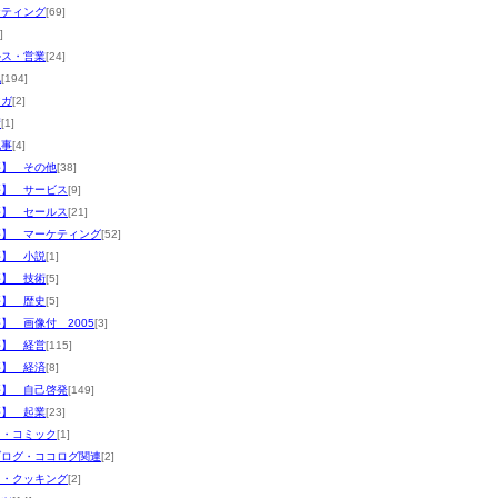
ケティング
[69]
]
ルス・営業
[24]
他
[194]
マガ
[2]
術
[1]
記事
[4]
評】 その他
[38]
評】 サービス
[9]
評】 セールス
[21]
評】 マーケティング
[52]
評】 小説
[1]
評】 技術
[5]
評】 歴史
[5]
】 画像付 2005
[3]
評】 経営
[115]
評】 経済
[8]
評】 自己啓発
[149]
評】 起業
[23]
メ・コミック
[1]
ブログ・ココログ関連
[2]
メ・クッキング
[2]