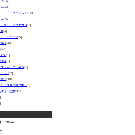
ーツ
[14]
ース
[43]
コン・インターネット
[22]
ネス
[24]
ッション・アクセサリ
[2]
マガ
[4]
い・インテリア
[5]
・資格
[30]
体
[57]
・芸術
[1]
・地域
[1]
・コラム・つぶやき
[3]
・テレビ
[2]
・雑誌
[391]
たビジネス書 2005
[5]
・政治・国際
[311]
]
]
イトの検索