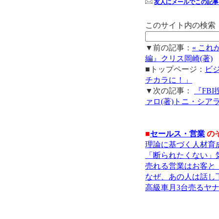
友人にメールでこの記事
このサイト内の検索
▼前の記事：
« こ
編』クリス岡崎(著)
■トップページ：
ビ
チカラに！」
▼次の記事：
『FB
ァロ(著)トニ・シアラ
■
セールス・営業
の
理論に基づく人材育
「断られたくない」
売れる営業はお客と
なぜ、あの人は話し
高級車月3台売るヤ