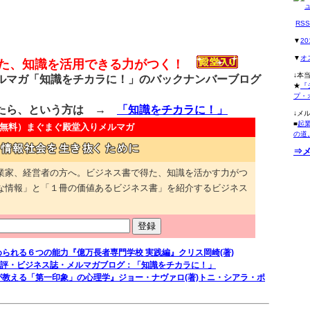
RS
▼
2
▼
オ
得た、知識を活用できる力がつく！
↓本
マガ「知識をチカラに！」のバックナンバーブログ
★
『
プ・
たら、という方は →
「知識をチカラに！」
↓メ
■
起
無料）
まぐまぐ殿堂入りメルマガ
の道
⇒
業家、経営者の方へ。ビジネス書で得た、知識を活かす力がつ
な情報」と「１冊の価値あるビジネス書」を紹介するビジネス
められる６つの能力『億万長者専門学校 実践編』クリス岡崎(著)
評・ビジネス誌・メルマガブログ：「知識をチカラに！」
官が教える「第一印象」の心理学』ジョー・ナヴァロ(著)トニ・シアラ・ポ