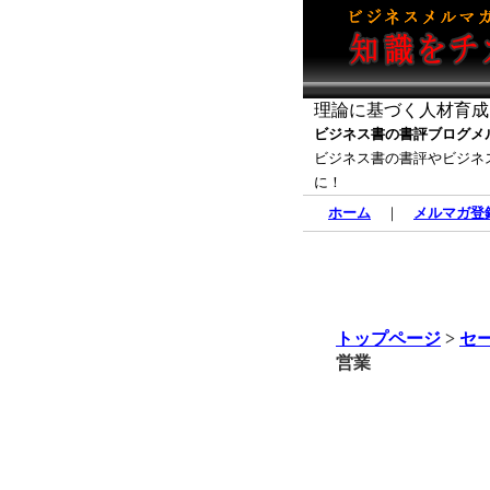
理論に基づく人材育成
ビジネス書の書評ブログメ
ビジネス書の書評やビジネ
に！
ホーム
｜
メルマガ登
トップページ
>
セ
営業