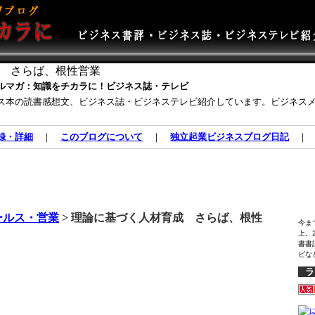
 さらば、根性営業
ルマガ：知識をチカラに！ビジネス誌・テレビ
ス本の読書感想文、ビジネス誌・ビジネステレビ紹介しています。ビジネス
録・詳細
｜
このブログについて
｜
独立起業ビジネスブログ日記
ールス・営業
> 理論に基づく人材育成 さらば、根性
今ま
上。
書書
ビな
ラ