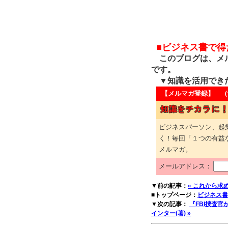
■ビジネス書で
このブログは、メル
です。
▼知識を活用でき
【メルマガ登録】 （
ビジネスパーソン、起
く！毎回「１つの有益
メルマガ。
メールアドレス：
▼前の記事：
« これから求
■トップページ：
ビジネス書
▼次の記事：
『FBI捜査
インター(著) »