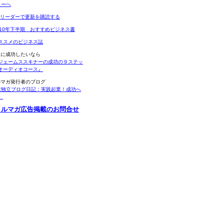
Sリーダーで更新を購読する
010年下半期 おすすめビジネス書
ススメのビジネス誌
当に成功したいなら
ジェームススキナーの成功の９ステッ
オーディオコース』
ルマガ発行者のブログ
業独立ブログ日記：実践起業！成功へ
。
メルマガ広告掲載のお問合せ