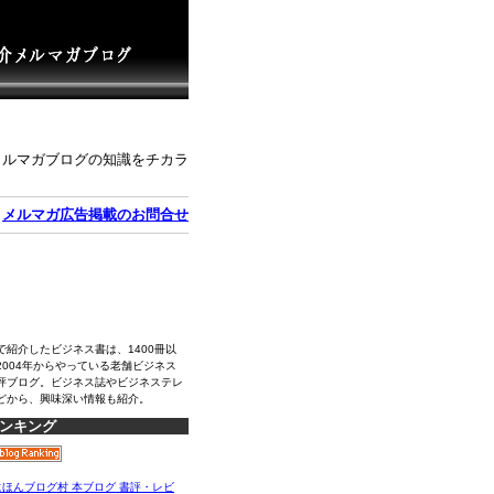
メルマガブログの知識をチカラ
｜
メルマガ広告掲載のお問合せ
で紹介したビジネス書は、1400冊以
2004年からやっている老舗ビジネス
評ブログ。ビジネス誌やビジネステレ
どから、興味深い情報も紹介。
ンキング