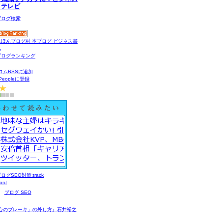
・テレビ
コムRSSに追加
gPeopleに登録
ブログ SEO
心のブレーキ」の外し方』石井裕之