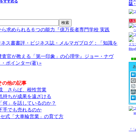
をすすめる
誌
れから求められる６つの能力『億万長者専門学校 実践
ジネス書書評・ビジネス誌・メルマガブログ：「知識を
ドリ
Blo
I捜査官が教える「第一印象」の心理学』ジョー・ナヴ
・ポインター(著) »
その他の記事
成 さらば、根性営業
気持ちが成果を遠ざける
「何」を話しているのか？
下手でも売れるのか
ナセ式「大車輪営業」の育て方
『「