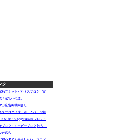
ンク
家独立ネットビジネスブログ：実
業！成功への道。
マガ広告掲載問合せ
ネスブログ作成・ホームページ制
SEO対策・Vlog(映像動画ブログ・
オブログ・ムービーブログ)制作・
マガ広告
グ初心者でも失敗しない、ブログ