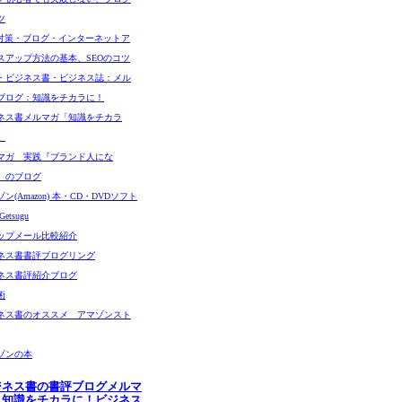
ツ
O対策・ブログ・インターネットア
スアップ方法の基本、SEOのコツ
・ビジネス書・ビジネス誌：メル
ブログ：知識をチカラに！
ネス書メルマガ「知識をチカラ
」
マガ 実践『ブランド人にな
』のブログ
ン(Amazon) 本・CD・DVDソフト
etsugu
ップメール比較紹介
ネス書書評ブログリング
ネス書評紹介ブログ
術
ネス書のオススメ アマゾンスト
ゾンの本
ジネス書の書評ブログメルマ
：知識をチカラに！ビジネス