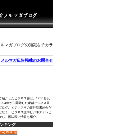
メルマガブログの知識をチカラ
｜
メルマガ広告掲載のお問合せ
で紹介したビジネス書は、1700冊以
2004年から開始した老舗ビジネス書
ブログ。ビジネス本の書評読書紹介だ
はなく、ビジネス誌やビジネステレビ
から、興味深い情報も紹介。
ンキング