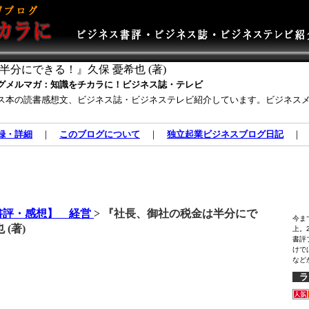
分にできる！』久保 憂希也 (著)
グメルマガ：知識をチカラに！ビジネス誌・テレビ
ス本の読書感想文、ビジネス誌・ビジネステレビ紹介しています。ビジネス
録・詳細
｜
このブログについて
｜
独立起業ビジネスブログ日記
書評・感想】 経営
> 『社長、御社の税金は半分にで
今ま
(著)
上。
書評
けで
など
ラ