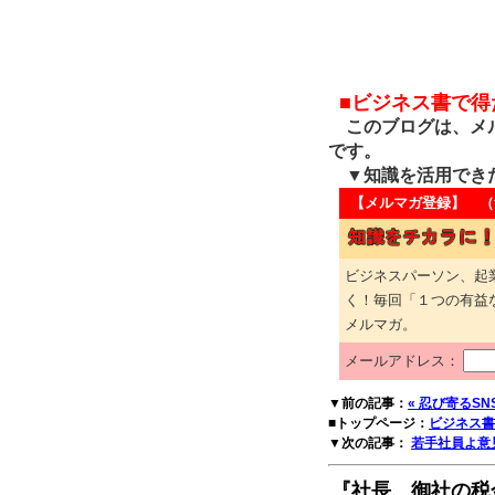
■ビジネス書で
このブログは、メル
です。
▼知識を活用でき
【メルマガ登録】 （
ビジネスパーソン、起
く！毎回「１つの有益
メルマガ。
メールアドレス：
▼前の記事：
« 忍び寄るSN
■トップページ：
ビジネス書
▼次の記事：
若手社員よ意
『社長、御社の税金