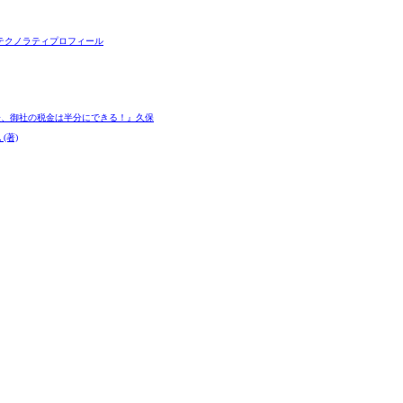
テクノラティプロフィール
長、御社の税金は半分にできる！』久保
(著)