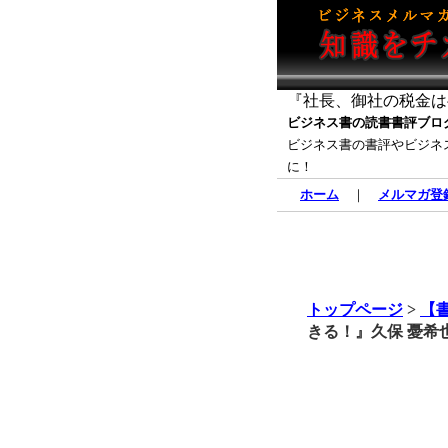
『社長、御社の税金は半
ビジネス書の読書書評ブロ
ビジネス書の書評やビジネ
に！
ホーム
｜
メルマガ登
トップページ
>
【
きる！』久保 憂希也 