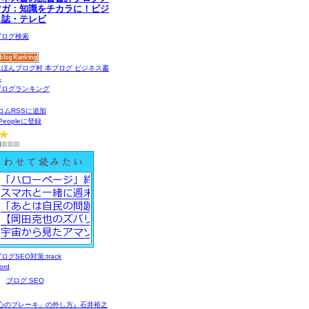
マガ：知識をチカラに！ビジ
ス誌・テレビ
コムRSSに追加
gPeopleに登録
ブログ SEO
心のブレーキ」の外し方』石井裕之