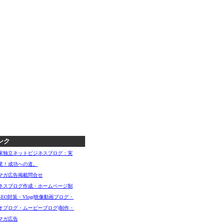
ンク
家独立ネットビジネスブログ：実
業！成功への道。
マガ広告掲載問合せ
ネスブログ作成・ホームページ制
SEO対策・Vlog(映像動画ブログ・
オブログ・ムービーブログ)制作・
マガ広告