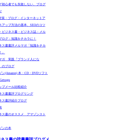
グ初心者でも失敗しない、ブログ
ツ
O対策・ブログ・インターネットア
スアップ方法の基本、SEOのコツ
・ビジネス書・ビジネス誌：メル
ブログ：知識をチカラに！
ネス書書評メルマガ「知識をチカ
！」
マガ 実践『ブランド人にな
』のブログ
ン(Amazon) 本・CD・DVDソフト
etsugu
ップメール比較紹介
ネス書書評ブログリング
ネス書評紹介ブログ
術
ネス書のオススメ アマゾンスト
ゾンの本
ジネス書の読書書評ブログメ