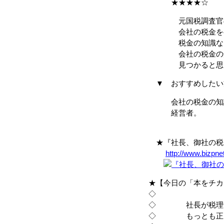
★★★★☆
元国税調査官の久
会社の税金を半分
税金の知識などに
会社の税金の知識
見つかると思い
▼ おすすめしたい
会社の税金の知識
経営者。
★『社長、御社の税金
http://www.bizpne
★【今日の「本をチカ
◇
◇ 社長が税理士
◇ もっとも正