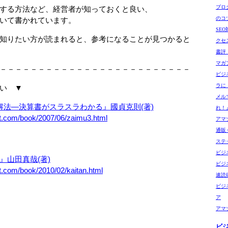
ブロ
する方法など、経営者が知っておくと良い、
のコ
いて書かれています。
SE
知りたい方が読まれると、参考になることが見つかると
クセ
書評
マガ
－－－－－－－－－－－－－－－－－－－－－－－－－
ビジ
ラに
い ▼
メル
解法―決算書がスラスラわかる』國貞克則(著)
れ！
et.com/book/2007/06/zaimu3.html
アマゾ
通販 G
ステ
ビジ
』山田真哉(著)
ビジ
t.com/book/2010/02/kaitan.html
速読
ビジ
ア
アマ
ビ