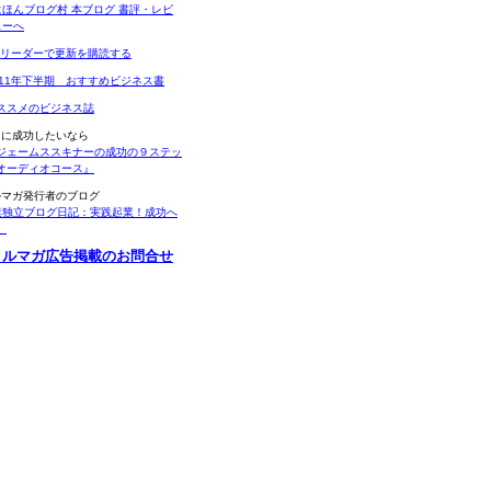
Sリーダーで更新を購読する
011年下半期 おすすめビジネス書
ススメのビジネス誌
当に成功したいなら
ジェームススキナーの成功の９ステッ
オーディオコース』
ルマガ発行者のブログ
業独立ブログ日記：実践起業！成功へ
。
メルマガ広告掲載のお問合せ