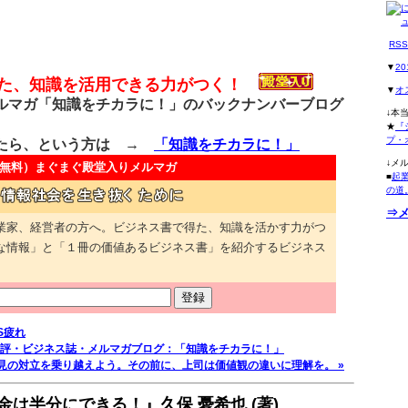
RS
▼
2
得た、知識を活用できる力がつく！
▼
オ
マガ「知識をチカラに！」のバックナンバーブログ
↓本
★
『
プ・
たら、という方は →
「知識をチカラに！」
↓メ
無料）
まぐまぐ殿堂入りメルマガ
■
起
の道
⇒
業家、経営者の方へ。ビジネス書で得た、知識を活かす力がつ
な情報」と「１冊の価値あるビジネス書」を紹介するビジネス
S疲れ
評・ビジネス誌・メルマガブログ：「知識をチカラに！」
見の対立を乗り越えよう。その前に、上司は価値観の違いに理解を。 »
は半分にできる！』久保 憂希也 (著)