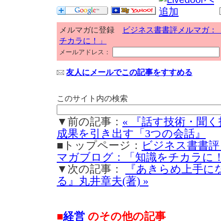
メルマガに登録
ビジネス書書評メルマガ：
チカラに！」
メールアドレス：
友人にメールでこの記事をすすめる
このサイト内の検索
▼前の記事：
« 『話す技術・聞
成果を引き出す「3つの会話』
■トップページ：
ビジネス書書評
マガブログ：「知識をチカラに
▼次の記事：
『あきらめ上手に
る』丸井章夫(著) »
■
経営
のその他の記事