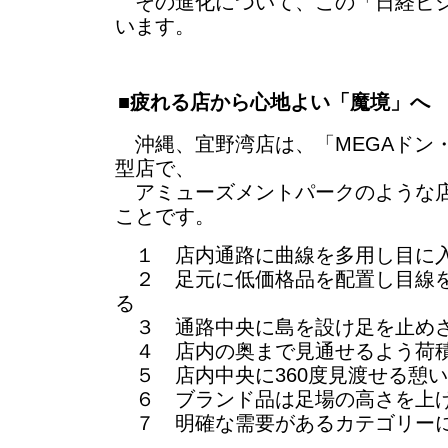
その進化について、この「日経ビジ
います。
■疲れる店から心地よい「魔境」へ
沖縄、宜野湾店は、「MEGAドン
型店で、
アミューズメントパークのような店
ことです。
１ 店内通路に曲線を多用し目に
２ 足元に低価格品を配置し目線を
る
３ 通路中央に島を設け足を止め
４ 店内の奥まで見通せるよう荷積
５ 店内中央に360度見渡せる憩
６ ブランド品は足場の高さを上
７ 明確な需要があるカテゴリー