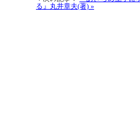
る』丸井章夫(著) »