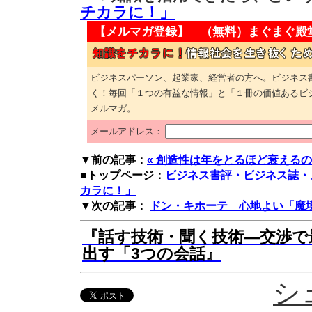
チカラに！」
【メルマガ登録】 （無料）
まぐまぐ殿
ビジネスパーソン、起業家、経営者の方へ。ビジネス
く！毎回「１つの有益な情報」と「１冊の価値あるビ
メルマガ。
メールアドレス：
▼前の記事：
« 創造性は年をとるほど衰える
■トップページ：
ビジネス書評・ビジネス誌・
カラに！」
▼次の記事：
ドン・キホーテ 心地よい「魔境
『話す技術・聞く技術―交渉で
出す「3つの会話』
シ