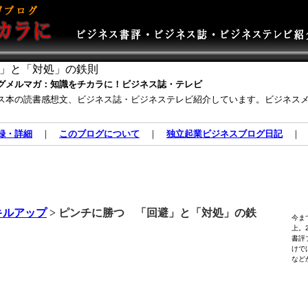
」と「対処」の鉄則
グメルマガ：知識をチカラに！ビジネス誌・テレビ
ス本の読書感想文、ビジネス誌・ビジネステレビ紹介しています。ビジネス
録・詳細
｜
このブログについて
｜
独立起業ビジネスブログ日記
キルアップ
> ピンチに勝つ 「回避」と「対処」の鉄
今ま
上。
書評
けで
など