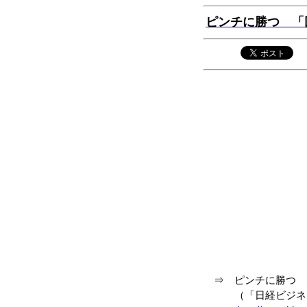
ピンチに勝つ 「
⇒ ピンチに勝つ 
（「日経ビジネス ア