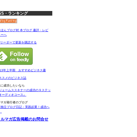
SS・ランキング
Sリーダーで更新を購読する
013年上半期 おすすめビジネス書
ススメのビジネス誌
当に成功したいなら
ジェームススキナーの成功の９ステッ
オーディオコース』
ルマガ発行者のブログ
業独立ブログ日記：実践起業！成功へ
。
メルマガ広告掲載のお問合せ