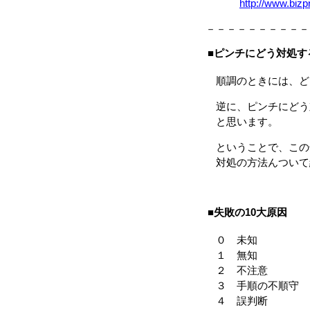
http://www.biz
－－－－－－－－－－
■ピンチにどう対処す
順調のときには、ど
逆に、ピンチにどう
と思います。
ということで、この
対処の方法んついて
■失敗の10大原因
０ 未知
１ 無知
２ 不注意
３ 手順の不順守
４ 誤判断