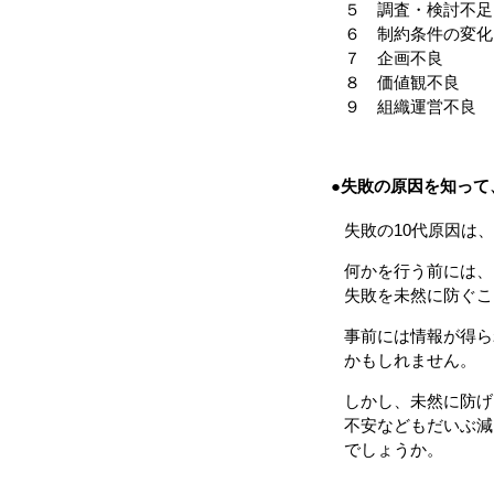
５ 調査・検討不足
６ 制約条件の変化
７ 企画不良
８ 価値観不良
９ 組織運営不良
●失敗の原因を知って
失敗の10代原因は、
何かを行う前には、
失敗を未然に防ぐこ
事前には情報が得ら
かもしれません。
しかし、未然に防げ
不安などもだいぶ減
でしょうか。