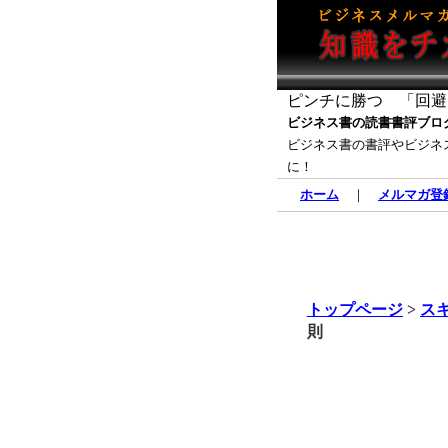
ピンチに勝つ 「回避
ビジネス書の読書書評ブロ
ビジネス書の書評やビジネ
に！
ホーム
｜
メルマガ登
トップページ
>
ス
則