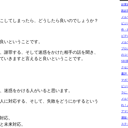
起業
践起
メル
こしてしまったら、どうしたら良いのでしょうか？
ビジ
作・
ビデ
良いということです。
メル
ブロ
、謝罪する、そして迷惑をかけた相手の話を聞き、
のコ
ていきますと言えると良いということです。
SE
クセ
書評
マガ
ビジ
、迷惑をかける人がいると思います。
ラに
メル
人に対応する、そして、失敗をどうにかするという
れ！
アマゾ
対応。
通販 G
と未来対応。
ステ