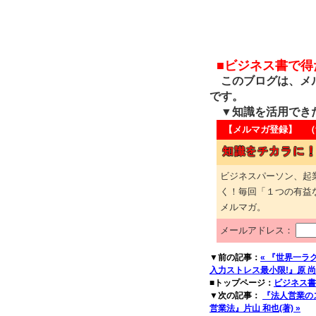
■ビジネス書で
このブログは、メル
です。
▼知識を活用でき
【メルマガ登録】 （
ビジネスパーソン、起
く！毎回「１つの有益
メルマガ。
メールアドレス：
▼前の記事：
« 『世界一ラ
入力ストレス最小限!』原 尚美
■トップページ：
ビジネス書
▼次の記事：
『法人営業の
営業法』片山 和也(著) »