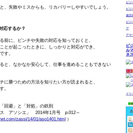
ビジ
と、失敗やミスからも、リカバリーしやすいでしょう。
ビジ
速読
ビジ
対応するか？
ア
アマ
る前に、ピンチや失敗の対応を知っておくと、
ビ
ことが起こったときに、しっかりと対応ができ、
ル
です。
ネ
ると、なかなか安心して、仕事を進めることもできない
チに勝つための方法を知りたい方が読まれると、
す。
ドリ
回避」と「対処」の鉄則
ソシエ」 2014年1月号 p.012～
pnet.com/zassi/14/01/aso1401.html
）