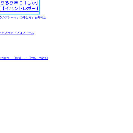
心のブレーキ」の外し方』石井裕之
テクノラティプロフィール
チに勝つ 「回避」と「対処」の鉄則