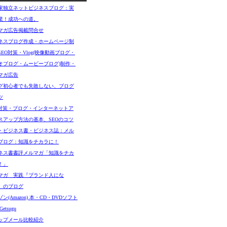
家独立ネットビジネスブログ：実
業！成功への道。
マガ広告掲載問合せ
ネスブログ作成・ホームページ制
SEO対策・Vlog(映像動画ブログ・
オブログ・ムービーブログ)制作・
マガ広告
グ初心者でも失敗しない、ブログ
ツ
O対策・ブログ・インターネットア
スアップ方法の基本、SEOのコツ
・ビジネス書・ビジネス誌：メル
ブログ：知識をチカラに！
ネス書書評メルマガ「知識をチカ
！」
マガ 実践『ブランド人にな
』のブログ
ン(Amazon) 本・CD・DVDソフト
etsugu
ップメール比較紹介