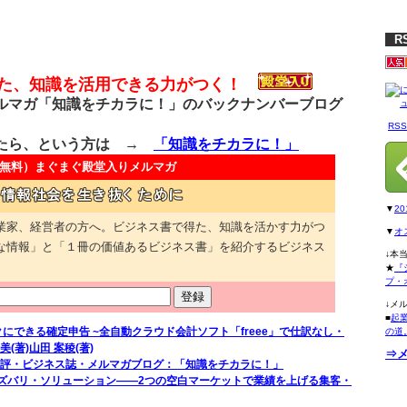
R
得た、知識を活用できる力がつく！
マガ「知識をチカラに！」のバックナンバーブログ
RS
たら、という方は →
「知識をチカラに！」
無料）
まぐまぐ殿堂入りメルマガ
▼
2
業家、経営者の方へ。ビジネス書で得た、知識を活かす力がつ
▼
オ
な情報」と「１冊の価値あるビジネス書」を紹介するビジネス
↓本
★
『
プ・
↓メ
■
起
クにできる確定申告 ~全自動クラウド会計ソフト「freee」で仕訳なし・
の道
(著)山田 案稜(著)
⇒
評・ビジネス誌・メルマガブログ：「知識をチカラに！」
ズバリ・ソリューション――2つの空白マーケットで業績を上げる集客・