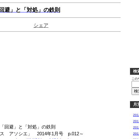
回避」と「対処」の鉄則
シェア
検
この
月
20
20
「回避」と「対処」の鉄則
20
ソシエ」 2014年1月号 p.012～
20