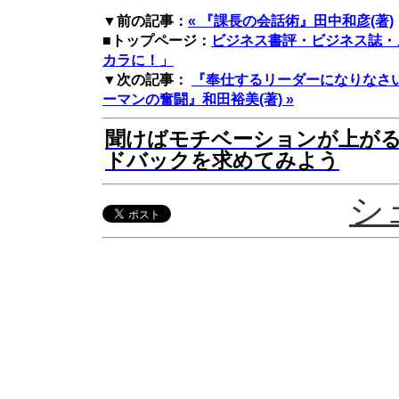
▼前の記事：
« 『課長の会話術』田中和彦(著)
■トップページ：
ビジネス書評・ビジネス誌・
カラに！」
▼次の記事：
『奉仕するリーダーになりなさい
ーマンの奮闘』和田裕美(著) »
聞けばモチベーションが上が
ドバックを求めてみよう
シ