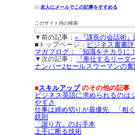
友人にメールでこの記事をすすめる
このサイト内の検索
▼前の記事：
« 『課長の会話術』
■トップページ：
ビジネス書書評
マガブログ：「知識をチカラに
▼次の記事：
『奉仕するリーダ
ナンバー2セールスウーマンの奮闘
■
スキルアップ
のその他の記事
ビジネス英語に求められるのは
やすさ
仕事は締め切りが最優先 「粗
鉄則
「謝り方」のお手本
上手に断る技術