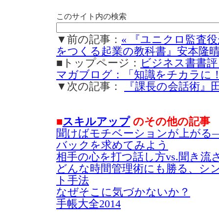
このサイト内の検索
▼前の記事：
« 『ユニクロ監査
をつくる起業の教科書』安本隆晴(
■トップページ：
ビジネス書書評
マガブログ：「知識をチカラに
▼次の記事：
『課長の会話術』田中
■
スキルアップ
のその他の記事
聞けばモチベーションが上がる
バックを求めてみよう
相手の心を打つ話し方vs.聞き流
どんな時間管理術にも勝る、シ
ト手法
なぜそこに気づかないか？
手帳大全2014