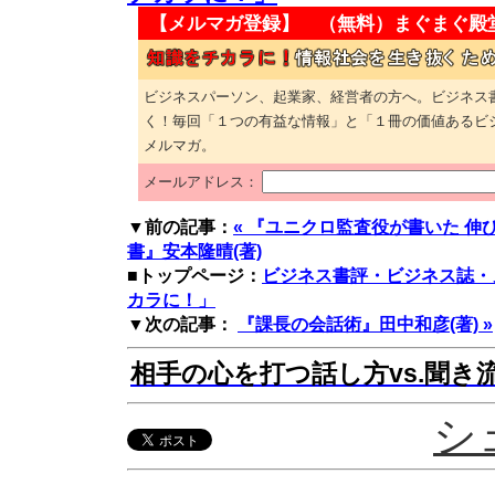
【メルマガ登録】 （無料）
まぐまぐ殿
ビジネスパーソン、起業家、経営者の方へ。ビジネス
く！毎回「１つの有益な情報」と「１冊の価値あるビ
メルマガ。
メールアドレス：
▼前の記事：
« 『ユニクロ監査役が書いた 
書』安本隆晴(著)
■トップページ：
ビジネス書評・ビジネス誌・
カラに！」
▼次の記事：
『課長の会話術』田中和彦(著) »
相手の心を打つ話し方vs.聞き
シ