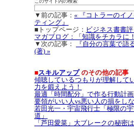
このサイト内の検索
▼前の記事：
« 『コトラーのイ
ティング』
■トップページ：
ビジネス書書評
マガブログ：「知識をチカラに
▼次の記事：
『自分の言葉で語る
(著) »
■
スキルアップ
のその他の記事
傾聴しているつもりが理解して
力を鍛えよう！
最適「時間配分」で作る行動計画2
要領がいい人vs悪い人の損をし
若田光一・宇宙飛行士「極限の
道」
「芦田愛菜」大ブレークの秘密は天