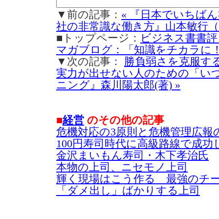
▼前の記事：
« 『日本でいちば
社の非常識な働き方』山本敏行（
■トップページ：
ビジネス書書評
マガブログ：「知識をチカラに
▼次の記事：
勝負弱さを克服する
実力が出せない人のための「い
ニング』森川陽太郎(著) »
■
経営
のその他の記事
危機対応の3原則と危機管理広報
100円寿司時代に高級路線で成
金沢まいもん寿司・木下孝治氏
本物の上司、ニセモノ上司
輝く現場はこう作る 最強のチ
「ダメ出し」ばかりする上司