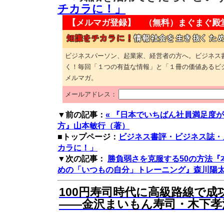
チカラに！」
【メルマガ登録】 （無料）
まぐまぐ殿
ビジネスパーソン、起業家、経営者の方へ。ビジネス
く！毎回「１つの有益な情報」と「１冊の価値あるビ
メルマガ。
メールアドレス：
▼前の記事：
« 『日本でいちばん社員満足度
方』山本敏行（著）
■トップページ：
ビジネス書評・ビジネス誌・
カラに！」
▼次の記事：
勝負弱さを克服する50の方法『
めの「いつもの自分」トレーニング』森川陽太郎
100円寿司時代に高級路線で成
――金沢まいもん寿司・木下孝