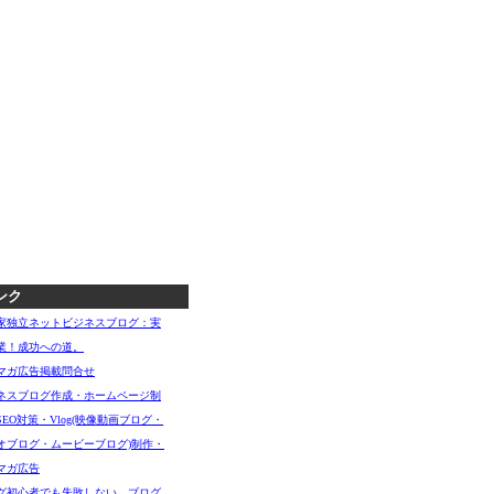
ンク
家独立ネットビジネスブログ：実
業！成功への道。
マガ広告掲載問合せ
ネスブログ作成・ホームページ制
SEO対策・Vlog(映像動画ブログ・
オブログ・ムービーブログ)制作・
マガ広告
グ初心者でも失敗しない、ブログ