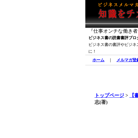
『仕事オンチな働き者
ビジネス書の読書書評ブロ
ビジネス書の書評やビジネ
に！
ホーム
｜
メルマガ登
トップページ
>
【
志(著)