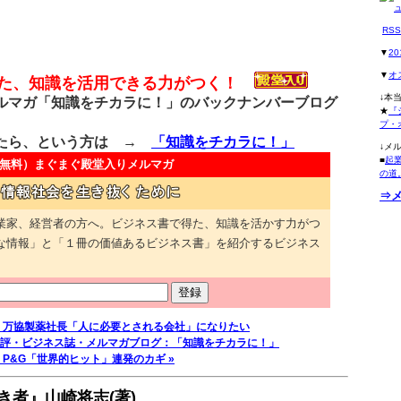
RS
▼
2
▼
オ
得た、知識を活用できる力がつく！
↓本
マガ「知識をチカラに！」のバックナンバーブログ
★
『
プ・
たら、という方は →
「知識をチカラに！」
↓メ
■
起
無料）
まぐまぐ殿堂入りメルマガ
の道
⇒
業家、経営者の方へ。ビジネス書で得た、知識を活かす力がつ
な情報」と「１冊の価値あるビジネス書」を紹介するビジネス
氏、万協製薬社長「人に必要とされる会社」になりたい
評・ビジネス誌・メルマガブログ：「知識をチカラに！」
P&G「世界的ヒット」連発のカギ »
き者』山崎将志(著)