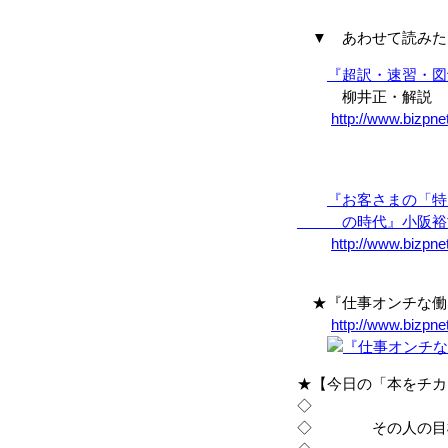
▼ あわせて読みた
『超訳・速習・図
柳井正・解説 プレ
http://www.bizpne
『お客さまの「特
の時代』小阪裕司
http://www.bizpn
★『仕事オンチな働き
http://www.bizpne
★【今日の「本をチカ
◇
◇ その人の目標