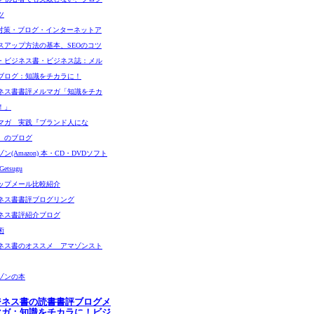
ツ
O対策・ブログ・インターネットア
スアップ方法の基本、SEOのコツ
・ビジネス書・ビジネス誌：メル
ブログ：知識をチカラに！
ネス書書評メルマガ「知識をチカ
！」
マガ 実践『ブランド人にな
』のブログ
ン(Amazon) 本・CD・DVDソフト
etsugu
ップメール比較紹介
ネス書書評ブログリング
ネス書評紹介ブログ
術
ネス書のオススメ アマゾンスト
ゾンの本
ジネス書の読書書評ブログメ
マガ：知識をチカラに！ビジ