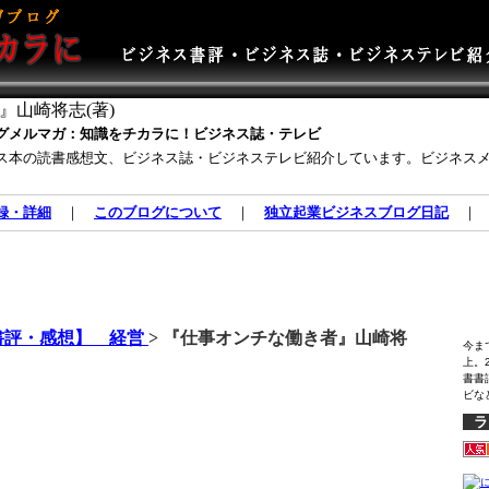
』山崎将志(著)
グメルマガ：知識をチカラに！ビジネス誌・テレビ
ス本の読書感想文、ビジネス誌・ビジネステレビ紹介しています。ビジネス
録・詳細
｜
このブログについて
｜
独立起業ビジネスブログ日記
書評・感想】 経営
> 『仕事オンチな働き者』山崎将
今ま
上。
書書
ビな
ラ