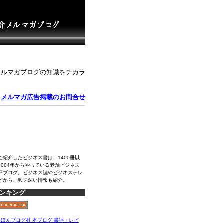
メルマガブログの知識をチカラ
｜
メルマガ広告掲載のお問合せ
で紹介したビジネス書は、1400冊以
2004年からやっている老舗ビジネス
評ブログ。ビジネス誌やビジネステレ
どから、興味深い情報も紹介。
ンキング