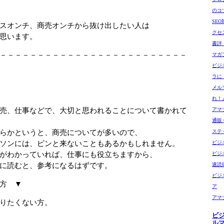
のコ
SE
スオンチ、商売オンチから抜け出したい人は
クセ
思います。
書評
－－－－－－－－－－－－－－－－－－－－－－－－－
マガ
ビジ
ラに
メル
れ！
仕事などで、大切と思われることについて書かれて
アマゾ
通販 G
というと、商売についてが多いので、
ステ
には、ピンと来ないこともあるかもしれません。
ビジ
かっていれば、仕事にも役立ちますから、
ビジ
むと、参考になるはずです。
速読
ビジ
方 ▼
ア
アマ
たくない方。
ビ
ル