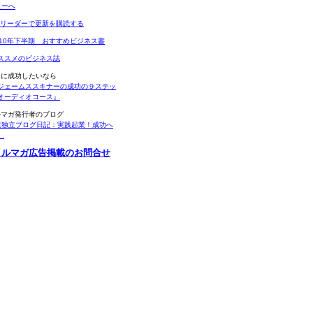
Sリーダーで更新を購読する
010年下半期 おすすめビジネス書
ススメのビジネス誌
当に成功したいなら
ジェームススキナーの成功の９ステッ
オーディオコース』
ルマガ発行者のブログ
業独立ブログ日記：実践起業！成功へ
。
メルマガ広告掲載のお問合せ