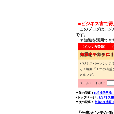
■ビジネス書で
このブログは、メル
です。
▼知識を活用でき
【メルマガ登録】 （
ビジネスパーソン、起
く！毎回「１つの有益
メルマガ。
メールアドレス：
▼前の記事：
« 松浦信男
■トップページ：
ビジネス書
▼次の記事：
毎年5％成長！
『仕事オンチな働