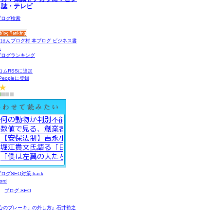
ス誌・テレビ
コムRSSに追加
gPeopleに登録
ブログ SEO
心のブレーキ」の外し方』石井裕之