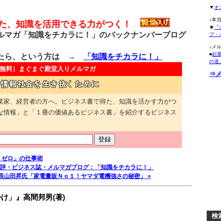
▼
オ
↓本
得た、知識を活用できる力がつく！
★
『
マガ「知識をチカラに！」のバックナンバーブログ
プ・
↓メ
■
起
たら、という方は →
「知識をチカラに！」
の道
無料）
まぐまぐ殿堂入りメルマガ
⇒
業家、経営者の方へ。ビジネス書で得た、知識を活かす力がつ
な情報」と「１冊の価値あるビジネス書」を紹介するビジネス
・ゼロ」の仕事術
評・ビジネス誌・メルマガブログ：「知識をチカラに！」
長山田昇氏「家電量販Ｎｏ１！ヤマダ電機強さの秘密」 »
け」』高間邦男(著)
検