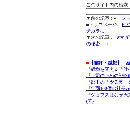
このサイト内の検索
▼前の記事：
« 「
■トップページ：
ビ
チカラに！」
▼次の記事：
ヤマダ
の秘密」 »
■
【書評・感想】 
『組織を変える「仕掛
『上司のための戦略的
『部下の「やる気」を
『年商100億の社長
『ジョブズはなぜ天
(著)