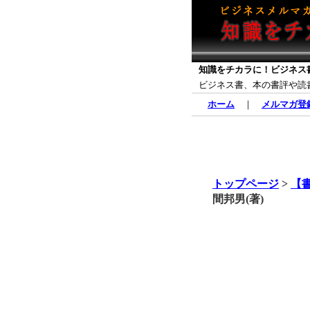
知識をチカラに！ビジネス
ビジネス書、本の書評や読
ホーム
｜
メルマガ登
トップページ
>
【
間邦男(著)