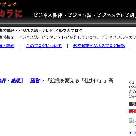
書の書評・ビジネス誌・テレビ メルマガブログ
書感想文、ビジネス誌・ビジネステレビ紹介しています。ビジネスメルマガ
録・詳細
｜
このブログについて
｜
独立起業ビジネスブログ日記
書評・感想】 経営
> 『組織を変える「仕掛け」』高
今ま
20
評ブ
どか
ラ
▼
2