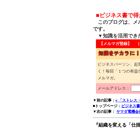
■ビジネス書で
このブログは、メル
です。
▼知識を活用でき
【メルマガ登録】 （
ビジネスパーソン、起
く！毎回「１つの有益
メルマガ。
メールアドレス：
▼前の記事：
« 「ストレス
■トップページ：
ビジネス書
▼次の記事：
ヤマダ電機会
『組織を変える「仕掛