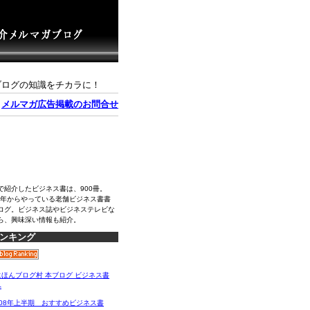
ブログの知識をチカラに！
｜
メルマガ広告掲載のお問合せ
で紹介したビジネス書は、900冊。
04年からやっている老舗ビジネス書書
ログ。ビジネス誌やビジネステレビな
ら、興味深い情報も紹介。
ンキング
008年上半期 おすすめビジネス書