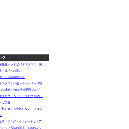
ンク
家独立ネットビジネスブログ：実
業！成功への道。
マガ広告掲載問合せ
ネスブログ作成・ホームページ制
SEO対策・Vlog(映像動画ブログ・
オブログ・ムービーブログ)制作・
マガ広告
グ初心者でも失敗しない、ブログ
ツ
O対策・ブログ・インターネットア
スアップ方法の基本、SEOのコツ