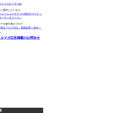
ススメのビジネス誌
当に成功したいなら
ジェームススキナーの成功の９ステッ
オーディオコース』
ルマガ発行者のブログ
業独立ブログ日記：実践起業！成功へ
。
メルマガ広告掲載のお問合せ
索