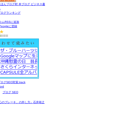
コムRSSに追加
gPeopleに登録
ブログ SEO
心のブレーキ」の外し方』石井裕之