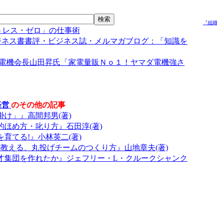
『組織
ストレス・ゼロ」の仕事術
ジネス書書評・ビジネス誌・メルマガブログ：「知識を
電機会長山田昇氏「家電量販Ｎｏ１！ヤマダ電機強さ
経営
のその他の記事
け」』高間邦男(著)
ほめ方・叱り方』石田淳(著)
育てる!』小林英二(著)
が教える、丸投げチームのつくり方』山地章夫(著)
才集団を作れたか』ジェフリー・L・クルークシャンク