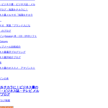
・ビジネス書・ビジネス誌：メル
ブログ：知識をチカラに！
ネス書メルマガ「知識をチカラ
」
マガ 実践『ブランド人にな
』のブログ
ン(Amazon) 本・CD・DVDソフト
etsugu
ップメール比較紹介
ネス書書評ブログリング
ネス書評紹介ブログ
術
ネス書のオススメ アマゾンスト
ゾンの本
識をチカラに！ビジネス書の
評・ビジネス誌・テレビ メル
ガブログ