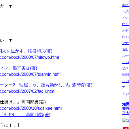
書評
方 ▼
マガ
ビジ
に！
メル
れ！
い ▼
アマゾ
通販 G
]人を生かす』稲盛和夫(著)
ステ
t.com/book/2008/07/hitowo.html
ビジ
ィン』熊平美香(著)
ビジ
t.com/book/2008/07/tdarwin.html
速読
ビジ
ーター2―理屈じゃ、誰も動かない!』森時彦(著)
ア
t.com/book/2007/02/facili.html
アマ
掛け」』高間邦男(著)
知
et.com/book/2008/10/sosikae.html
書
マ
ラに！」】━━━━━━━━━━━━━━━━━━━