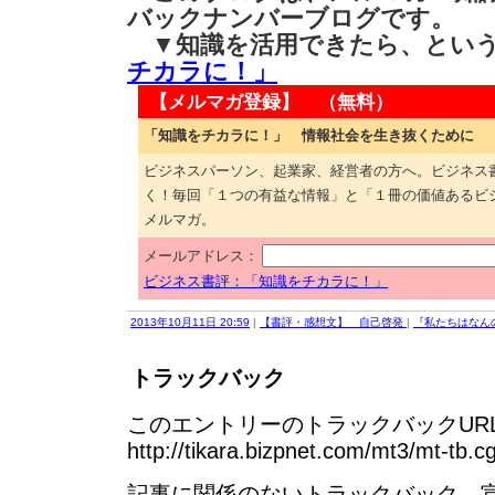
バックナンバーブログです。
▼知識を活用できたら、とい
チカラに！」
【メルマガ登録】 （無料）
「知識をチカラに！」 情報社会を生き抜くために
ビジネスパーソン、起業家、経営者の方へ。ビジネス
く！毎回「１つの有益な情報」と「１冊の価値あるビ
メルマガ。
メールアドレス：
ビジネス書評：「知識をチカラに！」
2013年10月11日 20:59
|
【書評・感想文】 自己啓発
|
『私たちはなん
トラックバック
このエントリーのトラックバックURL
http://tikara.bizpnet.com/mt3/mt-tb.c
記事に関係のないトラックバック、