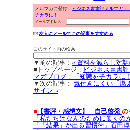
メルマガに登録
ビジネス書書評メルマガ：
チカラに！」
メールアドレス：
友人にメールでこの記事をすすめる
このサイト内の検索
▼前の記事：
« 資料を減らし対
■トップページ：
ビジネス書書評
マガブログ：「知識をチカラに
▼次の記事：
気付きにくい「燃
サイン »
■
【書評・感想文】 自己啓発
の
『私たちはなんのために働くのか
『「結果」が出る習慣術』石田淳(