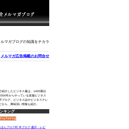
メルマガブログの知識をチカラ
｜
メルマガ広告掲載のお問合せ
で紹介したビジネス書は、1400冊以
2004年からやっている老舗ビジネス
評ブログ。ビジネス誌やビジネステレ
どから、興味深い情報も紹介。
ンキング