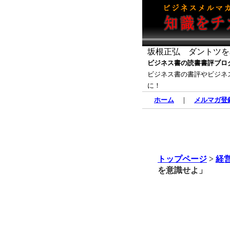
坂根正弘 ダントツを
ビジネス書の読書書評ブロ
ビジネス書の書評やビジネ
に！
ホーム
｜
メルマガ登
トップページ
>
経
を意識せよ」