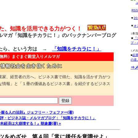
RS
▼
2
▼
オ
得た、知識を活用できる力がつく！
↓本
マガ「知識をチカラに！」のバックナンバーブログ
★
『
プ・
たら、という方は →
「知識をチカラに！」
↓メ
■
起
無料）
まぐまぐ殿堂入りメルマガ
の道
⇒
業家、経営者の方へ。ビジネス書で得た、知識を活かす力がつ
な情報」と「１冊の価値あるビジネス書」を紹介するビジネス
を握る人の法則』ジェフリー・フェファー(著)
評・ビジネス誌・メルマガブログ：「知識をチカラに！」
日本経済は大崩壊する！』朝倉慶(著) »
ツをめざせ 第４回「常に後任を意識せよ」