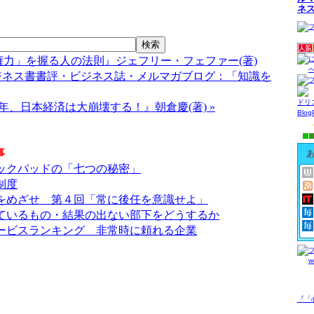
ネ
「権力」を握る人の法則』ジェフリー・フェファー(著)
ジネス書書評・ビジネス誌・メルマガブログ：「知識を
ドリ
12年、日本経済は大崩壊する！』朝倉慶(著) »
Blo
事
クックパッドの「七つの秘密」
制度
をめざせ 第４回「常に後任を意識せよ」
ているもの・結果の出ない部下をどうするか
サービスランキング 非常時に頼れる企業
『「