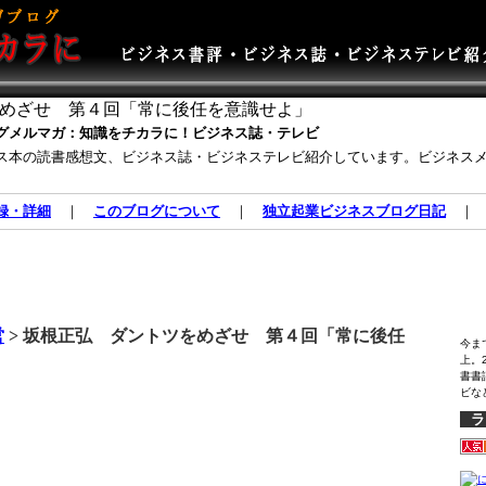
めざせ 第４回「常に後任を意識せよ」
グメルマガ：知識をチカラに！ビジネス誌・テレビ
ス本の読書感想文、ビジネス誌・ビジネステレビ紹介しています。ビジネス
録・詳細
｜
このブログについて
｜
独立起業ビジネスブログ日記
営
> 坂根正弘 ダントツをめざせ 第４回「常に後任
今ま
上。
書書
ビな
ラ