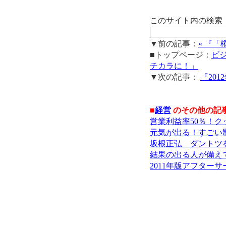
このサイト内の検索
▼前の記事：
« 『
■トップページ：
ビ
チカラに！」
▼次の記事：
『20
■
経営
のその他の記
営業利益率50％！
元気が出る！すごい
坂根正弘 ダントツ
結果の出る人が備え
2011年版アフター