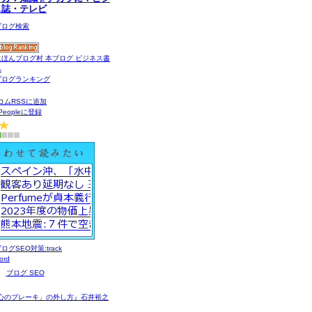
ス誌・テレビ
コムRSSに追加
gPeopleに登録
ブログ SEO
心のブレーキ」の外し方』石井裕之