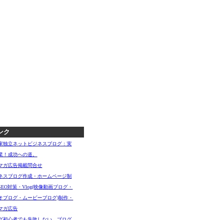
ンク
家独立ネットビジネスブログ：実
業！成功への道。
マガ広告掲載問合せ
ネスブログ作成・ホームページ制
SEO対策・Vlog(映像動画ブログ・
オブログ・ムービーブログ)制作・
マガ広告
グ初心者でも失敗しない、ブログ