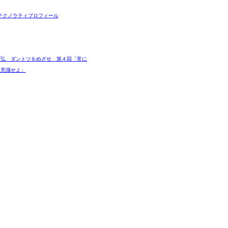
テクノラティプロフィール
正弘 ダントツをめざせ 第４回「常に
を意識せよ」