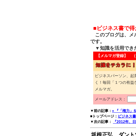
■ビジネス書で
このブログは、メル
です。
▼知識を活用でき
【メルマガ登録】 （
ビジネスパーソン、起
く！毎回「１つの有益
メルマガ。
メールアドレス：
▼前の記事：
« 『「権力」
■トップページ：
ビジネス書
▼次の記事：
『2012年、
坂根正弘 ダント