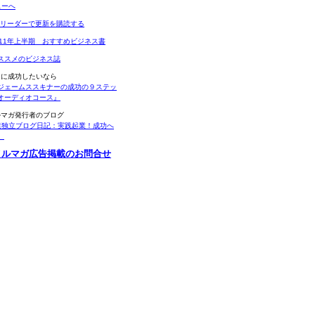
Sリーダーで更新を購読する
011年上半期 おすすめビジネス書
ススメのビジネス誌
当に成功したいなら
ジェームススキナーの成功の９ステッ
オーディオコース』
ルマガ発行者のブログ
業独立ブログ日記：実践起業！成功へ
。
メルマガ広告掲載のお問合せ