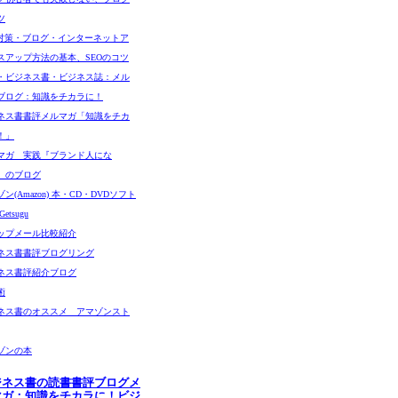
ツ
O対策・ブログ・インターネットア
スアップ方法の基本、SEOのコツ
・ビジネス書・ビジネス誌：メル
ブログ：知識をチカラに！
ネス書書評メルマガ「知識をチカ
！」
マガ 実践『ブランド人にな
』のブログ
ン(Amazon) 本・CD・DVDソフト
etsugu
ップメール比較紹介
ネス書書評ブログリング
ネス書評紹介ブログ
術
ネス書のオススメ アマゾンスト
ゾンの本
ジネス書の読書書評ブログメ
マガ：知識をチカラに！ビジ