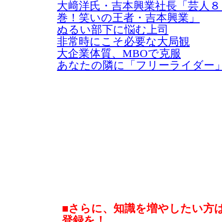
大﨑洋氏・吉本興業社長「芸人８
巻！笑いの王者・吉本興業」
ぬるい部下に悩む上司
非常時にこそ必要な大局観
大企業体質、MBOで克服
あなたの隣に「フリーライダー
■さらに、知識を増やしたい方
登録を！