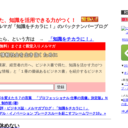
R
得た、知識を活用できる力がつく！
マガ「知識をチカラに！」のバックナンバーブログ
たら、という方は →
「知識をチカラに！」
RS
無料）
まぐまぐ殿堂入りメルマガ
業家、経営者の方へ。ビジネス書で得た、知識を活かす力がつ
▼
2
な情報」と「１冊の価値あるビジネス書」を紹介するビジネス
▼
オ
↓本
★
『
プ・
↓メ
仕事を変えた５７の言葉 「プロフェッショナル 仕事の流儀」決定版』Ｎ
■
起
作班 (著)
の道
評・ビジネス誌・メルマガブログ：「知識をチカラに！」
⇒
デル・イノベーション ブレークスルーを起こすフレームワーク10』 »
休めない