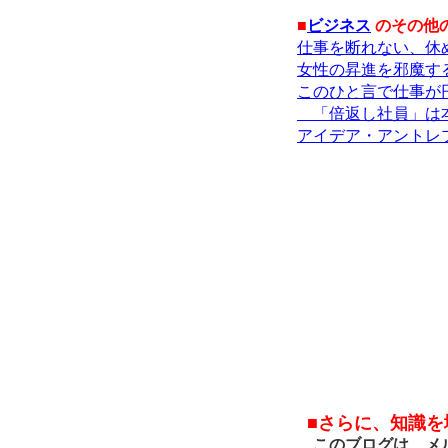
■
ビジネス
のその他
仕事を断れない、休
女性の昇進を邪魔す
このひと言で仕事が
「倍返し社員」は本
アイデア・アントレ
■さらに、知識
このブログは、メル