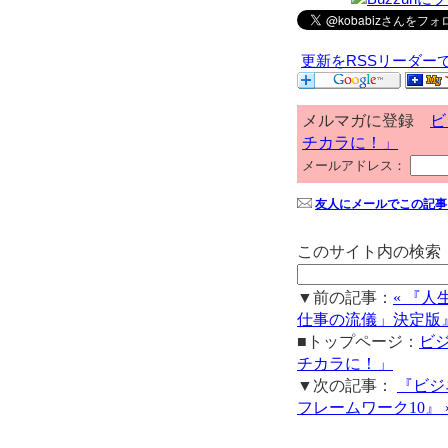
更新をRSSリーダー
メルマガに登録
ビ
チカラに！」
メールアドレス：
友人にメールでこの記事
このサイト内の検索
▼前の記事：
« 『
仕事の流儀」決定版』
■トップページ：
ビ
チカラに！」
▼次の記事：
『ビジ
フレームワーク10』 