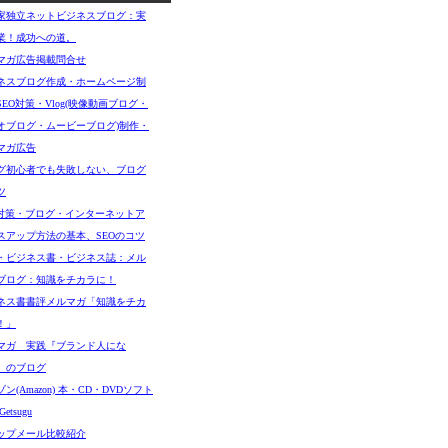
家独立ネットビジネスブログ：実
業！成功への道。
マガ広告掲載問合せ
ネスブログ作成・ホームページ制
SEO対策・Vlog(映像動画ブログ・
オブログ・ムービーブログ)制作・
マガ広告
グ初心者でも失敗しない、ブログ
ツ
O対策・ブログ・インターネットア
スアップ方法の基本、SEOのコツ
・ビジネス書・ビジネス誌：メル
ブログ：知識をチカラに！
ネス書書評メルマガ「知識をチカ
！」
マガ 実践『ブランド人にな
』のブログ
ン(Amazon) 本・CD・DVDソフト
etsugu
ップメール比較紹介