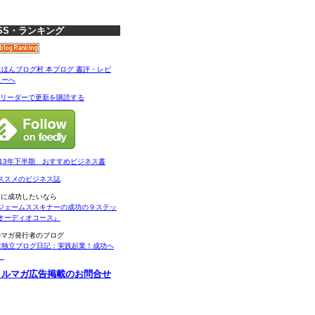
SS・ランキング
Sリーダーで更新を購読する
013年下半期 おすすめビジネス書
ススメのビジネス誌
当に成功したいなら
ジェームススキナーの成功の９ステッ
オーディオコース』
ルマガ発行者のブログ
業独立ブログ日記：実践起業！成功へ
。
メルマガ広告掲載のお問合せ