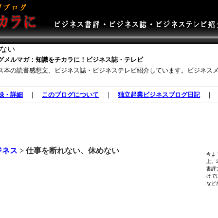
ない
グメルマガ：知識をチカラに！ビジネス誌・テレビ
ス本の読書感想文、ビジネス誌・ビジネステレビ紹介しています。ビジネス
録・詳細
｜
このブログについて
｜
独立起業ビジネスブログ日記
ジネス
> 仕事を断れない、休めない
今ま
上。
書評
けで
など