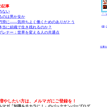
の記事
めない
『「
るのは男か女か
円滑に――気持ちよく働くためのありがとう
当に組織で生き残れるのか？
(著)
プレナー：世界を変える人の共通点
仕事
を増やしたい方は、メルマガにご登録を！
マガ「知識をチカラに！」のバックナンバーブログ