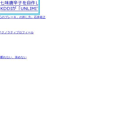
心のブレーキ」の外し方』石井裕之
テクノラティプロフィール
を断れない、休めない