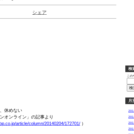
シェア
検
この
月
、休めない
20
オンライン」の記事より
20
eibp.co.jp/article/column/20140204/172701/
）
20
20