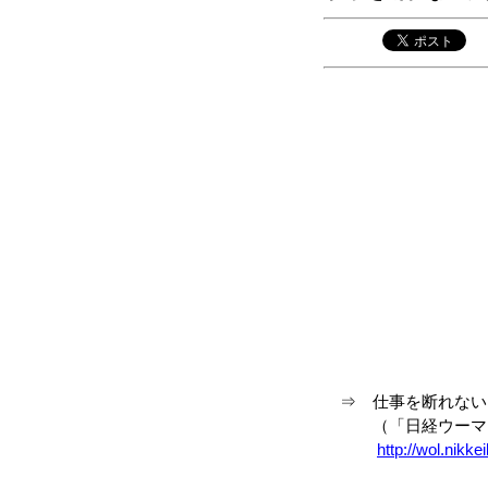
⇒ 仕事を断れない
（「日経ウーマン
http://wol.nikk