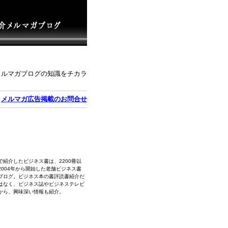
メルマガブログの知識をチカラ
｜
メルマガ広告掲載のお問合せ
で紹介したビジネス書は、2200冊以
2004年から開始した老舗ビジネス書
ブログ。ビジネス本の書評読書紹介だ
はなく、ビジネス誌やビジネステレビ
から、興味深い情報も紹介。