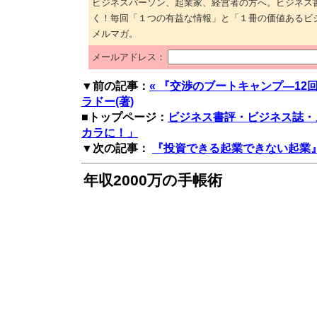
ビジネスパーソン、起業家、経営者の方へ。ビジネス
く！毎回「１つの有益な情報」と「１冊の価値あるビ
メルマガ。
メールアドレス：
▼前の記事：
« 『交渉のブートキャンプ―1
ラドー(著)
■トップページ：
ビジネス書評・ビジネス誌・
カラに！」
▼次の記事：
『投資できる起業できない起業』八
年収2000万の手帳術