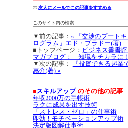
友人にメールでこの記事をすすめる
このサイト内の検索
▼前の記事：
« 『交渉のブートキ
ログラム』エド・ブラドー(著)
■トップページ：
ビジネス書書評
マガブログ：「知識をチカラに
▼次の記事：
『投資できる起業
惠介(著) »
■
スキルアップ
のその他の記事
年収2000万の手帳術
ラクに成果を出す技術
「ストレス・ゼロ」の仕事術
即効！モチベーションアップ術
決定版図解仕事術