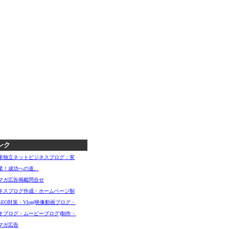
ンク
家独立ネットビジネスブログ：実
業！成功への道。
マガ広告掲載問合せ
ネスブログ作成・ホームページ制
SEO対策・Vlog(映像動画ブログ・
オブログ・ムービーブログ)制作・
マガ広告