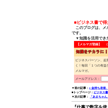
■ビジネス書で
このブログは、メル
です。
▼知識を活用でき
【メルマガ登録】 （
ビジネスパーソン、起
く！毎回「１つの有益
メルマガ。
メールアドレス：
▼前の記事：
« 金持ち老後
■トップページ：
ビジネス書
▼次の記事：
「あまちゃん
『仕事で数字を使