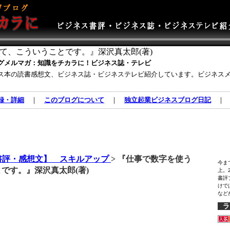
て、こういうことです。』深沢真太郎(著)
グメルマガ：知識をチカラに！ビジネス誌・テレビ
ス本の読書感想文、ビジネス誌・ビジネステレビ紹介しています。ビジネス
録・詳細
｜
このブログについて
｜
独立起業ビジネスブログ日記
書評・感想文】 スキルアップ
> 『仕事で数字を使う
今ま
です。』深沢真太郎(著)
上。
書評
けで
など
ラ