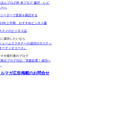
Sリーダーで更新を購読する
013年上半期 おすすめビジネス書
ススメのビジネス誌
当に成功したいなら
ジェームススキナーの成功の９ステッ
オーディオコース』
ルマガ発行者のブログ
業独立ブログ日記：実践起業！成功へ
。
メルマガ広告掲載のお問合せ