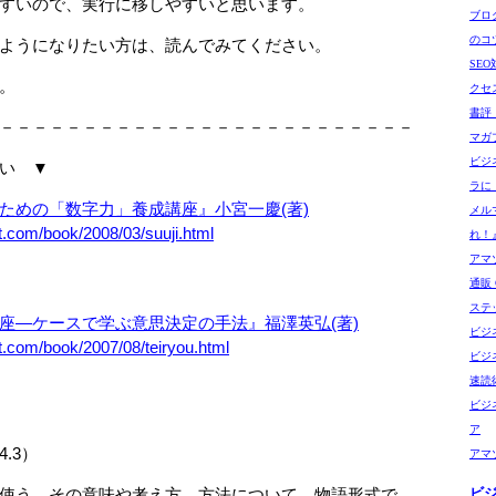
すいので、実行に移しやすいと思います。
ブロ
のコ
ようになりたい方は、読んでみてください。
SE
。
クセ
書評
－－－－－－－－－－－－－－－－－－－－－－－－－
マガ
ビジ
い ▼
ラに
ための「数字力」養成講座』小宮一慶(著)
メル
t.com/book/2008/03/suuji.html
れ！
アマゾ
通販 G
ステ
座―ケースで学ぶ意思決定の手法』福澤英弘(著)
ビジ
t.com/book/2007/08/teiryou.html
ビジ
速読
ビジ
ア
.3）
アマ
、その意味や考え方、方法について、物語形式で
ビ