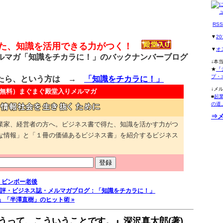
RS
▼
2
得た、知識を活用できる力がつく！
▼
オ
マガ「知識をチカラに！」のバックナンバーブログ
↓本
★
『
プ・
たら、という方は →
「知識をチカラに！」
↓メ
無料）
まぐまぐ殿堂入りメルマガ
■
起
の道
⇒
業家、経営者の方へ。ビジネス書で得た、知識を活かす力がつ
な情報」と「１冊の価値あるビジネス書」を紹介するビジネス
、ビンボー老後
評・ビジネス誌・メルマガブログ：「知識をチカラに！」
」「半澤直樹」のヒット術 »
うって、こういうことです。』深沢真太郎(著)