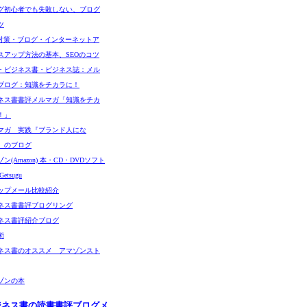
グ初心者でも失敗しない、ブログ
ツ
O対策・ブログ・インターネットア
スアップ方法の基本、SEOのコツ
・ビジネス書・ビジネス誌：メル
ブログ：知識をチカラに！
ネス書書評メルマガ「知識をチカ
！」
マガ 実践『ブランド人にな
』のブログ
ン(Amazon) 本・CD・DVDソフト
etsugu
ップメール比較紹介
ネス書書評ブログリング
ネス書評紹介ブログ
術
ネス書のオススメ アマゾンスト
ゾンの本
ジネス書の読書書評ブログメ