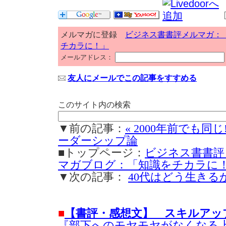
メルマガに登録
ビジネス書書評メルマガ：
チカラに！」
メールアドレス：
友人にメールでこの記事をすすめる
このサイト内の検索
▼前の記事：
« 2000年前でも同
ーダーシップ論
■トップページ：
ビジネス書書評
マガブログ：「知識をチカラに
▼次の記事：
40代はどう生きるか
■
【書評・感想文】 スキルアッ
『部下へのモヤモヤがなくなる