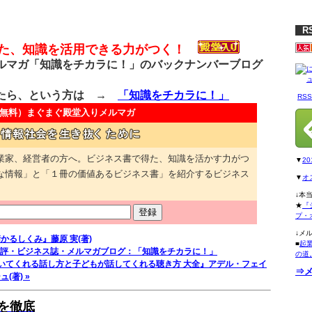
R
得た、知識を活用できる力がつく！
マガ「知識をチカラに！」のバックナンバーブログ
たら、という方は →
「知識をチカラに！」
RS
無料）
まぐまぐ殿堂入りメルマガ
業家、経営者の方へ。ビジネス書で得た、知識を活かす力がつ
▼
2
な情報」と「１冊の価値あるビジネス書」を紹介するビジネス
▼
オ
↓本
★
『
プ・
↓メ
儲かるしくみ』藤原 実(著)
■
起
評・ビジネス誌・メルマガブログ：「知識をチカラに！」
の道
いてくれる話し方と子どもが話してくれる聴き方 大全』アデル・フェイ
⇒
(著) »
を徹底