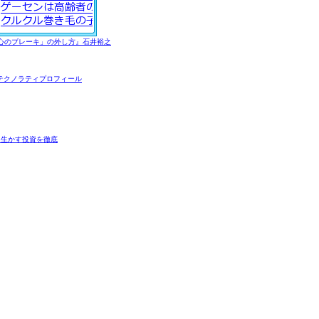
心のブレーキ」の外し方』石井裕之
テクノラティプロフィール
を生かす投資を徹底