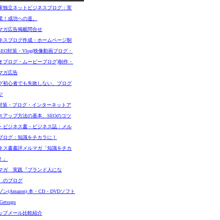
家独立ネットビジネスブログ：実
業！成功への道。
マガ広告掲載問合せ
ネスブログ作成・ホームページ制
SEO対策・Vlog(映像動画ブログ・
オブログ・ムービーブログ)制作・
マガ広告
グ初心者でも失敗しない、ブログ
ツ
O対策・ブログ・インターネットア
スアップ方法の基本、SEOのコツ
・ビジネス書・ビジネス誌：メル
ブログ：知識をチカラに！
ネス書書評メルマガ「知識をチカ
！」
マガ 実践『ブランド人にな
』のブログ
ン(Amazon) 本・CD・DVDソフト
etsugu
ップメール比較紹介