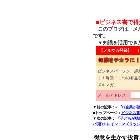
■ビジネス書で
このブログは、メル
です。
▼知識を活用でき
【メルマガ登録】 （
ビジネスパーソン、起
く！毎回「１つの有益
メルマガ。
メールアドレス：
▼前の記事：
« 『IT企業が
■トップページ：
ビジネス書
▼次の記事：
『子どもが聴
バ(著)エレイン・マズリッシュ
得意を生かす投資