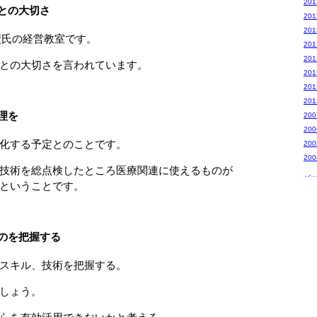
20
との大切さ
20
20
廣氏の経営教室です。
20
20
との大切さを言われています。
20
20
20
理を
20
20
化する予定とのことです。
20
20
技術を総点検したところ医療関連に使えるものが
バ
ということです。
のを把握する
スキル、技術を把握する。
しょう。