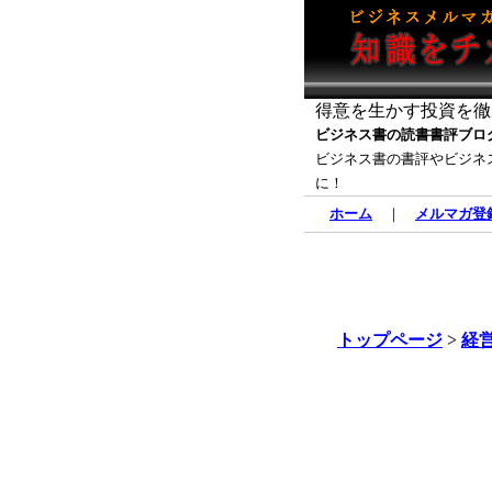
得意を生かす投資を徹
ビジネス書の読書書評ブロ
ビジネス書の書評やビジネ
に！
ホーム
｜
メルマガ登
トップページ
>
経