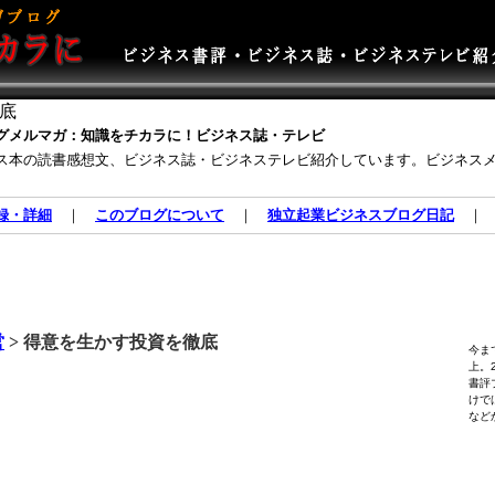
底
グメルマガ：知識をチカラに！ビジネス誌・テレビ
ス本の読書感想文、ビジネス誌・ビジネステレビ紹介しています。ビジネス
録・詳細
｜
このブログについて
｜
独立起業ビジネスブログ日記
営
> 得意を生かす投資を徹底
今ま
上。
書評
けで
など