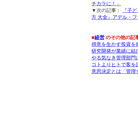
チカラに！」
▼次の記事：
『子ど
方 大全』アデル・フェ
■
経営
のその他の記
得意を生かす投資を
研究開発が業績に結
やる気なき管理部門
コトよりヒトで客を誘
意思決定とは「管理