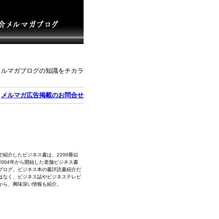
メルマガブログの知識をチカラ
｜
メルマガ広告掲載のお問合せ
で紹介したビジネス書は、2200冊以
2004年から開始した老舗ビジネス書
ブログ。ビジネス本の書評読書紹介だ
はなく、ビジネス誌やビジネステレビ
から、興味深い情報も紹介。