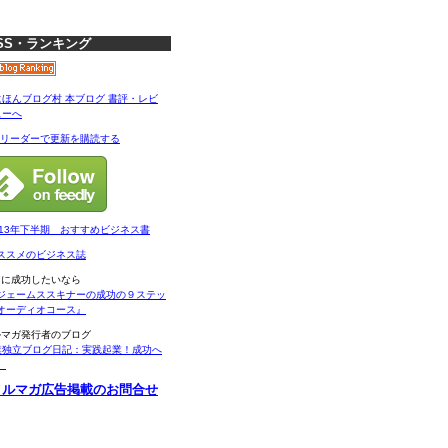
SS・ランキング
Sリーダーで更新を購読する
013年下半期 おすすめビジネス書
ススメのビジネス誌
当に成功したいなら
ジェームススキナーの成功の９ステッ
オーディオコース』
ルマガ発行者のブログ
業独立ブログ日記：実践起業！成功へ
。
メルマガ広告掲載のお問合せ