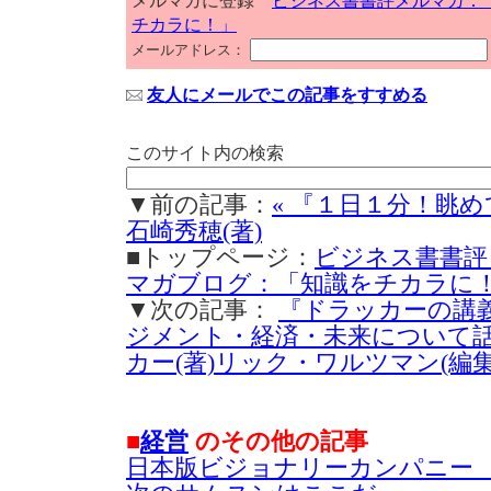
メルマガに登録
ビジネス書書評メルマガ：
チカラに！」
メールアドレス：
友人にメールでこの記事をすすめる
このサイト内の検索
▼前の記事：
« 『１日１分！眺
石崎秀穂(著)
■トップページ：
ビジネス書書評
マガブログ：「知識をチカラに
▼次の記事：
『ドラッカーの講義（1
ジメント・経済・未来について話そ
カー(著)リック・ワルツマン(編集)
■
経営
のその他の記事
日本版ビジョナリーカンパニー