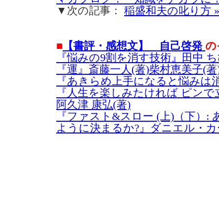
▼次の記事：
稲盛和夫の叱り方 
■
【書評・感想文】 自己啓発
の
『悩みの9割を消す技術』田中 ち
『運』斎藤一人(著)柴村恵美子(著
『あきらめ上手になると悩みは消
『人生を楽しみたければ ピンで立て
阿久津 康弘(著)
『ファスト&スロー (上)（下）:
ように決まるか?』ダニエル・カー