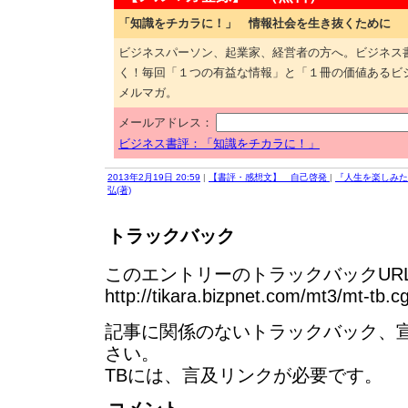
「知識をチカラに！」 情報社会を生き抜くために
ビジネスパーソン、起業家、経営者の方へ。ビジネス
く！毎回「１つの有益な情報」と「１冊の価値あるビ
メルマガ。
メールアドレス：
ビジネス書評：「知識をチカラに！」
2013年2月19日 20:59
|
【書評・感想文】 自己啓発
|
『人生を楽しみたけ
弘(著)
トラックバック
このエントリーのトラックバックURL
http://tikara.bizpnet.com/mt3/mt-tb.c
記事に関係のないトラックバック、
さい。
TBには、言及リンクが必要です。