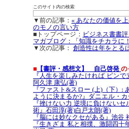
このサイト内の検索
▼前の記事：
« あなたの価値を
のモノの言い方
■トップページ：
ビジネス書書評
マガブログ：「知識をチカラに
▼次の記事：
創造性は年をとるほ
■
【書評・感想文】 自己啓発
の
『人生を楽しみたければ ピンで立て
阿久津 康弘(著)
『ファスト&スロー (上)（下）:
ように決まるか?』ダニエル・カー
『挫けない力 逆境に負けないセ
術』石田淳(著)白戸太朗(著)
『脳には妙なクセがある』池谷 裕
『生きざま 私と相撲、激闘四十