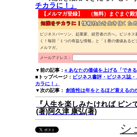
チカラに！」
【メルマガ登録】 （無料）
まぐまぐ殿
ビジネスパーソン、起業家、経営者の方へ。ビジネス
く！毎回「１つの有益な情報」と「１冊の価値あるビ
メルマガ。
メールアドレス：
▼前の記事：
« あなたの価値を上げる「でき
■トップページ：
ビジネス書評・ビジネス誌・
カラに！」
▼次の記事：
創造性は年をとるほど衰えるのか
『人生を楽しみたければ ピンで
(著)阿久津 康弘(著)
シ