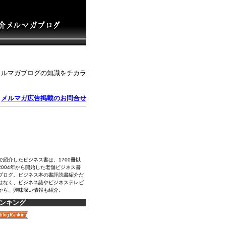
メルマガブログの知識をチカラ
｜
メルマガ広告掲載のお問合せ
で紹介したビジネス書は、1700冊以
2004年から開始した老舗ビジネス書
ブログ。ビジネス本の書評読書紹介だ
はなく、ビジネス誌やビジネステレビ
から、興味深い情報も紹介。
ンキング