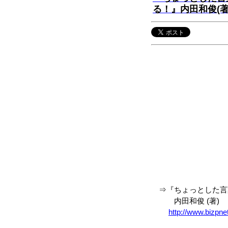
る！』内田和俊(著
⇒『ちょっとした言
内田和俊 (著)
http://www.bizpn