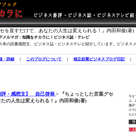
セを直すだけで、あなたの人生は変えられる！』内田和俊(著)
グメルマガ：知識をチカラに！ビジネス誌・テレビ
ス本の読書感想文、ビジネス誌・ビジネステレビ紹介しています。ビジネス
録・詳細
｜
このブログについて
｜
独立起業ビジネスブログ日記
書評・感想文】 自己啓発
> 『ちょっとした言葉グセ
今ま
たの人生は変えられる！』内田和俊(著)
上。
書評
けで
など
ラ