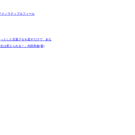
テクノラティプロフィール
ょっとした言葉グセを直すだけで、あな
生は変えられる！』内田和俊(著)