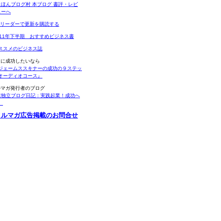
Sリーダーで更新を購読する
011年下半期 おすすめビジネス書
ススメのビジネス誌
当に成功したいなら
ジェームススキナーの成功の９ステッ
オーディオコース』
ルマガ発行者のブログ
業独立ブログ日記：実践起業！成功へ
。
メルマガ広告掲載のお問合せ