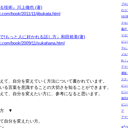
ブロ
る技術』川上徹也 (著)
のコ
t.com/book/2011/11/jibukata.html
SE
クセ
書評
マガ
で!もっと人に好かれる話し方』和田裕美(著)
ビジ
et.com/book/2009/11/sukahana.html
ラに
メル
れ！
アマゾ
通販 G
ステ
、自分を変えていく方法について書かれています。
ビジ
言葉を意識することの大切さを知ることができます。
ビジ
、自分を変えたい方に、参考になると思います。
速読
ビジ
方 ▼
ア
アマ
自分を変えたい方。
ン。
ビ