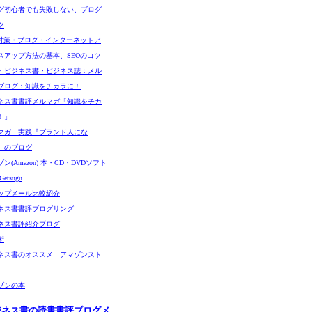
グ初心者でも失敗しない、ブログ
ツ
O対策・ブログ・インターネットア
スアップ方法の基本、SEOのコツ
・ビジネス書・ビジネス誌：メル
ブログ：知識をチカラに！
ネス書書評メルマガ「知識をチカ
！」
マガ 実践『ブランド人にな
』のブログ
ン(Amazon) 本・CD・DVDソフト
etsugu
ップメール比較紹介
ネス書書評ブログリング
ネス書評紹介ブログ
術
ネス書のオススメ アマゾンスト
ゾンの本
ジネス書の読書書評ブログメ