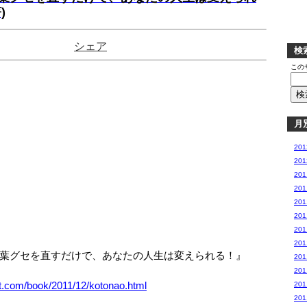
)
シェア
検
この
月
20
20
20
20
20
20
20
20
葉グセを直すだけで、あなたの人生は変えられる！』
20
20
et.com/book/2011/12/kotonao.html
20
20