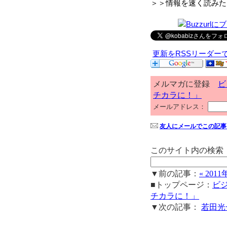
＞＞情報を速く読みた
更新をRSSリーダー
メルマガに登録
ビ
チカラに！」
メールアドレス：
友人にメールでこの記事
このサイト内の検索
▼前の記事：
« 2
■トップページ：
ビ
チカラに！」
▼次の記事：
若田光