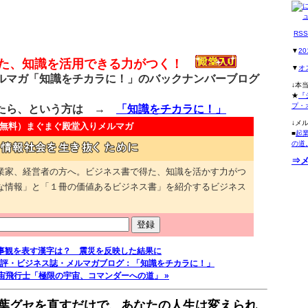
RS
▼
2
得た、知識を活用できる力がつく！
▼
オ
マガ「知識をチカラに！」のバックナンバーブログ
↓本
★
『
プ・
たら、という方は →
「知識をチカラに！」
↓メ
無料）
まぐまぐ殿堂入りメルマガ
■
起
の道
⇒
業家、経営者の方へ。ビジネス書で得た、知識を活かす力がつ
な情報」と「１冊の価値あるビジネス書」を紹介するビジネス
の仕事観を表す漢字は？ 震災を反映した結果に
評・ビジネス誌・メルマガブログ：「知識をチカラに！」
宙飛行士「極限の宇宙、コマンダーへの道」 »
葉グセを直すだけで、あなたの人生は変えられ