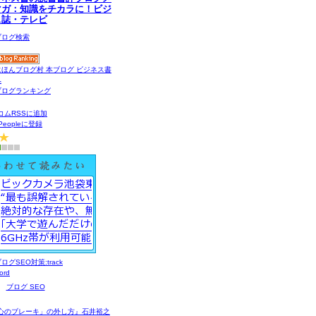
マガ：知識をチカラに！ビジ
ス誌・テレビ
コムRSSに追加
gPeopleに登録
ブログ SEO
心のブレーキ」の外し方』石井裕之