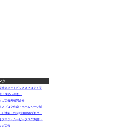
ンク
家独立ネットビジネスブログ：実
業！成功への道。
マガ広告掲載問合せ
ネスブログ作成・ホームページ制
SEO対策・Vlog(映像動画ブログ・
オブログ・ムービーブログ)制作・
マガ広告