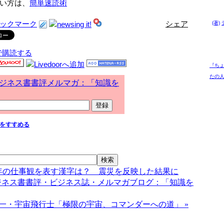
い方は、
簡単速読術
シェア
(著)
で購読する
『ち
たの人
ジネス書書評メルマガ：「知識を
をすすめる
011年の仕事観を表す漢字は？ 震災を反映した結果に
ジネス書書評・ビジネス誌・メルマガブログ：「知識を
一・宇宙飛行士「極限の宇宙、コマンダーへの道」 »