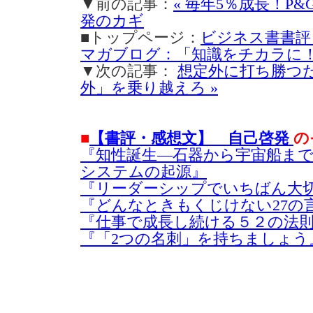
▼前の記事：
« 毎年5％成長！P
発のカギ
■トップページ：
ビジネス書書評
マガブログ：「知識をチカラに
▼次の記事：
想定外に打ち勝つ
外」を乗り越えろ »
■
【書評・感想文】 自己啓発
の
『知性誕生―石器から宇宙船ま
システムの起源』
『リーダーシップでいちばん大切
『どんなときもくじけない27の言
『仕事で成長し続ける５２の法則
『「2つの名刺」を持ちましょう』