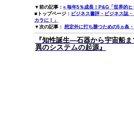
▼前の記事：
« 毎年5％成長！P&G「世界的
■トップページ：
ビジネス書評・ビジネス誌・
カラに！」
▼次の記事：
想定外に打ち勝つための5ヵ条・
『知性誕生―石器から宇宙船ま
異のシステムの起源』