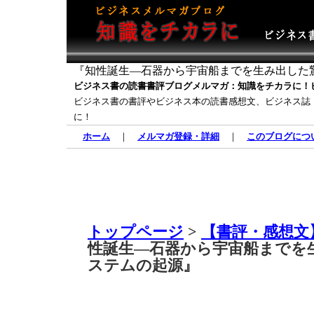
『知性誕生―石器から宇宙船までを生み出した
ビジネス書の読書書評ブログメルマガ：知識をチカラに！
ビジネス書の書評やビジネス本の読書感想文、ビジネス誌
に！
ホーム
｜
メルマガ登録・詳細
｜
このブログにつ
トップページ
>
【書評・感想文
性誕生―石器から宇宙船までを
ステムの起源』