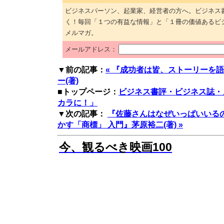
ビジネスパーソン、起業家、経営者の方へ。ビジネス
く！毎回「１つの有益な情報」と「１冊の価値あるビ
メルマガ。
メールアドレス：
▼前の記事：
« 『成功者は皆、ストーリーを
ー(著)
■トップページ：
ビジネス書評・ビジネス誌・
カラに！」
▼次の記事：
『佐藤さんはなぜいっぱいいる
かす「商標」 入門』茅原裕二(著) »
今、観るべき映画100