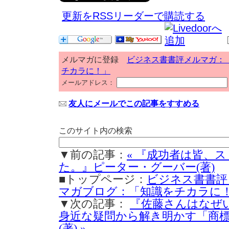
更新をRSSリーダーで購読する
メルマガに登録
ビジネス書書評メルマガ：
チカラに！」
メールアドレス：
友人にメールでこの記事をすすめる
このサイト内の検索
▼前の記事：
« 『成功者は皆、
た。』ピーター・グーバー(著)
■トップページ：
ビジネス書書評
マガブログ：「知識をチカラに
▼次の記事：
『佐藤さんはなぜ
身近な疑問から解き明かす「商標
(著) »