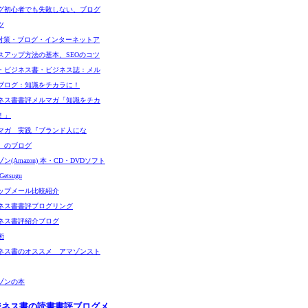
グ初心者でも失敗しない、ブログ
ツ
O対策・ブログ・インターネットア
スアップ方法の基本、SEOのコツ
・ビジネス書・ビジネス誌：メル
ブログ：知識をチカラに！
ネス書書評メルマガ「知識をチカ
！」
マガ 実践『ブランド人にな
』のブログ
ン(Amazon) 本・CD・DVDソフト
etsugu
ップメール比較紹介
ネス書書評ブログリング
ネス書評紹介ブログ
術
ネス書のオススメ アマゾンスト
ゾンの本
ジネス書の読書書評ブログメ