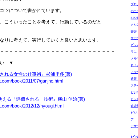
ブロ
コツについて書かれています。
のコ
SE
、こういったことを考えて、行動しているのだと
クセ
書評
マガ
なりに考えて、実行していくと良いと思います。
ビジ
－－－－－－－－－－－－－－－－－－－－－－－－－
ラに
メル
い ▼
れ！
アマゾ
される女性の仕事術』杉浦里多(著)
通販 G
t.com/book/2011/07/ganjho.html
ステ
ビジ
使える「評価される」技術』横山 信治(著)
ビジ
t.com/book/2012/12/hyougi.html
速読
ビジ
ア
アマ
ビ