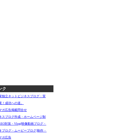
ンク
家独立ネットビジネスブログ：実
業！成功への道。
マガ広告掲載問合せ
ネスブログ作成・ホームページ制
SEO対策・Vlog(映像動画ブログ・
オブログ・ムービーブログ)制作・
マガ広告