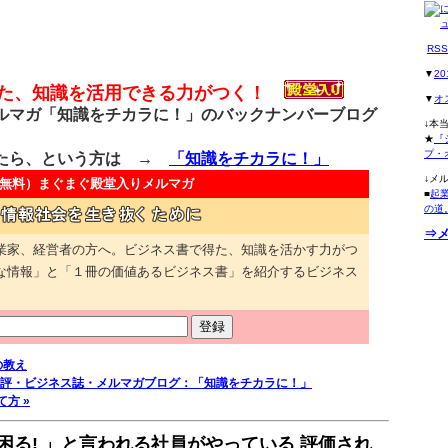
RS
▼
2
得た、知識を活用できる力がつく！
▼
オ
マガ「知識をチカラに！」のバックナンバーブログ
↓本
★
『
プ・
たら、という方は →
「知識をチカラに！」
↓メ
無料）
まぐまぐ殿堂入りメルマガ
■
起
の道
⇒
業家、経営者の方へ。ビジネス書で得た、知識を活かす力がつ
な情報」と「１冊の価値あるビジネス書」を紹介するビジネス
の教え
評・ビジネス誌・メルマガブログ：「知識をチカラに！」
方 »
困る! 」と言われる社員がやっている 評価され