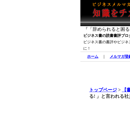
『「辞められると困る!
ビジネス書の読書書評ブロ
ビジネス書の書評やビジネ
に！
ホーム
｜
メルマガ登
トップページ
>
【
る! 」と言われる