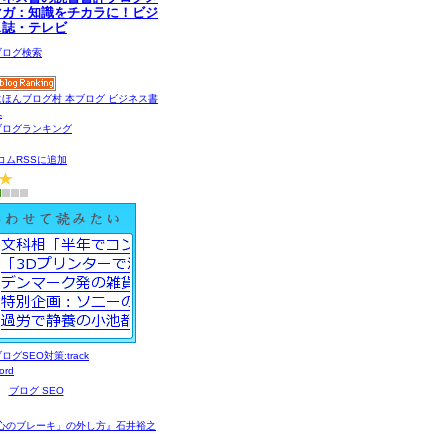
マガ：知識をチカラに！ビジ
ス誌・テレビ
コムRSSに追加
ブログ SEO
心のブレーキ」の外し方』石井裕之