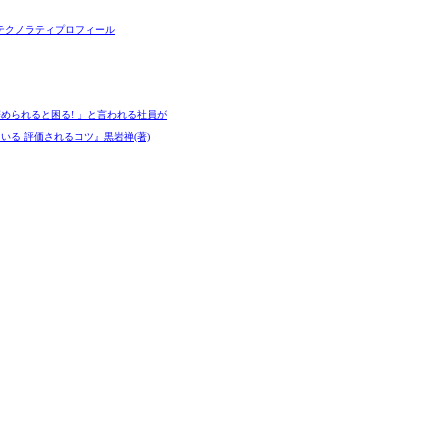
テクノラティプロフィール
められると困る! 」と言われる社員が
いる 評価されるコツ』黒岩禅(著)