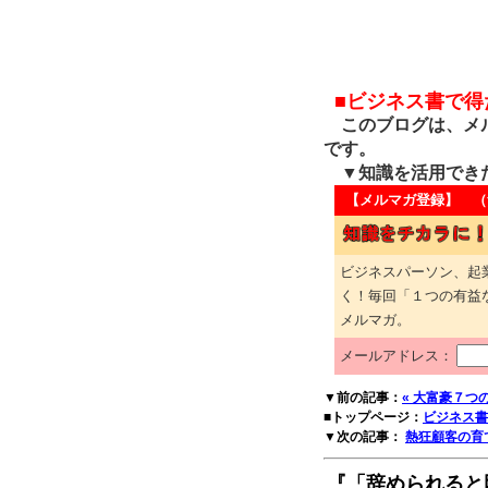
■ビジネス書で
このブログは、メル
です。
▼知識を活用でき
【メルマガ登録】 （
ビジネスパーソン、起
く！毎回「１つの有益
メルマガ。
メールアドレス：
▼前の記事：
« 大富豪７つ
■トップページ：
ビジネス書
▼次の記事：
熱狂顧客の育て
『「辞められると