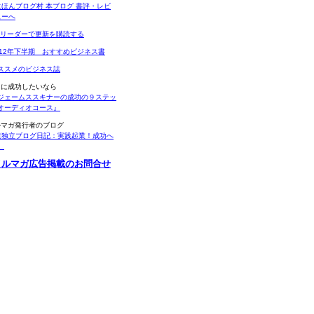
Sリーダーで更新を購読する
012年下半期 おすすめビジネス書
ススメのビジネス誌
当に成功したいなら
ジェームススキナーの成功の９ステッ
オーディオコース』
ルマガ発行者のブログ
業独立ブログ日記：実践起業！成功へ
。
メルマガ広告掲載のお問合せ