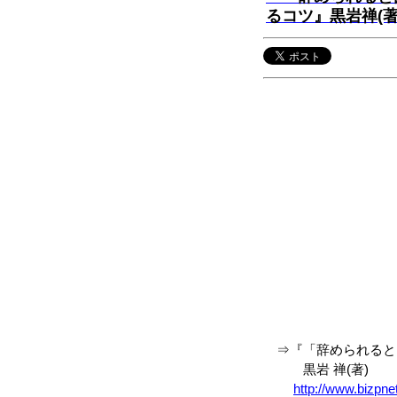
るコツ』黒岩禅(著
⇒『「辞められると困
黒岩 禅(著)
http://www.bizpn