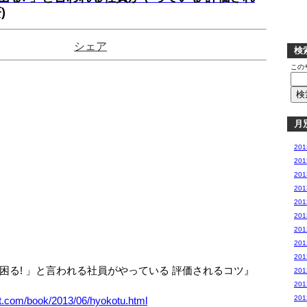
)
シェア
検
この
月
20
20
20
20
20
20
20
20
20
る! 」と言われる社員がやっている 評価されるコツ』
20
20
20
et.com/book/2013/06/hyokotu.html