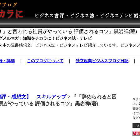
 」と言われる社員がやっている 評価されるコツ』黒岩禅(著)
グメルマガ：知識をチカラに！ビジネス誌・テレビ
ス本の読書感想文、ビジネス誌・ビジネステレビ紹介しています。ビジネス
録・詳細
｜
このブログについて
｜
独立起業ビジネスブログ日記
書評・感想文】 スキルアップ
> 『「辞められると困
今ま
社員がやっている 評価されるコツ』黒岩禅(著)
上。
書評
けで
など
ラ