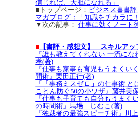
信じれば、大胆になれる」
■トップページ：
ビジネス書書評
マガブログ：「知識をチカラに
▼次の記事：
仕事に効くノート術
■
【書評・感想文】 スキルアッ
『誰も教えてくれない 一流にな
孝(著)
『仕事も家事も育児もうまくいく
間術』栗田正行(著)
『「事務ミスゼロ」の仕事術 とに
ことん防ぐ50の小ワザ』藤井美保
『仕事も子育ても自分もうまく
の時間術』馬場 じむこ(著)
『独裁者の最強スピーチ術』川上徹