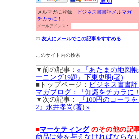
メルマガに登録
ビジネス書書評メルマガ：
チカラに！」
メールアドレス：
友人にメールでこの記事をすすめる
このサイト内の検索
▼前の記事：
« 『あたまの地図帳
ーニング19題』下東史明(著)
■トップページ：
ビジネス書書評
マガブログ：「知識をチカラに
▼次の記事：
『100円のコーラを
2』永井孝尚(著) »
■
マーケティング
のその他の記
商品は夢を与えなければならな