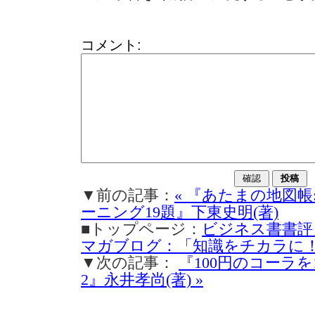
コメント:
▼前の記事：
« 『あたまの地図帳
ーニング19題』下東史明(著)
■トップページ：
ビジネス書書評
マガブログ：「知識をチカラに
▼次の記事：
『100円のコーラを
2』永井孝尚(著) »