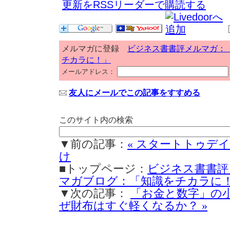
更新をRSSリーダーで購読する
メルマガに登録
ビジネス書書評メルマガ：
チカラに！」
メールアドレス：
友人にメールでこの記事をすすめる
このサイト内の検索
▼前の記事：
« スタートトゥデ
け
■トップページ：
ビジネス書書評
マガブログ：「知識をチカラに
▼次の記事：
「お金と数字」の小
ぜ財布はすぐ軽くなるか？ »