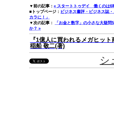
▼前の記事：
« スタートトゥデイ 働くのは6
■トップページ：
ビジネス書評・ビジネス誌・
カラに！」
▼次の記事：
「お金と数字」の小さな大疑問5
か？ »
『1億人に買われるメガヒット
稲船 敬二(著)
シ