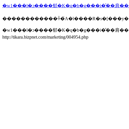
������������ꍇ�́A�ȉ����R�s�[���y
�w1���l�ɔ����郁�K�q�b�g���i�̂��肩��
http://tikara.bizpnet.com/marketing/004954.php