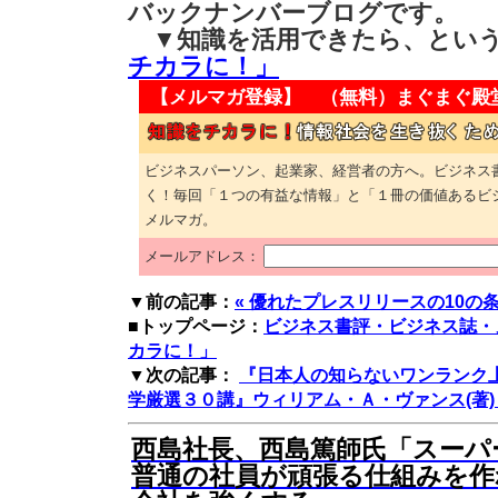
バックナンバーブログです。
▼知識を活用できたら、とい
チカラに！」
【メルマガ登録】 （無料）
まぐまぐ殿
ビジネスパーソン、起業家、経営者の方へ。ビジネス
く！毎回「１つの有益な情報」と「１冊の価値あるビ
メルマガ。
メールアドレス：
▼前の記事：
« 優れたプレスリリースの10の
■トップページ：
ビジネス書評・ビジネス誌・
カラに！」
▼次の記事：
『日本人の知らないワンランク
学厳選３０講』ウィリアム・Ａ・ヴァンス(著) 
西島社長、西島篤師氏「スーパ
普通の社員が頑張る仕組みを作