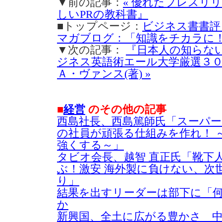
▼前の記事：
« 優れたプレスリ
しいPRの教科書』
■トップページ：
ビジネス書書評
マガブログ：「知識をチカラに
▼次の記事：
『日本人の知らな
ジネス英語術エール大学厳選３
Ａ・ヴァンス(著) »
■
経営
のその他の記事
西島社長、西島篤師氏「スーパ
の社員が頑張る仕組みを作れ！ 
強くする～」
タビオ会長、越智 直正氏「靴下
ぶ！激安 海外製に負けない、次
り」
結果を出すリーダーは部下に「
か
新興国、全土に広がる豊かさ 