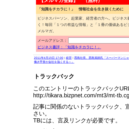
【メルマガ登録】 （無料）
「知識をチカラに！」 情報社会を生き抜くために
ビジネスパーソン、起業家、経営者の方へ。ビジネス
く！毎回「１つの有益な情報」と「１冊の価値あるビ
メルマガ。
メールアドレス：
ビジネス書評：「知識をチカラに！」
2011年4月15日 17:00
|
経営
|
西島社長、西島篤師氏「スーパーマンじゃ
働き甲斐が会社を強くする～」
トラックバック
このエントリーのトラックバックURL
http://tikara.bizpnet.com/mt3/mt-tb.c
記事に関係のないトラックバック、
さい。
TBには、言及リンクが必要です。