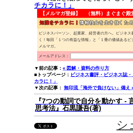
チカラに！」
【メルマガ登録】 （無料）
まぐまぐ殿
ビジネスパーソン、起業家、経営者の方へ。ビジネス
く！毎回「１つの有益な情報」と「１冊の価値あるビ
メルマガ。
メールアドレス：
▼前の記事：
« 図解・資料の作り方
■トップページ：
ビジネス書評・ビジネス誌・
カラに！」
▼次の記事：
無印流「海外で負けない」備え 
『7つの動詞で自分を動かす -
思考法』石黒謙吾(著)
シ