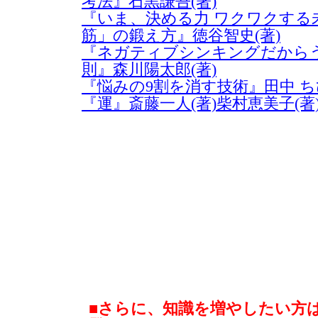
考法』石黒謙吾(著)
『いま、決める力 ワクワクする
筋」の鍛え方』徳谷智史(著)
『ネガティブシンキングだからう
則』森川陽太郎(著)
『悩みの9割を消す技術』田中 ち
『運』斎藤一人(著)柴村恵美子(著
■さらに、知識を増やしたい方