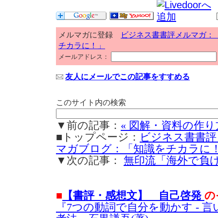
メルマガに登録
ビジネス書書評メルマガ：
チカラに！」
メールアドレス：
友人にメールでこの記事をすすめる
このサイト内の検索
▼前の記事：
« 図解・資料の作り
■トップページ：
ビジネス書書評
マガブログ：「知識をチカラに
▼次の記事：
無印流「海外で負け
■
【書評・感想文】 自己啓発
の
『7つの動詞で自分を動かす - 