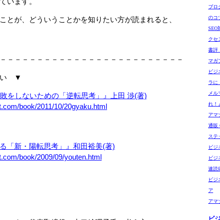
ています。
ブロ
のコ
ことが、どういうことかを知りたい方が読まれると、
SE
クセ
書評
－－－－－－－－－－－－－－－－－－－－－－－－－
マガ
ビジ
い ▼
ラに
メル
失敗をしないための「逆転思考」』上田 渉(著)
れ！
et.com/book/2011/10/20gyaku.html
アマゾ
通販 G
ステ
る「新・陽転思考」』和田裕美(著)
ビジ
et.com/book/2009/09/youten.html
ビジ
速読
ビジ
ア
アマ
ビ