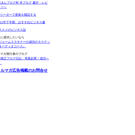
Sリーダーで更新を購読する
011年下半期 おすすめビジネス書
ススメのビジネス誌
当に成功したいなら
ジェームススキナーの成功の９ステッ
オーディオコース』
ルマガ発行者のブログ
業独立ブログ日記：実践起業！成功へ
。
メルマガ広告掲載のお問合せ