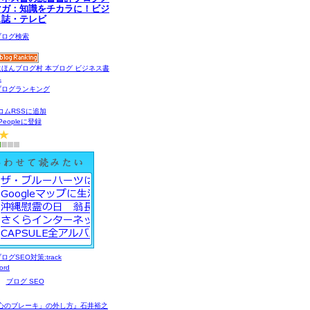
マガ：知識をチカラに！ビジ
ス誌・テレビ
コムRSSに追加
gPeopleに登録
ブログ SEO
心のブレーキ」の外し方』石井裕之