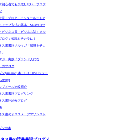
グ初心者でも失敗しない、ブログ
ツ
O対策・ブログ・インターネットア
スアップ方法の基本、SEOのコツ
・ビジネス書・ビジネス誌：メル
ブログ：知識をチカラに！
ネス書書評メルマガ「知識をチカ
！」
マガ 実践『ブランド人にな
』のブログ
ン(Amazon) 本・CD・DVDソフト
etsugu
ップメール比較紹介
ネス書書評ブログリング
ネス書評紹介ブログ
術
ネス書のオススメ アマゾンスト
ゾンの本
ジネス書の読書書評ブログメ