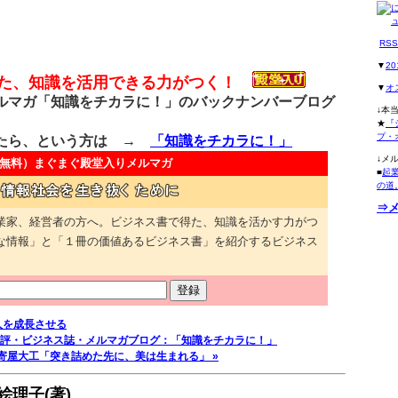
RS
▼
2
得た、知識を活用できる力がつく！
▼
オ
マガ「知識をチカラに！」のバックナンバーブログ
↓本
★
『
プ・
たら、という方は →
「知識をチカラに！」
↓メ
無料）
まぐまぐ殿堂入りメルマガ
■
起
の道
⇒
業家、経営者の方へ。ビジネス書で得た、知識を活かす力がつ
な情報」と「１冊の価値あるビジネス書」を紹介するビジネス
人を成長させる
評・ビジネス誌・メルマガブログ：「知識をチカラに！」
寄屋大工「突き詰めた先に、美は生まれる」 »
理子(著)