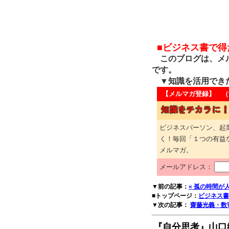
■ビジネス書で
このブログは、メル
です。
▼知識を活用でき
【メルマガ登録】 （
ビジネスパーソン、起
く！毎回「１つの有益
メルマガ。
メールアドレス：
▼前の記事：
« 孤の時間が
■トップページ：
ビジネス書
▼次の記事：
齋藤光義・数
『自分思考』山口絵