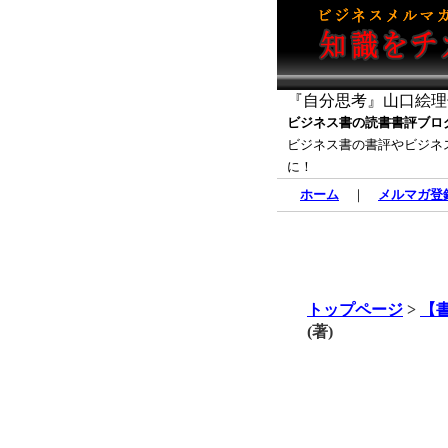
『自分思考』山口絵理子
ビジネス書の読書書評ブロ
ビジネス書の書評やビジネ
に！
ホーム
｜
メルマガ登
トップページ
>
【
(著)