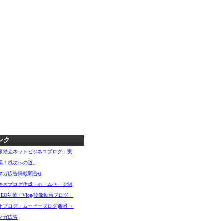
ンク
家独立ネットビジネスブログ：実
業！成功への道。
マガ広告掲載問合せ
ネスブログ作成・ホームページ制
SEO対策・Vlog(映像動画ブログ・
オブログ・ムービーブログ)制作・
マガ広告