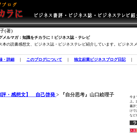
(著)
グメルマガ：知識をチカラに！ビジネス誌・テレビ
ス本の読書感想文、ビジネス誌・ビジネステレビ紹介しています。ビジネス
録・詳細
｜
このブログについて
｜
独立起業ビジネスブログ日記
書評・感想文】 自己啓発
> 『自分思考』山口絵理子
今ま
上。
書評
けで
など
ラ