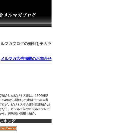
メルマガブログの知識をチカラ
｜
メルマガ広告掲載のお問合せ
で紹介したビジネス書は、1700冊以
2004年から開始した老舗ビジネス書
ブログ。ビジネス本の書評読書紹介だ
はなく、ビジネス誌やビジネステレビ
から、興味深い情報も紹介。
ンキング