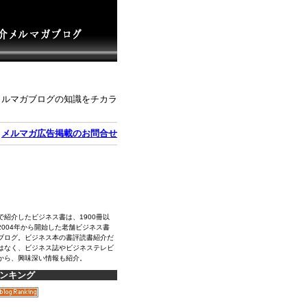
メルマガブログの知識をチカラ
｜
メルマガ広告掲載のお問合せ
で紹介したビジネス書は、1900冊以
2004年から開始した老舗ビジネス書
ブログ。ビジネス本の書評読書紹介だ
はなく、ビジネス誌やビジネステレビ
から、興味深い情報も紹介。
ンキング