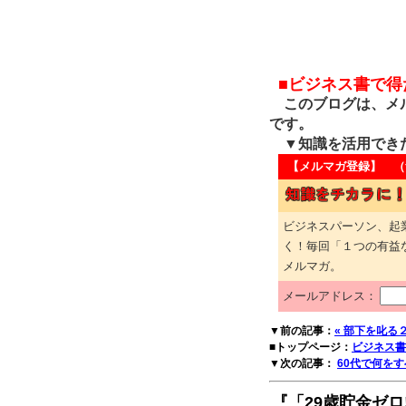
■ビジネス書で
このブログは、メル
です。
▼知識を活用でき
【メルマガ登録】 （
ビジネスパーソン、起
く！毎回「１つの有益
メルマガ。
メールアドレス：
▼前の記事：
« 部下を叱る
■トップページ：
ビジネス書
▼次の記事：
60代で何をす
『「29歳貯金ゼロ