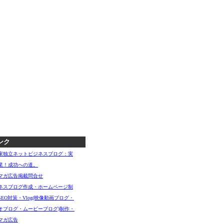
ンク
家独立ネットビジネスブログ：実
業！成功への道。
マガ広告掲載問合せ
ネスブログ作成・ホームページ制
SEO対策・Vlog(映像動画ブログ・
オブログ・ムービーブログ)制作・
マガ広告