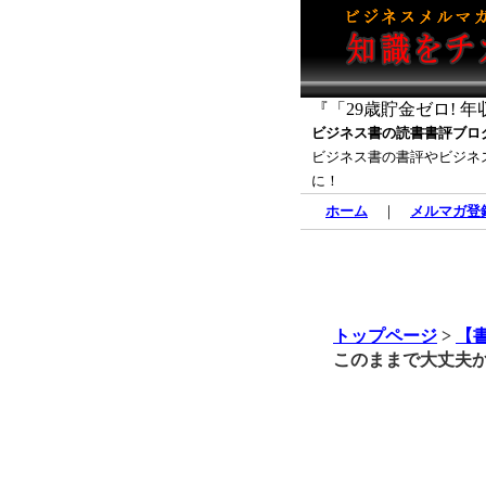
『「29歳貯金ゼロ! 年
ビジネス書の読書書評ブロ
ビジネス書の書評やビジネ
に！
ホーム
｜
メルマガ登
トップページ
>
【
このままで大丈夫か