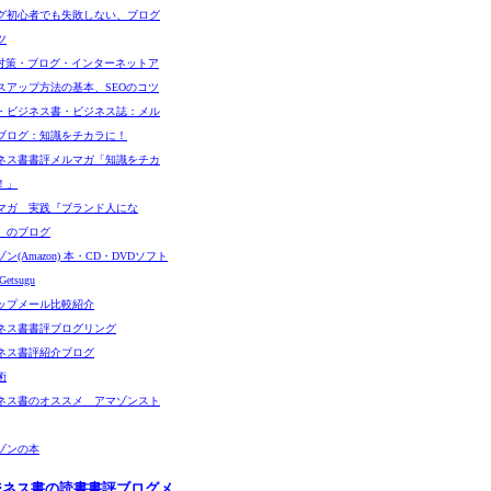
グ初心者でも失敗しない、ブログ
ツ
O対策・ブログ・インターネットア
スアップ方法の基本、SEOのコツ
・ビジネス書・ビジネス誌：メル
ブログ：知識をチカラに！
ネス書書評メルマガ「知識をチカ
！」
マガ 実践『ブランド人にな
』のブログ
ン(Amazon) 本・CD・DVDソフト
etsugu
ップメール比較紹介
ネス書書評ブログリング
ネス書評紹介ブログ
術
ネス書のオススメ アマゾンスト
ゾンの本
ジネス書の読書書評ブログメ