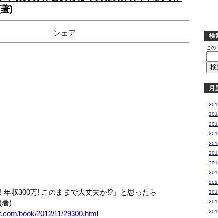
著)
シェア
検
この
月
20
20
20
20
20
20
20
20
20
 年収300万! このままで大丈夫か!?」と思ったら
20
著)
20
20
et.com/book/2012/11/29300.html