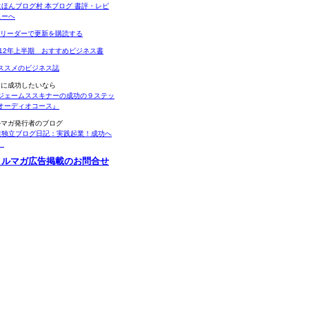
Sリーダーで更新を購読する
012年上半期 おすすめビジネス書
ススメのビジネス誌
当に成功したいなら
ジェームススキナーの成功の９ステッ
オーディオコース』
ルマガ発行者のブログ
業独立ブログ日記：実践起業！成功へ
。
メルマガ広告掲載のお問合せ