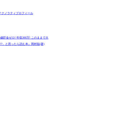
テクノラティプロフィール
9歳貯金ゼロ! 年収300万! このままで大
!?」と思ったら読む本』岡村聡(著)