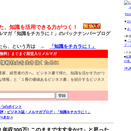
RS
▼
2
得た、知識を活用できる力がつく！
▼
オ
マガ「知識をチカラに！」のバックナンバーブログ
↓本
★
『
プ・
たら、という方は →
「知識をチカラに！」
↓メ
無料）
まぐまぐ殿堂入りメルマガ
■
起
の道
⇒
業家、経営者の方へ。ビジネス書で得た、知識を活かす力がつ
な情報」と「１冊の価値あるビジネス書」を紹介するビジネス
２つのポイント
評・ビジネス誌・メルマガブログ：「知識をチカラに！」
べきか »
! 年収300万! このままで大丈夫か!?」と思った