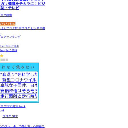
マガ：知識をチカラに！ビジ
ス誌・テレビ
コムRSSに追加
gPeopleに登録
ブログ SEO
心のブレーキ」の外し方』石井裕之