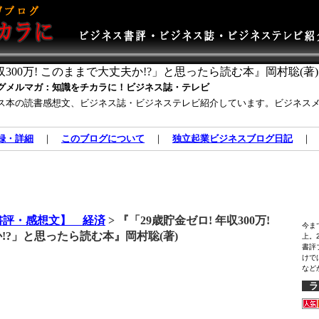
収300万! このままで大丈夫か!?」と思ったら読む本』岡村聡(著)
グメルマガ：知識をチカラに！ビジネス誌・テレビ
ス本の読書感想文、ビジネス誌・ビジネステレビ紹介しています。ビジネス
録・詳細
｜
このブログについて
｜
独立起業ビジネスブログ日記
書評・感想文】 経済
> 『「29歳貯金ゼロ! 年収300万!
今ま
!?」と思ったら読む本』岡村聡(著)
上。
書評
けで
など
ラ